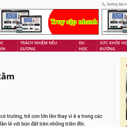
Đường dây n
ÓC
TRÁCH NHIỆM NÊU
DU
SỨC KHỎE H
HÌN
GƯƠNG
HỌC
ĐƯỜNG
 Rằm
 trường, trẻ con lớn lên thay vì ê a trong các
ăn lê với bùn đất trên những triền đồi.