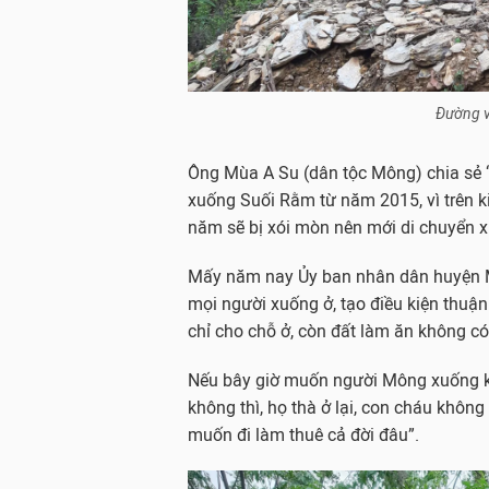
Đường v
Ông Mùa A Su (dân tộc Mông) chia sẻ “
xuống Suối Rằm từ năm 2015, vì trên ki
năm sẽ bị xói mòn nên mới di chuyển 
Mấy năm nay Ủy ban nhân dân huyện M
mọi người xuống ở, tạo điều kiện thuận
chỉ cho chỗ ở, còn đất làm ăn không có
Nếu bây giờ muốn người Mông xuống khu
không thì, họ thà ở lại, con cháu khôn
muốn đi làm thuê cả đời đâu”.