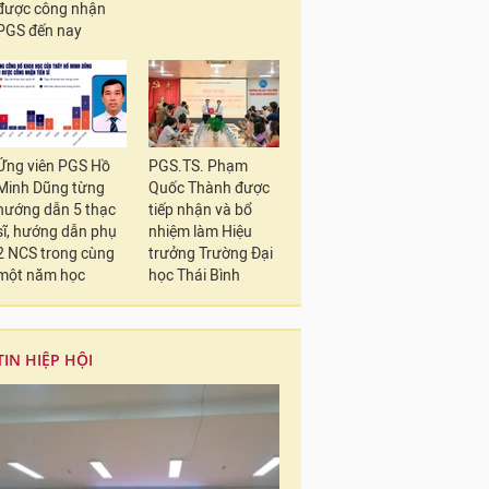
được công nhận
PGS đến nay
Ứng viên PGS Hồ
PGS.TS. Phạm
Minh Dũng từng
Quốc Thành được
hướng dẫn 5 thạc
tiếp nhận và bổ
sĩ, hướng dẫn phụ
nhiệm làm Hiệu
2 NCS trong cùng
trưởng Trường Đại
một năm học
học Thái Bình
TIN HIỆP HỘI