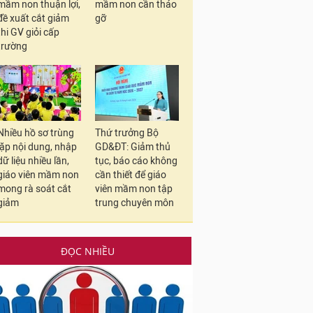
mầm non thuận lợi,
mầm non cần tháo
đề xuất cắt giảm
gỡ
thi GV giỏi cấp
trường
Nhiều hồ sơ trùng
Thứ trưởng Bộ
lặp nội dung, nhập
GD&ĐT: Giảm thủ
dữ liệu nhiều lần,
tục, báo cáo không
giáo viên mầm non
cần thiết để giáo
mong rà soát cắt
viên mầm non tập
giảm
trung chuyên môn
ĐỌC NHIỀU