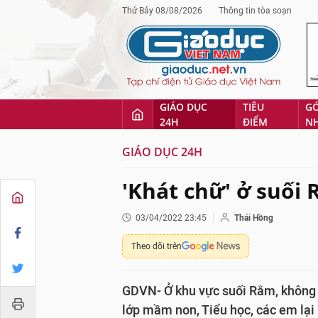
Thứ Bảy 08/08/2026
Thông tin tòa soạn
GIÁO DỤC
TIÊU
G
24H
ĐIỂM
N
GIÁO DỤC 24H
'Khát chữ' ở suối
03/04/2022 23:45
Thái Hồng
Theo dõi trên
GDVN- Ở khu vực suối Rằm, không có
lớp mầm non, Tiểu học, các em lại l