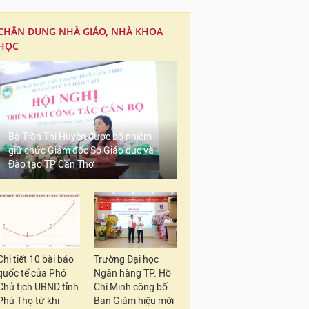
CHÂN DUNG NHÀ GIÁO, NHÀ KHOA
HỌC
Bà Trần Thị Huyền được bổ nhiệm
giữ chức Giám đốc Sở Giáo dục và
Đào tạo TP Cần Thơ
Chi tiết 10 bài báo
Trường Đại học
quốc tế của Phó
Ngân hàng TP. Hồ
Chủ tịch UBND tỉnh
Chí Minh công bố
Phú Thọ từ khi
Ban Giám hiệu mới