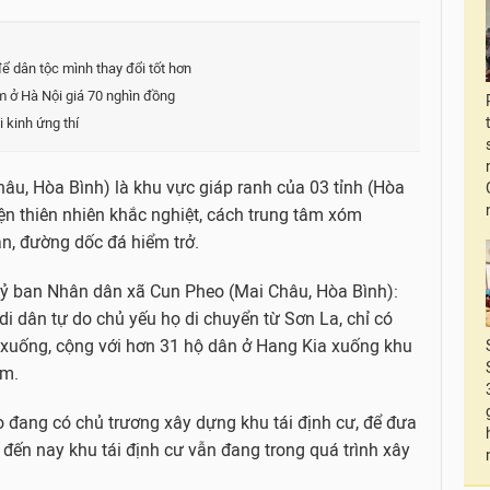
 dân tộc mình thay đổi tốt hơn
m ở Hà Nội giá 70 nghìn đồng
 kinh ứng thí
u, Hòa Bình) là khu vực giáp ranh của 03 tỉnh (Hòa
ện thiên nhiên khắc nghiệt, cách trung tâm xóm
ăn, đường dốc đá hiểm trở.
Uỷ ban Nhân dân xã Cun Pheo (Mai Châu, Hòa Bình):
i dân tự do chủ yếu họ di chuyển từ Sơn La, chỉ có
 xuống, cộng với hơn 31 hộ dân ở Hang Kia xuống khu
ăm.
đang có chủ trương xây dựng khu tái định cư, để đưa
 đến nay khu tái định cư vẫn đang trong quá trình xây