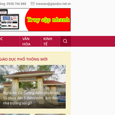
óng: 0938.766.888
toasoan@giaoduc.net.vn
ỌC
VĂN
KINH
HÓA
TẾ
GIÁO DỤC PHỔ THÔNG MỚI
Nghệ An: Có trường điểm chuẩn vào
10 chưa đến 3 điểm/môn, lãnh đạo
nhà trường nói gì?