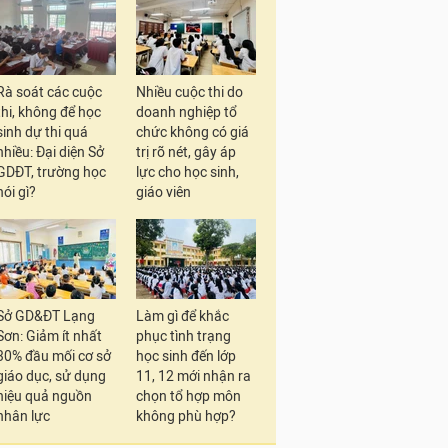
Rà soát các cuộc
Nhiều cuộc thi do
thi, không để học
doanh nghiệp tổ
sinh dự thi quá
chức không có giá
nhiều: Đại diện Sở
trị rõ nét, gây áp
GDĐT, trường học
lực cho học sinh,
nói gì?
giáo viên
Sở GD&ĐT Lạng
Làm gì để khắc
Sơn: Giảm ít nhất
phục tình trạng
30% đầu mối cơ sở
học sinh đến lớp
giáo dục, sử dụng
11, 12 mới nhận ra
hiệu quả nguồn
chọn tổ hợp môn
nhân lực
không phù hợp?