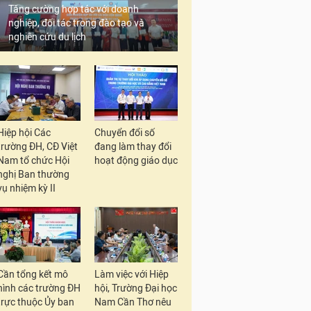
Tăng cường hợp tác với doanh
nghiệp, đối tác trong đào tạo và
nghiên cứu du lịch
Hiệp hội Các
Chuyển đổi số
trường ĐH, CĐ Việt
đang làm thay đổi
Nam tổ chức Hội
hoạt động giáo dục
nghị Ban thường
vụ nhiệm kỳ II
Cần tổng kết mô
Làm việc với Hiệp
hình các trường ĐH
hội, Trường Đại học
trực thuộc Ủy ban
Nam Cần Thơ nêu