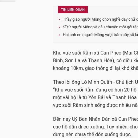
TIN LIÊN QUAN
Thầy giáo người Mông chọn nghề dạy chữ để
Sĩ tử người Mông và câu chuyện một gói tă
Hai anh em người Mông vượt trăm cây số lai
Khu vực suối Rằm xã Cun Pheo (Mai Châ
Bình, Sơn La và Thanh Hóa), có điều ki
khoảng 10km, giao thông đi lại khó kh
Theo lời ông Lò Minh Quân - Chủ tịch 
“Khu vực suối Rằm đang có hơn 20 hộ d
một vài hộ là từ Yên Bái và Thanh Hóa
vực suối Rằm sinh sống được nhiều n
Đến nay Uỷ Ban Nhân Dân xã Cun Pheo 
các hộ dân di cư xuống. Tuy nhiên, cho
dựng nên chưa thể đón xuống được.