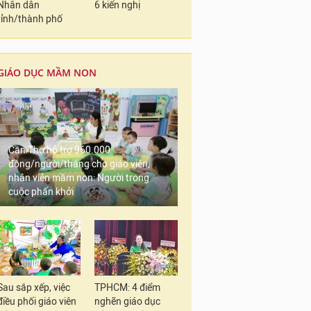
Nhân dân
6 kiến nghị
tỉnh/thành phố
GIÁO DỤC MẦM NON
Cần Thơ hỗ trợ 960.000
đồng/người/tháng cho giáo viên,
nhân viên mầm non: Người trong
cuộc phấn khởi
Sau sắp xếp, việc
TPHCM: 4 điểm
điều phối giáo viên
nghẽn giáo dục