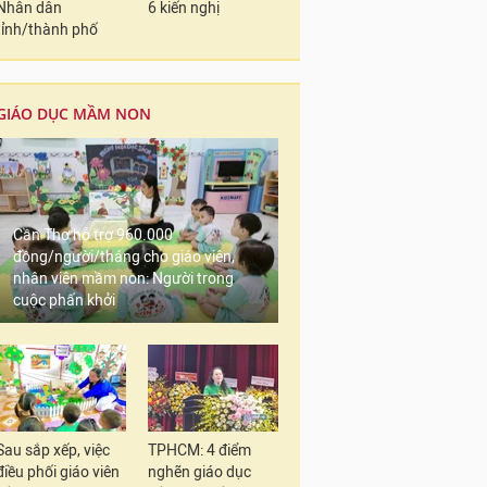
Nhân dân
6 kiến nghị
tỉnh/thành phố
GIÁO DỤC MẦM NON
Cần Thơ hỗ trợ 960.000
đồng/người/tháng cho giáo viên,
nhân viên mầm non: Người trong
cuộc phấn khởi
Sau sắp xếp, việc
TPHCM: 4 điểm
điều phối giáo viên
nghẽn giáo dục