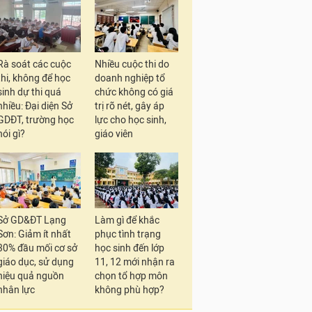
Rà soát các cuộc
Nhiều cuộc thi do
thi, không để học
doanh nghiệp tổ
sinh dự thi quá
chức không có giá
nhiều: Đại diện Sở
trị rõ nét, gây áp
GDĐT, trường học
lực cho học sinh,
nói gì?
giáo viên
Sở GD&ĐT Lạng
Làm gì để khắc
Sơn: Giảm ít nhất
phục tình trạng
30% đầu mối cơ sở
học sinh đến lớp
giáo dục, sử dụng
11, 12 mới nhận ra
hiệu quả nguồn
chọn tổ hợp môn
nhân lực
không phù hợp?