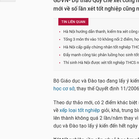
GDVN- Dự thảo Quy chế xét công nh
mới về số lần xét tốt nghiệp cũng n
TIN LIÊN QUAN
Hà Nội hướng dẫn thanh, kiểm tra xét công
Tổng 3 môn thi vào 10 không nổi 2 điểm, h
Hà Nội cấp giấy chứng nhận tốt nghiệp THC
Đẩy mạnh công tác phân luồng học sinh tố
Thí sinh Hà Nội được xét tốt nghiệp THCS n
Bộ Giáo dục và Đào tạo đang lấy ý kiế
học cơ sở
, thay thế Quyết định 11/20
Theo dự thảo mới, có 2 điểm khác biệt 
về
xếp loại tốt nghiệp
giỏi, khá, trung b
lên thành không quá 2 lần/năm thay vì
dục và Đào tạo lấy ý kiến đến hết ngà