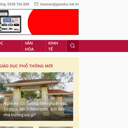
óng: 0938.766.888
toasoan@giaoduc.net.vn
ỌC
VĂN
KINH
HÓA
TẾ
GIÁO DỤC PHỔ THÔNG MỚI
Nghệ An: Có trường điểm chuẩn vào
10 chưa đến 3 điểm/môn, lãnh đạo
nhà trường nói gì?