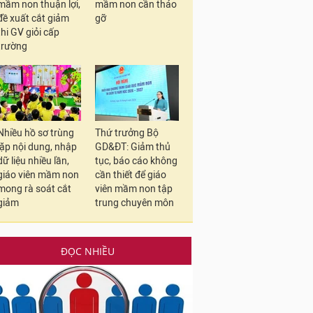
mầm non thuận lợi,
mầm non cần tháo
đề xuất cắt giảm
gỡ
thi GV giỏi cấp
trường
Nhiều hồ sơ trùng
Thứ trưởng Bộ
lặp nội dung, nhập
GD&ĐT: Giảm thủ
dữ liệu nhiều lần,
tục, báo cáo không
giáo viên mầm non
cần thiết để giáo
mong rà soát cắt
viên mầm non tập
giảm
trung chuyên môn
ĐỌC NHIỀU