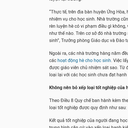
“Thực tế, trên địa bàn huyện Ứng Hòa,
nhiệm vụ cho học sinh. Nhà trường cũ
rèn luyện hè có vi phạm điều gì không,
như thế nào. Trên cơ sở đó nhà trường 
sinh”, Trưởng phòng Giáo dục và Đào t
Ngoài ra, các nhà trường hàng năm đề
các
hoạt động hè cho học sinh
. Việc l
được giáo viên chủ nhiệm sát sao. Từ đ
loại lại với các học sinh chưa đạt hạnh
Không nên bỏ xếp loại tốt nghiệp của 
Theo Điều 8 Quy chế ban hành kèm th
loại tốt nghiệp được quy định như sau:
Kết quả tốt nghiệp của người đang học t
trung bình căn cứ vào xếp loại hạnh ki