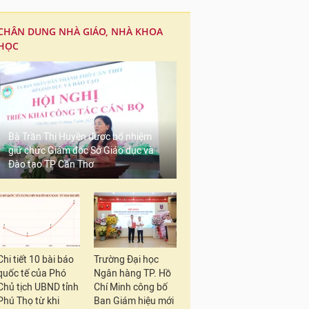
CHÂN DUNG NHÀ GIÁO, NHÀ KHOA
HỌC
Bà Trần Thị Huyền được bổ nhiệm
giữ chức Giám đốc Sở Giáo dục và
Đào tạo TP Cần Thơ
Chi tiết 10 bài báo
Trường Đại học
quốc tế của Phó
Ngân hàng TP. Hồ
Chủ tịch UBND tỉnh
Chí Minh công bố
Phú Thọ từ khi
Ban Giám hiệu mới