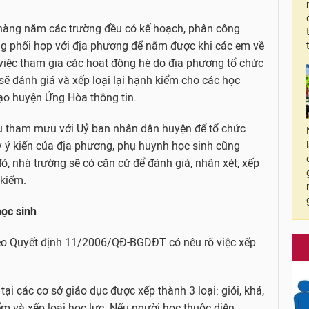
 hàng năm các trường đều có kế hoạch, phân công
ng phối hợp với địa phương để nắm được khi các em về
 việc tham gia các hoạt động hè do địa phương tổ chức
sẽ đánh giá và xếp loại lại hạnh kiểm cho các học
ạo huyện Ứng Hòa thông tin.
u tham mưu với Uỷ ban nhân dân huyện để tổ chức
ấy ý kiến của địa phương, phụ huynh học sinh cũng
ó, nhà trường sẽ có căn cứ để đánh giá, nhận xét, xếp
 kiểm.
học sinh
eo Quyết định 11/2006/QĐ-BGDĐT có nêu rõ việc xếp
ại các cơ sở giáo dục được xếp thành 3 loại: giỏi, khá,
ểm và xếp loại học lực. Nếu người học thuộc diện