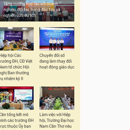
Tăng cường hợp tác với doanh
nghiệp, đối tác trong đào tạo và
nghiên cứu du lịch
Hiệp hội Các
Chuyển đổi số
trường ĐH, CĐ Việt
đang làm thay đổi
Nam tổ chức Hội
hoạt động giáo dục
nghị Ban thường
vụ nhiệm kỳ II
Cần tổng kết mô
Làm việc với Hiệp
hình các trường ĐH
hội, Trường Đại học
trực thuộc Ủy ban
Nam Cần Thơ nêu