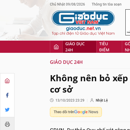
Chủ Nhật 09/08/2026
Thông tin tòa soạn
GIÁO DỤC
TIÊU
G
24H
ĐIỂM
N
GIÁO DỤC 24H
Không nên bỏ xếp 
cơ sở
13/10/2023 23:29
Nhật Lệ
Theo dõi trên