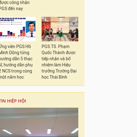
được công nhận
PGS đến nay
Ứng viên PGS Hồ
PGS.TS. Phạm
Minh Dũng từng
Quốc Thành được
hướng dẫn 5 thạc
tiếp nhận và bổ
sĩ, hướng dẫn phụ
nhiệm làm Hiệu
2 NCS trong cùng
trưởng Trường Đại
một năm học
học Thái Bình
TIN HIỆP HỘI