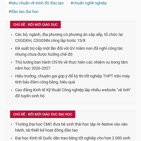
#tiêu chuẩn về trình độ đào tạo
#chuẩn nghề nghiệp
#đào tạo đại học
CHỦ ĐỀ : ĐỔI MỚI GIÁO DỤC
Các bộ, ngành, địa phương có phương án sắp xếp, tổ chức lại
CSGDĐH, CSGDNN công lập trước 15/8
Đề xuất trợ cấp một lần đối với GV mầm non đã nghỉ công tác
nhưng chưa được hưởng chế độ
Thủ tướng ban hành Chỉ thị về thực hiện các nhiệm vụ trọng tâm
năm học 2026-2027
Hiệu trưởng, chuyên gia góp ý để kỳ thi tốt nghiệp THPT trên máy
tính bảo đảm công bằng, hiệu quả
Cao đẳng Kinh tế Kỹ thuật Công nghiệp lập nhiều website "vệ tinh"
để tuyển sinh hộ
CHỦ ĐỀ : ĐỔI MỚI GIÁO DỤC ĐẠI HỌC
Trường Đại học CMC đưa hệ sinh thái học tập AI-Native vào vận
hành, tái thiết kế hoạt động đào tạo
Đại học Kinh tế Quốc dân trao bằng tốt nghiệp cho hơn 2.000 sinh