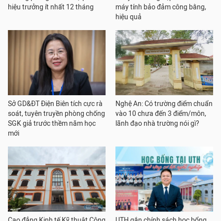
hiệu trưởng ít nhất 12 tháng
máy tính bảo đảm công bằng,
hiệu quả
Sở GD&ĐT Điện Biên tích cực rà
Nghệ An: Có trường điểm chuẩn
soát, tuyên truyền phòng chống
vào 10 chưa đến 3 điểm/môn,
SGK giả trước thềm năm học
lãnh đạo nhà trường nói gì?
mới
Cao đẳng Kinh tế Kỹ thuật Công
UTH gắn chính sách học bổng