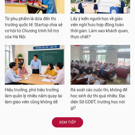
Từ phụ phẩm lá dứa đến thị
Lấy ý kiến người học về giáo
trường quốc tế: Startup chia sẻ
viên nghỉ hưu hợp đồng toàn
cơ hội từ Chương trình hỗ trợ
thời gian: Làm sao khách quan,
của Hà Nội
thực chất?
Hiệu trưởng, phó hiệu trưởng
Rà soát các cuộc thi, không để
làm quản lý nhiều năm quay lại
học sinh dự thi quá nhiều: Đại
làm giáo viên cũng không dễ
diện Sở GDĐT, trường học nói
gì?
XEM TIẾP