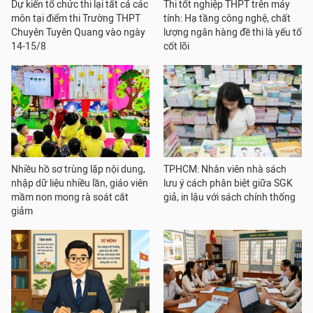
Dự kiến tổ chức thi lại tất cả các
Thi tốt nghiệp THPT trên máy
môn tại điểm thi Trường THPT
tính: Hạ tầng công nghệ, chất
Chuyên Tuyên Quang vào ngày
lượng ngân hàng đề thi là yếu tố
14-15/8
cốt lõi
Nhiều hồ sơ trùng lặp nội dung,
TPHCM: Nhân viên nhà sách
nhập dữ liệu nhiều lần, giáo viên
lưu ý cách phân biệt giữa SGK
mầm non mong rà soát cắt
giả, in lậu với sách chính thống
giảm