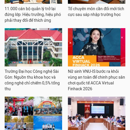
11.000 cán bộ quản lý trở lại
Tổ chuyên môn cần đổi mới tích
đứng lớp: Hiệu trưởng, hiệu phó
cực sau sáp nhập trường học
phải thay đổi để thích ứng
Trường Đại học Công nghệ Sài
Nữ sinh VNU-IS bước ra khỏi
Gòn: Nguồn thu khoa học và
vùng an toàn để chinh phục sân
công nghệ chỉ chiếm 0,5% tổng
chơi quốc tế ACCA Virtual
thu
Finhack 2026