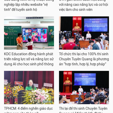
nghiệp lập nhiều website "vệ
với nâng cao năng lực và cơ hội
tinh" để tuyển sinh hộ
việc làm cho sinh viên
KDC Education đồng hành phát
Tổ chức thi lại cho 100% thí sinh
triển năng lực số và năng lực sử
Chuyên Tuyên Quang là phương
dụng AI cho học sinh phổ thông
án “hợp tình, hợp lý, hợp pháp”
TPHCM: 4 điểm nghẽn giáo dục
Thi lại để thi sinh Chuyên Tuyên