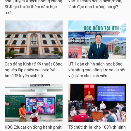
soát, tuyên truyền phòng chống
vào 10 chưa đến 3 điểm/môn,
SGK giả trước thềm năm học
lãnh đạo nhà trường nói gì?
mới
Cao đẳng Kinh tế Kỹ thuật Công
UTH gắn chính sách học bổng
nghiệp lập nhiều website "vệ
với nâng cao năng lực và cơ hội
tinh" để tuyển sinh hộ
việc làm cho sinh viên
KDC Education đồng hành phát
Tổ chức thi lại cho 100% thí sinh