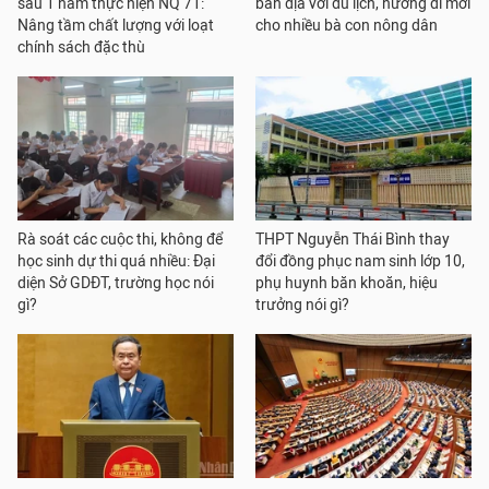
sau 1 năm thực hiện NQ 71:
bản địa với du lịch, hướng đi mới
Nâng tầm chất lượng với loạt
cho nhiều bà con nông dân
chính sách đặc thù
Rà soát các cuộc thi, không để
THPT Nguyễn Thái Bình thay
học sinh dự thi quá nhiều: Đại
đổi đồng phục nam sinh lớp 10,
diện Sở GDĐT, trường học nói
phụ huynh băn khoăn, hiệu
gì?
trưởng nói gì?