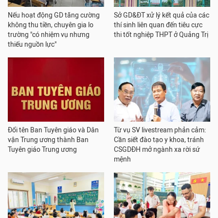
Nếu hoạt động GD tăng cường
Sở GD&ĐT xử lý kết quả của các
không thu tiền, chuyên gia lo
thí sinh liên quan đến tiêu cực
trường "có nhiệm vụ nhưng
thi tốt nghiệp THPT ở Quảng Trị
thiếu nguồn lực"
Đổi tên Ban Tuyên giáo và Dân
Từ vụ SV livestream phản cảm:
vận Trung ương thành Ban
Cần siết đào tạo y khoa, tránh
Tuyên giáo Trung ương
CSGDĐH mở ngành xa rời sứ
mệnh