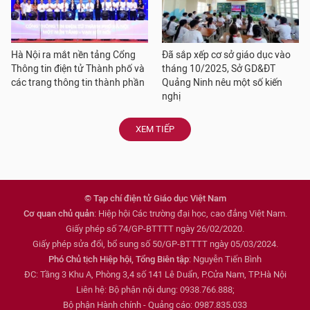
Hà Nội ra mắt nền tảng Cổng
Đã sắp xếp cơ sở giáo dục vào
Thông tin điện tử Thành phố và
tháng 10/2025, Sở GD&ĐT
các trang thông tin thành phần
Quảng Ninh nêu một số kiến
nghị
XEM TIẾP
© Tạp chí điện tử Giáo dục Việt Nam
Cơ quan chủ quản
: Hiệp hội Các trường đại học, cao đẳng Việt Nam.
Giấy phép số 74/GP-BTTTT ngày 26/02/2020.
Giấy phép sửa đổi, bổ sung số 50/GP-BTTTT ngày 05/03/2024.
Phó Chủ tịch Hiệp hội, Tổng Biên tập
: Nguyễn Tiến Bình
ĐC: Tầng 3 Khu A, Phòng 3,4 số 141 Lê Duẩn, P.Cửa Nam, TP.Hà Nội
Liên hệ: Bộ phận nội dung: 0938.766.888;
Bộ phận Hành chính - Quảng cáo: 0987.835.033