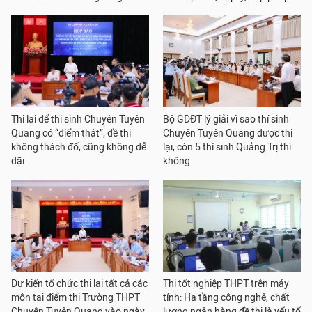
Thi lại để thi sinh Chuyên Tuyên
Bộ GDĐT lý giải vì sao thí sinh
Quang có “điểm thật”, đề thi
Chuyên Tuyên Quang được thi
không thách đố, cũng không dễ
lại, còn 5 thí sinh Quảng Trị thì
dãi
không
Dự kiến tổ chức thi lại tất cả các
Thi tốt nghiệp THPT trên máy
môn tại điểm thi Trường THPT
tính: Hạ tầng công nghệ, chất
Chuyên Tuyên Quang vào ngày
lượng ngân hàng đề thi là yếu tố