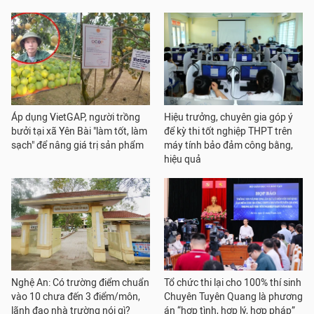
Áp dụng VietGAP, người trồng
Hiệu trưởng, chuyên gia góp ý
bưởi tại xã Yên Bài "làm tốt, làm
để kỳ thi tốt nghiệp THPT trên
sạch" để nâng giá trị sản phẩm
máy tính bảo đảm công bằng,
hiệu quả
Nghệ An: Có trường điểm chuẩn
Tổ chức thi lại cho 100% thí sinh
vào 10 chưa đến 3 điểm/môn,
Chuyên Tuyên Quang là phương
lãnh đạo nhà trường nói gì?
án “hợp tình, hợp lý, hợp pháp”