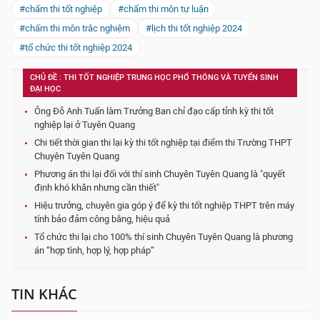
#chấm thi tốt nghiệp
#chấm thi môn tự luận
#chấm thi môn trắc nghiệm
#lịch thi tốt nghiệp 2024
#tổ chức thi tốt nghiệp 2024
CHỦ ĐỀ : THI TỐT NGHIỆP TRUNG HỌC PHỔ THÔNG VÀ TUYỂN SINH
ĐẠI HỌC
Ông Đỗ Anh Tuấn làm Trưởng Ban chỉ đạo cấp tỉnh kỳ thi tốt
nghiệp lại ở Tuyên Quang
Chi tiết thời gian thi lại kỳ thi tốt nghiệp tại điểm thi Trường THPT
Chuyên Tuyên Quang
Phương án thi lại đối với thí sinh Chuyên Tuyên Quang là "quyết
định khó khăn nhưng cần thiết"
Hiệu trưởng, chuyên gia góp ý để kỳ thi tốt nghiệp THPT trên máy
tính bảo đảm công bằng, hiệu quả
Tổ chức thi lại cho 100% thí sinh Chuyên Tuyên Quang là phương
án “hợp tình, hợp lý, hợp pháp”
TIN KHÁC