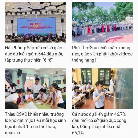
Hải Phòng: Sắp xếp cơ sở giáo
Phú Thọ: Sau nhiều năm mong
dục dự kiến giảm 544 đầu mối,
mỏi, giáo viên phấn khởi vì được
tập trung thực hiện “6 rõ”
thăng hạng II
Thiếu CSVC khiến nhiều trường
Cả nước dự kiến giảm 46,7%
lo khó đạt mục tiêu mỗi học sinh
đầu mối cơ sở giáo dục công
học ít nhất 1 môn thể thao,
lập, Đồng Tháp nhiều nhất
nhạc cụ
65,1%