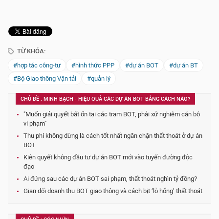
TỪ KHÓA:
#hợp tác công-tư
#hình thức PPP
#dự án BOT
#dự án BT
#Bộ Giao thông Vận tải
#quản lý
CHỦ ĐỀ : MINH BẠCH - HIỆU QUẢ CÁC DỰ ÁN BOT BẰNG CÁCH NÀO?
"Muốn giải quyết bất ổn tại các trạm BOT, phải xử nghiêm cán bộ
vi phạm"
Thu phí không dừng là cách tốt nhất ngăn chặn thất thoát ở dự án
BOT
Kiên quyết không đầu tư dự án BOT mới vào tuyến đường độc
đạo
Ai đứng sau các dự án BOT sai phạm, thất thoát nghìn tỷ đồng?
Gian dối doanh thu BOT giao thông và cách bịt ‘lỗ hổng’ thất thoát