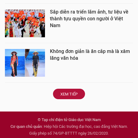
Sắp diễn ra triển lãm ảnh, tư liệu về
thành tựu quyền con người ở Việt
Nam
Không đơn giản là ăn cắp mà là xâm
lăng văn hóa
XEM TIẾP
© Tạp chí điện tử Giáo dục Việt Nam
Cơ quan chủ quản
: Hiệp hội Các trường đại học, cao đẳng Việt Nam.
Giấy phép số 74/GP-BTTTT ngày 26/02/2020.