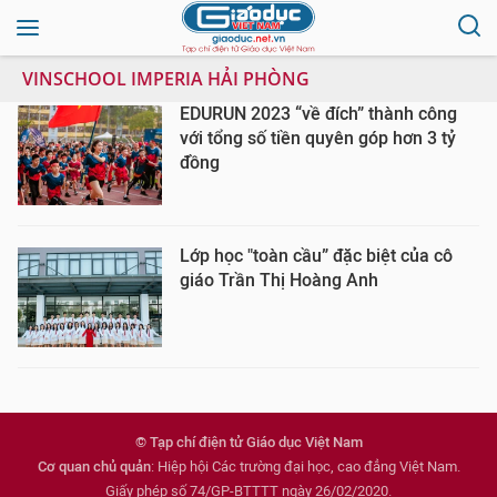
VINSCHOOL IMPERIA HẢI PHÒNG
EDURUN 2023 “về đích” thành công
với tổng số tiền quyên góp hơn 3 tỷ
đồng
Lớp học "toàn cầu” đặc biệt của cô
giáo Trần Thị Hoàng Anh
© Tạp chí điện tử Giáo dục Việt Nam
Cơ quan chủ quản
: Hiệp hội Các trường đại học, cao đẳng Việt Nam.
Giấy phép số 74/GP-BTTTT ngày 26/02/2020.