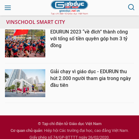
VINSCHOOL SMART CITY
EDURUN 2023 “về đích” thành công
với tổng số tiền quyên góp hơn 3 tỷ
đồng
Giải chạy vì giáo dục - EDURUN thu
hút 2.000 người tham gia trong ngày
đầu tiên
© Tạp chí điện tử Giáo dục Việt Nam
Cơ quan chủ quản
: Hiệp hội Các trường đại học, cao đẳng Việt Nam.
Giấy phép số 74/GP-BTTTT ngày 26/02/2020.