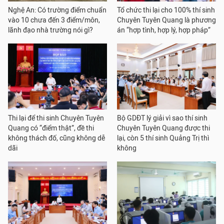
Nghệ An: Có trường điểm chuẩn
Tổ chức thi lại cho 100% thí sinh
vào 10 chưa đến 3 điểm/môn,
Chuyên Tuyên Quang là phương
lãnh đạo nhà trường nói gì?
án “hợp tình, hợp lý, hợp pháp”
Thi lại để thi sinh Chuyên Tuyên
Bộ GDĐT lý giải vì sao thí sinh
Quang có “điểm thật”, đề thi
Chuyên Tuyên Quang được thi
không thách đố, cũng không dễ
lại, còn 5 thí sinh Quảng Trị thì
dãi
không