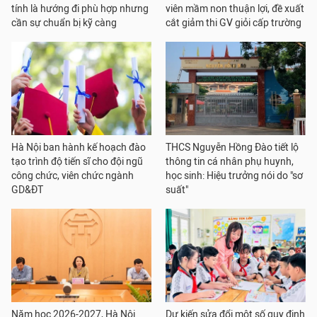
tính là hướng đi phù hợp nhưng
viên mầm non thuận lợi, đề xuất
cần sự chuẩn bị kỹ càng
cắt giảm thi GV giỏi cấp trường
Hà Nội ban hành kế hoạch đào
THCS Nguyễn Hồng Đào tiết lộ
tạo trình độ tiến sĩ cho đội ngũ
thông tin cá nhân phụ huynh,
công chức, viên chức ngành
học sinh: Hiệu trưởng nói do "sơ
GD&ĐT
suất"
Năm học 2026-2027, Hà Nội
Dự kiến sửa đổi một số quy định