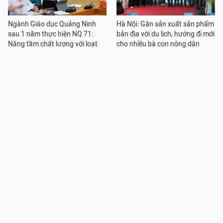
Ngành Giáo dục Quảng Ninh
Hà Nội: Gắn sản xuất sản phẩm
sau 1 năm thực hiện NQ 71:
bản địa với du lịch, hướng đi mới
Nâng tầm chất lượng với loạt
cho nhiều bà con nông dân
chính sách đặc thù
Rà soát các cuộc thi, không để
THPT Nguyễn Thái Bình thay
học sinh dự thi quá nhiều: Đại
đổi đồng phục nam sinh lớp 10,
diện Sở GDĐT, trường học nói
phụ huynh băn khoăn, hiệu
gì?
trưởng nói gì?