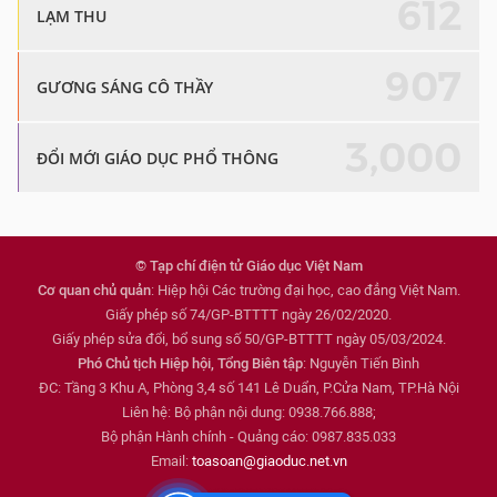
612
LẠM THU
907
GƯƠNG SÁNG CÔ THẦY
3,000
ĐỔI MỚI GIÁO DỤC PHỔ THÔNG
© Tạp chí điện tử Giáo dục Việt Nam
Cơ quan chủ quản
: Hiệp hội Các trường đại học, cao đẳng Việt Nam.
Giấy phép số 74/GP-BTTTT ngày 26/02/2020.
Giấy phép sửa đổi, bổ sung số 50/GP-BTTTT ngày 05/03/2024.
Phó Chủ tịch Hiệp hội, Tổng Biên tập
: Nguyễn Tiến Bình
ĐC: Tầng 3 Khu A, Phòng 3,4 số 141 Lê Duẩn, P.Cửa Nam, TP.Hà Nội
Liên hệ: Bộ phận nội dung: 0938.766.888;
Bộ phận Hành chính - Quảng cáo: 0987.835.033
Email:
toasoan@giaoduc.net.vn