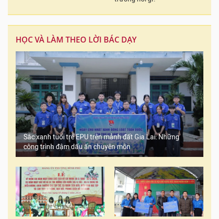
HỌC VÀ LÀM THEO LỜI BÁC DẠY
Sắc xanh tuổi trẻ EPU trên mảnh đất Gia Lai: Những
công trình đậm dấu ấn chuyên môn