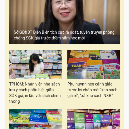
Sở GD&ĐT Điện Biên tích cực rà soát, tuyên truyền phòng
chống SGK giả trước thềm năm học mới
TPHCM: Nhân viên nhà sách
Phụ huynh nên cảnh giác
lưu ý cách phân biệt giữa
trước lời chào mời "kho sách
SGK giả, in lậu với sách chính
giá rẻ", "xả kho sách NXB"
thống