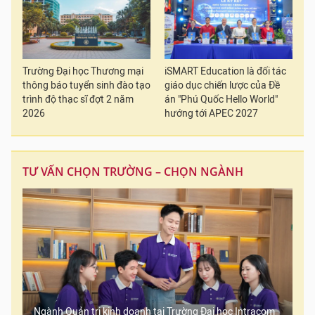
Trường Đại học Thương mại
iSMART Education là đối tác
thông báo tuyển sinh đào tạo
giáo dục chiến lược của Đề
trình độ thạc sĩ đợt 2 năm
án "Phú Quốc Hello World"
2026
hướng tới APEC 2027
TƯ VẤN CHỌN TRƯỜNG – CHỌN NGÀNH
Ngành Quản trị kinh doanh tại Trường Đại học Intracom