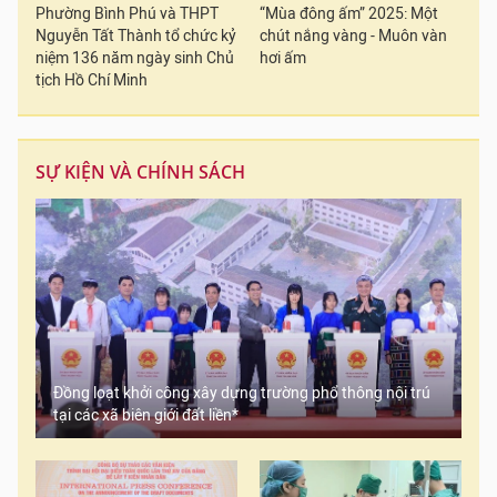
Phường Bình Phú và THPT
“Mùa đông ấm” 2025: Một
Nguyễn Tất Thành tổ chức kỷ
chút nắng vàng - Muôn vàn
niệm 136 năm ngày sinh Chủ
hơi ấm
tịch Hồ Chí Minh
SỰ KIỆN VÀ CHÍNH SÁCH
Đồng loạt khởi công xây dựng trường phổ thông nội trú
tại các xã biên giới đất liền*