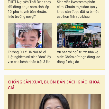
THPT Nguyễn Thái Bình thay
Sinh viên livestream phản
đổi đồng phục nam sinh lớp
cảm: Chuẩn mực đào tạo y
10, phụ huynh băn khoăn,
khoa cần được đặt ra ở mức
hiệu trưởng nói gì?
cao hơn lĩnh vực khác
Trường ĐH Y Hà Nội sẽ kỷ
Vụ bắt trẻ ngủ trước nhà vệ
luật nghiêm nữ sinh "dọa" lấy
sinh: Chấm dứt hợp đồng lao
ven cho bệnh nhân trật 3 lần
động 2 cô giáo
CHỐNG SẢN XUẤT, BUÔN BÁN SÁCH GIÁO KHOA
GIẢ