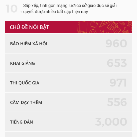
10 .
Sắp xếp, tinh gọn mạng lưới cơ sở giáo dục sẽ giải
quyết được nhiều bất cập hiện nay
CHỦ ĐỀ NỔI BẬT
960
BẢO HIỂM XÃ HỘI
653
KHAI GIẢNG
971
THI QUỐC GIA
556
CẤM DẠY THÊM
3,000
TIẾNG DÂN