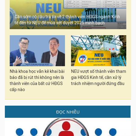
Cần sớm có câu trả lời về 2 thành viên HĐGS ngành Kinh
tế đến từ NEU để mùa xét duyệt 2025 minh bạch
Nhà khoa học vẫn kê khai bài
NEU vượt số thành viên tham
báo đã bị rút thì không nên là
gia HĐGS Kinh tế, cần xử lý
thành viên của bất cứ HĐGS
trách nhiệm người đứng đầu
cấp nào
ĐỌC NHIỀU