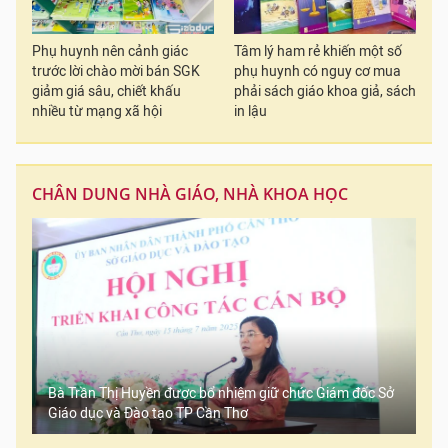
Phụ huynh nên cảnh giác
Tâm lý ham rẻ khiến một số
trước lời chào mời bán SGK
phụ huynh có nguy cơ mua
giảm giá sâu, chiết khấu
phải sách giáo khoa giả, sách
nhiều từ mạng xã hội
in lậu
CHÂN DUNG NHÀ GIÁO, NHÀ KHOA HỌC
Bà Trần Thị Huyền được bổ nhiệm giữ chức Giám đốc Sở
Giáo dục và Đào tạo TP Cần Thơ