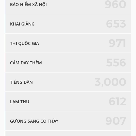
960
BẢO HIỂM XÃ HỘI
653
KHAI GIẢNG
971
THI QUỐC GIA
556
CẤM DẠY THÊM
3,000
TIẾNG DÂN
612
LẠM THU
907
GƯƠNG SÁNG CÔ THẦY