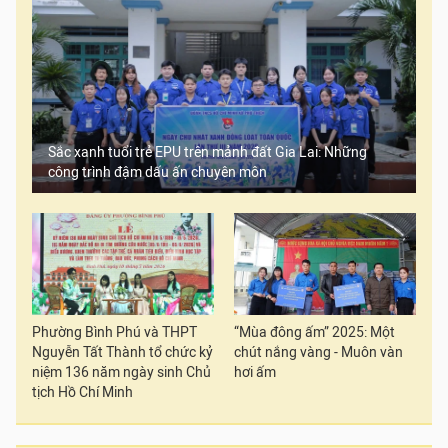
Sắc xanh tuổi trẻ EPU trên mảnh đất Gia Lai: Những
công trình đậm dấu ấn chuyên môn
Phường Bình Phú và THPT
“Mùa đông ấm” 2025: Một
Nguyễn Tất Thành tổ chức kỷ
chút nắng vàng - Muôn vàn
niệm 136 năm ngày sinh Chủ
hơi ấm
tịch Hồ Chí Minh