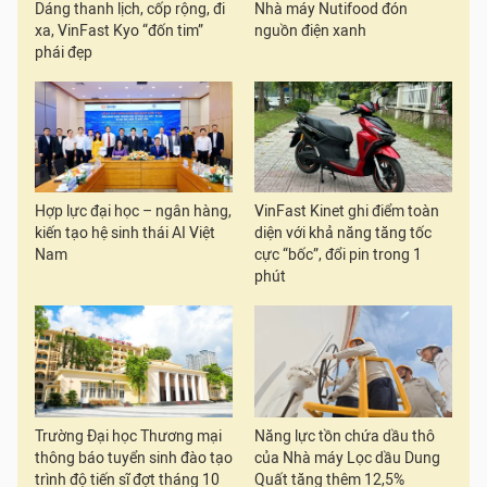
Dáng thanh lịch, cốp rộng, đi
Nhà máy Nutifood đón
xa, VinFast Kyo “đốn tim”
nguồn điện xanh
phái đẹp
Hợp lực đại học – ngân hàng,
VinFast Kinet ghi điểm toàn
kiến tạo hệ sinh thái AI Việt
diện với khả năng tăng tốc
Nam
cực “bốc”, đổi pin trong 1
phút
Trường Đại học Thương mại
Năng lực tồn chứa dầu thô
thông báo tuyển sinh đào tạo
của Nhà máy Lọc dầu Dung
trình độ tiến sĩ đợt tháng 10
Quất tăng thêm 12,5%