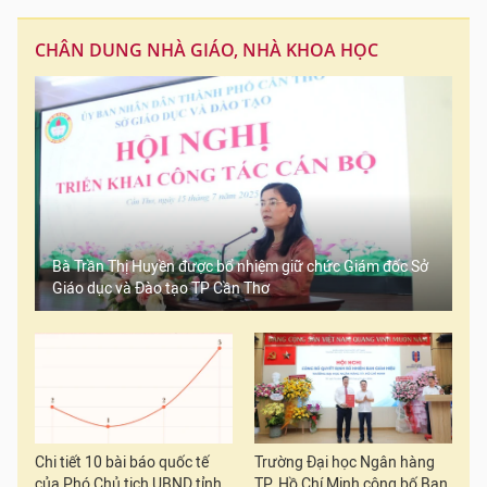
CHÂN DUNG NHÀ GIÁO, NHÀ KHOA HỌC
Bà Trần Thị Huyền được bổ nhiệm giữ chức Giám đốc Sở
Giáo dục và Đào tạo TP Cần Thơ
Chi tiết 10 bài báo quốc tế
Trường Đại học Ngân hàng
của Phó Chủ tịch UBND tỉnh
TP. Hồ Chí Minh công bố Ban