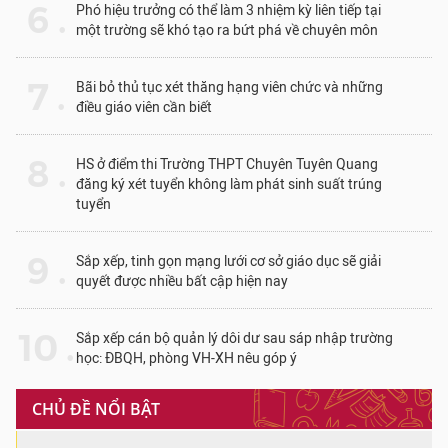
6 .
Phó hiệu trưởng có thể làm 3 nhiệm kỳ liên tiếp tại
một trường sẽ khó tạo ra bứt phá về chuyên môn
7 .
Bãi bỏ thủ tục xét thăng hạng viên chức và những
điều giáo viên cần biết
8 .
HS ở điểm thi Trường THPT Chuyên Tuyên Quang
đăng ký xét tuyển không làm phát sinh suất trúng
tuyển
9 .
Sắp xếp, tinh gọn mạng lưới cơ sở giáo dục sẽ giải
quyết được nhiều bất cập hiện nay
10 .
Sắp xếp cán bộ quản lý dôi dư sau sáp nhập trường
học: ĐBQH, phòng VH-XH nêu góp ý
CHỦ ĐỀ NỔI BẬT