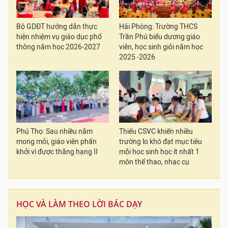
Bộ GDĐT hướng dẫn thực
Hải Phòng: Trường THCS
hiện nhiệm vụ giáo dục phổ
Trần Phú biểu dương giáo
thông năm học 2026-2027
viên, học sinh giỏi năm học
2025 -2026
Phú Thọ: Sau nhiều năm
Thiếu CSVC khiến nhiều
mong mỏi, giáo viên phấn
trường lo khó đạt mục tiêu
khởi vì được thăng hạng II
mỗi học sinh học ít nhất 1
môn thể thao, nhạc cụ
HỌC VÀ LÀM THEO LỜI BÁC DẠY