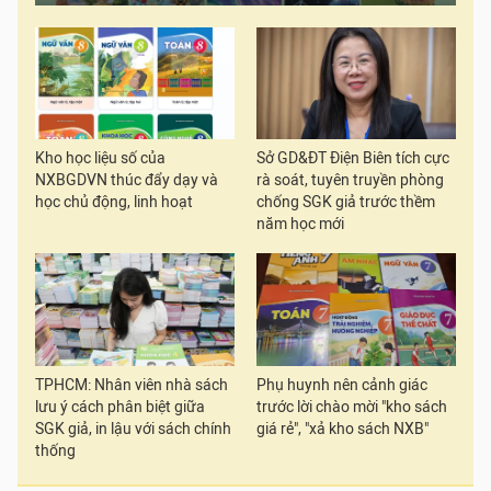
Kho học liệu số của
Sở GD&ĐT Điện Biên tích cực
NXBGDVN thúc đẩy dạy và
rà soát, tuyên truyền phòng
học chủ động, linh hoạt
chống SGK giả trước thềm
năm học mới
TPHCM: Nhân viên nhà sách
Phụ huynh nên cảnh giác
lưu ý cách phân biệt giữa
trước lời chào mời "kho sách
SGK giả, in lậu với sách chính
giá rẻ", "xả kho sách NXB"
thống