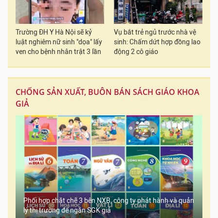
Trường ĐH Y Hà Nội sẽ kỷ
Vụ bắt trẻ ngủ trước nhà vệ
luật nghiêm nữ sinh "dọa" lấy
sinh: Chấm dứt hợp đồng lao
ven cho bệnh nhân trật 3 lần
động 2 cô giáo
CHỐNG SẢN XUẤT, BUÔN BÁN SÁCH GIÁO KHOA
GIẢ
Phối hợp chặt chẽ 3 bên NXB, công ty phát hành và quản
lý thị trường để ngăn SGK giả