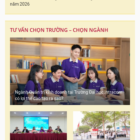
năm 2026
TƯ VẤN CHỌN TRƯỜNG – CHỌN NGÀNH
Ngành Quản trị kinh doanh tại Trường Đại học Intracom
có lợi thế đào tạo ra sao?