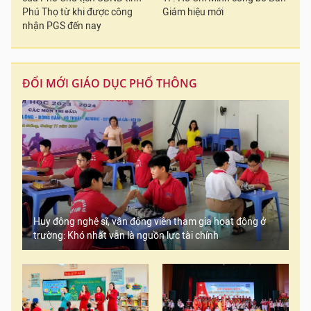
Phú Thọ từ khi được công
Giám hiệu mới
nhận PGS đến nay
ĐỔI MỚI GIÁO DỤC PHỔ THÔNG
Huy động nghệ sĩ, vận động viên tham gia hoạt động ở
trường: Khó nhất vẫn là nguồn lực tài chính