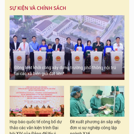
SỰ KIỆN VÀ CHÍNH SÁCH
Đồng loạt khởi công xây dựng trường phổ thông nội trú
tại các xã biên giới đất liền*
Họp báo quốc tế công bố dự
Đề xuất phương án sắp xếp
thảo các văn kiện trình Đại
đơn vị sự nghiệp công lập
hội XIV của Đảng để lấy ý
ngành Y tế