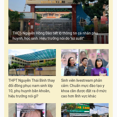
THCS Nguyễn Hồng Đào tiết lộ thông tin cá nhân phụ
huynh, học sinh: Hiệu trưởng nói do "sơ suất"
THPT Nguyễn Thái Bình thay
Sinh viên livestream phản
đổi đồng phục nam sinh lớp
cảm: Chuẩn mực đào tạo y
10, phụ huynh băn khoăn,
khoa cần được đặt ra ở mức
hiệu trưởng nói gì?
cao hơn lĩnh vực khác