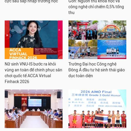
cực sau sáp nhập trường học
Gòn: Nguồn thu khoa học và
công nghệ chỉ chiếm 0,5% tổng
thu
Nữ sinh VNU-IS bước ra khỏi
Trường Đại học Công nghệ
vùng an toàn để chinh phục sân
Đông Á đầu tư hệ sinh thái giáo
chơi quốc tế ACCA Virtual
dục toàn diện
Finhack 2026