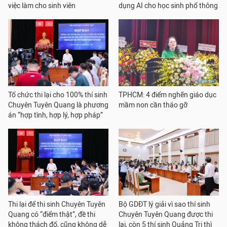
việc làm cho sinh viên
dụng AI cho học sinh phổ thông
Tổ chức thi lại cho 100% thí sinh
TPHCM: 4 điểm nghẽn giáo dục
Chuyên Tuyên Quang là phương
mầm non cần tháo gỡ
án “hợp tình, hợp lý, hợp pháp”
Thi lại để thi sinh Chuyên Tuyên
Bộ GDĐT lý giải vì sao thí sinh
Quang có “điểm thật”, đề thi
Chuyên Tuyên Quang được thi
không thách đố, cũng không dễ
lại, còn 5 thí sinh Quảng Trị thì