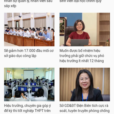
nhân sự quản lý, nhân viên sau
sinh viên đại học chính quy
sắp xếp
Sẽ giảm hơn 17.000 đầu mối cơ
Muốn được bổ nhiệm hiệu
sở giáo dục công lập
trưởng phải giữ chức vụ phó
hiệu trưởng ít nhất 12 tháng
Hiệu trưởng, chuyên gia góp ý
Sở GD&ĐT Điện Biên tích cực rà
để kỳ thi tốt nghiệp THPT trên
soát, tuyên truyền phòng chống