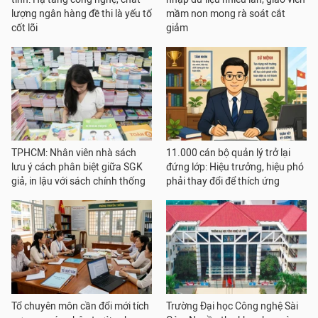
lượng ngân hàng đề thi là yếu tố
mầm non mong rà soát cắt
cốt lõi
giảm
TPHCM: Nhân viên nhà sách
11.000 cán bộ quản lý trở lại
lưu ý cách phân biệt giữa SGK
đứng lớp: Hiệu trưởng, hiệu phó
giả, in lậu với sách chính thống
phải thay đổi để thích ứng
Tổ chuyên môn cần đổi mới tích
Trường Đại học Công nghệ Sài