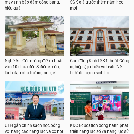
máy tính bảo đảm công bằng,
SGK giả trước thềm năm học
hiệu quả
mới
Nghệ An: Có trường điểm chuẩn
Cao đẳng Kinh tế Kỹ thuật Công
vào 10 chưa đến 3 điểm/môn,
nghiệp lập nhiều website "vệ
lãnh đạo nhà trường nói gì?
tinh" để tuyển sinh hộ
UTH gắn chính sách học bổng
KDC Education đồng hành phát
với nâng cao năng lực và cơ hội
triển năng lực số và năng lực sử