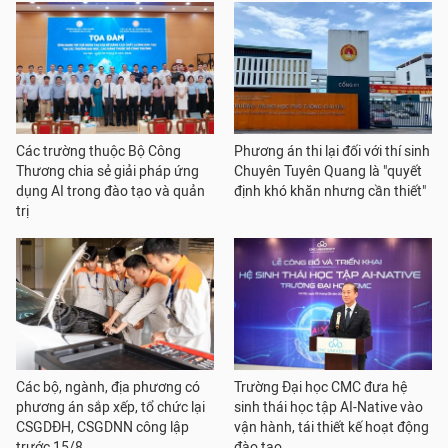
Các trường thuộc Bộ Công
Phương án thi lại đối với thí sinh
Thương chia sẻ giải pháp ứng
Chuyên Tuyên Quang là "quyết
dụng AI trong đào tạo và quản
định khó khăn nhưng cần thiết"
trị
Các bộ, ngành, địa phương có
Trường Đại học CMC đưa hệ
phương án sắp xếp, tổ chức lại
sinh thái học tập AI-Native vào
CSGDĐH, CSGDNN công lập
vận hành, tái thiết kế hoạt động
trước 15/8
đào tạo