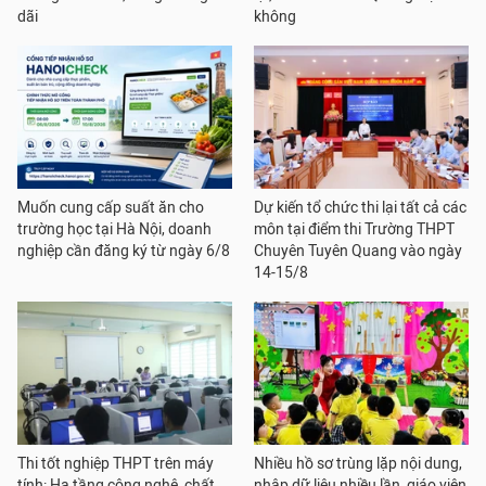
dãi
không
Muốn cung cấp suất ăn cho
Dự kiến tổ chức thi lại tất cả các
trường học tại Hà Nội, doanh
môn tại điểm thi Trường THPT
nghiệp cần đăng ký từ ngày 6/8
Chuyên Tuyên Quang vào ngày
14-15/8
Thi tốt nghiệp THPT trên máy
Nhiều hồ sơ trùng lặp nội dung,
tính: Hạ tầng công nghệ, chất
nhập dữ liệu nhiều lần, giáo viên