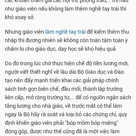
các khoản tham gia các hội thi, phong trào,… thì hầu
như giáo viên nếu không làm thêm nghề tay trái thì
khó xoay sở.
Nhưng giáo viên
làm nghề tay trái
để kiếm thêm thu
nhập thì đương nhiên sẽ không còn toàn tâm toàn ý
chăm lo cho giáo dục, dạy học sẽ khó hiệu quả.
Do đó trong lúc chờ thực hiện chế độ tiền lương mới,
người viết thiết nghĩ về lâu dài Bộ Giáo dục và Đào
tạo nên đẩy mạnh triển khai các giải pháp chính
sách tinh gọn biên chế, đầu mối, thành lập trường
liên cấp, mở rộng trường tư,… để có nguồn ngân sách
tăng lương cho nhà giáo, về trước mắt có thể làm
ngay là Bộ hãy rà soát và loại bỏ các chứng chỉ, quy
định khiến giáo viên phải "bóp mồm bóp miệng"
đóng góp, được như thế cũng đã là một việc làm