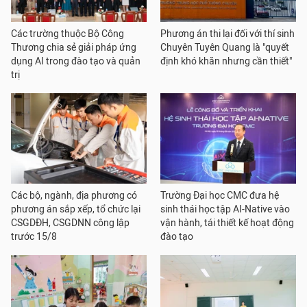
Các trường thuộc Bộ Công
Phương án thi lại đối với thí sinh
Thương chia sẻ giải pháp ứng
Chuyên Tuyên Quang là "quyết
dụng AI trong đào tạo và quản
định khó khăn nhưng cần thiết"
trị
Các bộ, ngành, địa phương có
Trường Đại học CMC đưa hệ
phương án sắp xếp, tổ chức lại
sinh thái học tập AI-Native vào
CSGDĐH, CSGDNN công lập
vận hành, tái thiết kế hoạt động
trước 15/8
đào tạo