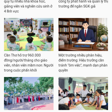
quy tụ nhiều nhà khoa học,
công ty phát hành và quản lý thị
giảng viên và nghiên cứu sinh ở
trường để ngăn SGK giả
4 lĩnh vực
Cần Thơ hỗ trợ 960.000
Một trường nhiều phân hiệu,
đồng/người/tháng cho giáo
điểm trường: Hiệu trưởng cần
viên, nhân viên mầm non: Người
tránh "ôm việc", mạnh dạn phân
trong cuộc phấn khởi
quyền