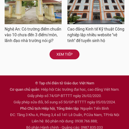
Nghệ An: Có trường điểm chuẩn
Cao đẳng Kinh tế Kỹ thuật Công
vào 10 chưa đến 3 điểm/môn,
nghiệp lập nhiều website "vệ
lãnh đạo nhà trường nói gì?
tinh" để tuyển sinh hộ
XEM TIẾP
© Tạp chí điện tử Giáo dục Việt Nam
Cơ quan chủ quản
: Hiệp hội Các trường đại học, cao đẳng Việt Nam.
Giấy phép số 74/GP-BTTTT ngày 26/02/2020.
Giấy phép sửa đổi, bổ sung số 50/GP-BTTTT ngày 05/03/2024.
Phó Chủ tịch Hiệp hội, Tổng Biên tập
: Nguyễn Tiến Bình
ĐC: Tầng 3 Khu A, Phòng 3,4 số 141 Lê Duẩn, P.Cửa Nam, TP.Hà Nội
Liên hệ: Bộ phận nội dung: 0938.766.888;
Bộ phận Hành chính - Quảng cáo: 0987.835.033