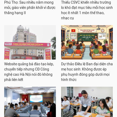
Phú Thọ: Sau nhiều năm mong
Thiếu CSVC khiến nhiều trường
mỏi, giáo viên phấn khởi vì được
lo khó đạt mục tiêu mỗi học sinh
thăng hạng II
học ít nhất 1 môn thể thao,
nhạc cụ
Website quảng bá đào tạo kép,
Dự thảo Điều lệ Ban đại diện cha
chuyển tiếp nhưng CĐ Công
mẹ học sinh: Không được ép
nghệ cao Hà Nội nói đó không
phụ huynh đóng góp dưới mọi
phải liên kết
hình thức