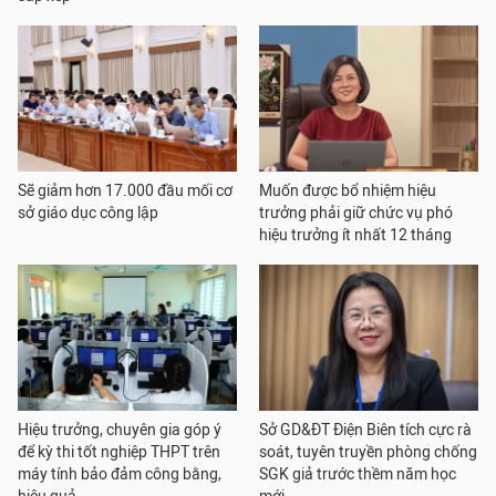
Sẽ giảm hơn 17.000 đầu mối cơ
Muốn được bổ nhiệm hiệu
sở giáo dục công lập
trưởng phải giữ chức vụ phó
hiệu trưởng ít nhất 12 tháng
Hiệu trưởng, chuyên gia góp ý
Sở GD&ĐT Điện Biên tích cực rà
để kỳ thi tốt nghiệp THPT trên
soát, tuyên truyền phòng chống
máy tính bảo đảm công bằng,
SGK giả trước thềm năm học