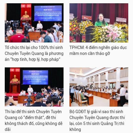
Tổ chức thi lại cho 100% thí sinh
TPHCM: 4 điểm nghẽn giáo dục
Chuyên Tuyên Quang là phương
mầm non cần tháo gỡ
án “hợp tình, hợp lý, hợp pháp”
Thi lại để thi sinh Chuyên Tuyên
Bộ GDĐT lý giải vì sao thí sinh
Quang có “điểm thật”, đề thi
Chuyên Tuyên Quang được thi
không thách đố, cũng không dễ
lại, còn 5 thí sinh Quảng Trị thì
dãi
không