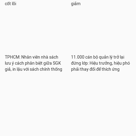
cốt lõi
giảm
TPHCM: Nhân viên nhà sách
11.000 cán bộ quản lý trở lại
lưu ý cách phân biệt giữa SGK
đứng lớp: Hiệu trưởng, hiệu phó
giả, in lậu với sách chính thống
phải thay đổi để thích ứng
Tổ chuyên môn cần đổi mới tích
Trường Đại học Công nghệ Sài
cực sau sáp nhập trường học
Gòn: Nguồn thu khoa học và
công nghệ chỉ chiếm 0,5% tổng