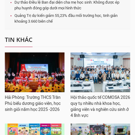
Dự thảo Điều lệ Ban đại diện cha mẹ học sinh: Không được ép
phụ huynh đóng góp dưới mọi hình thức
Quảng Trị dự kiến giảm 55,23% đầu mối trường học, tinh giản
khoảng 3.660 biên chế
TIN KHÁC
Hải Phòng: Trường THCS Trần
Hội thảo quốc tế COMOSA 2026
Phú biểu dương giáo viên, học
quy tụ nhiều nhà khoa học,
sinh giỏi năm học 2025 -2026
giảng viên và nghiên cứu sinh ở
4 lĩnh vực