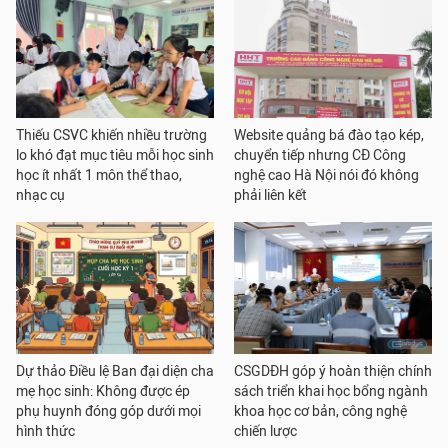
Thiếu CSVC khiến nhiều trường
Website quảng bá đào tạo kép,
lo khó đạt mục tiêu mỗi học sinh
chuyển tiếp nhưng CĐ Công
học ít nhất 1 môn thể thao,
nghệ cao Hà Nội nói đó không
nhạc cụ
phải liên kết
Dự thảo Điều lệ Ban đại diện cha
CSGDĐH góp ý hoàn thiện chính
mẹ học sinh: Không được ép
sách triển khai học bổng ngành
phụ huynh đóng góp dưới mọi
khoa học cơ bản, công nghệ
hình thức
chiến lược