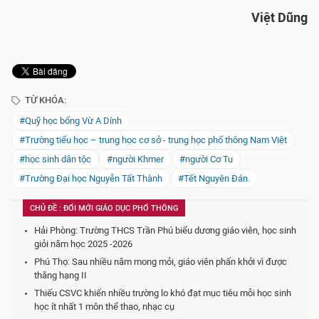
Việt Dũng
TỪ KHÓA:
#Quỹ học bổng Vừ A Dính
#Trường tiểu học – trung học cơ sở - trung học phổ thông Nam Việt
#học sinh dân tộc
#người Khmer
#người Cơ Tu
#Trường Đại học Nguyễn Tất Thành
#Tết Nguyên Đán.
CHỦ ĐỀ : ĐỔI MỚI GIÁO DỤC PHỔ THÔNG
Hải Phòng: Trường THCS Trần Phú biểu dương giáo viên, học sinh
giỏi năm học 2025 -2026
Phú Thọ: Sau nhiều năm mong mỏi, giáo viên phấn khởi vì được
thăng hạng II
Thiếu CSVC khiến nhiều trường lo khó đạt mục tiêu mỗi học sinh
học ít nhất 1 môn thể thao, nhạc cụ