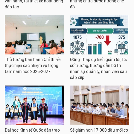
vận hành, tái thiết kế hoạt động
nhưng chưa được hưởng chế
đào tạo
độ
Thủ tướng ban hành Chỉ thị về
Đồng Tháp dự kiến giảm 65,1%
thực hiện các nhiệm vụ trọng
số trường, hướng dẫn bố trí
tâm năm học 2026-2027
nhân sự quản lý, nhân viên sau
sắp xếp
Đại học Kinh tế Quốc dân trao
Sẽ giảm hơn 17.000 đầu mối cơ