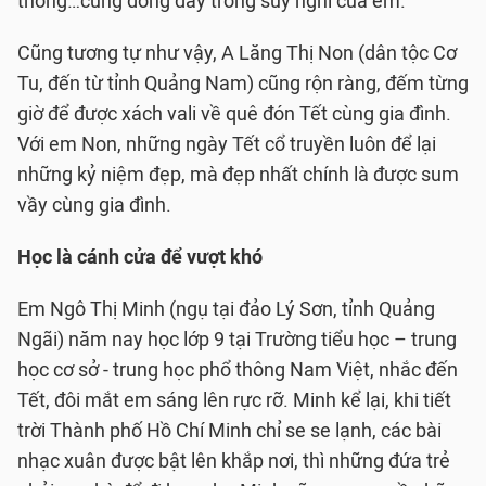
thống…cũng đong đầy trong suy nghĩ của em.
Cũng tương tự như vậy, A Lăng Thị Non (dân tộc Cơ
Tu, đến từ tỉnh Quảng Nam) cũng rộn ràng, đếm từng
giờ để được xách vali về quê đón Tết cùng gia đình.
Với em Non, những ngày Tết cổ truyền luôn để lại
những kỷ niệm đẹp, mà đẹp nhất chính là được sum
vầy cùng gia đình.
Học là cánh cửa để vượt khó
Em Ngô Thị Minh (ngụ tại đảo Lý Sơn, tỉnh Quảng
Ngãi) năm nay học lớp 9 tại Trường tiểu học – trung
học cơ sở - trung học phổ thông Nam Việt, nhắc đến
Tết, đôi mắt em sáng lên rực rỡ. Minh kể lại, khi tiết
trời Thành phố Hồ Chí Minh chỉ se se lạnh, các bài
nhạc xuân được bật lên khắp nơi, thì những đứa trẻ