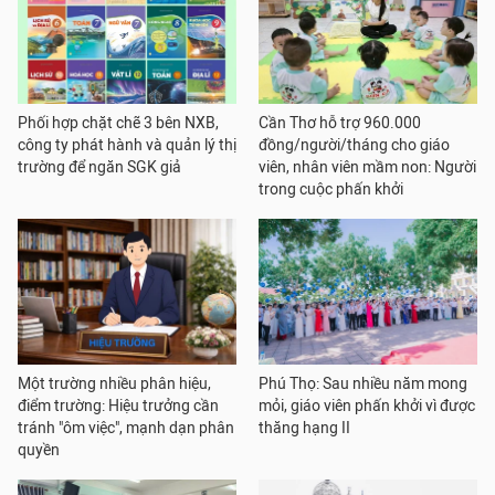
Phối hợp chặt chẽ 3 bên NXB,
Cần Thơ hỗ trợ 960.000
công ty phát hành và quản lý thị
đồng/người/tháng cho giáo
trường để ngăn SGK giả
viên, nhân viên mầm non: Người
trong cuộc phấn khởi
Một trường nhiều phân hiệu,
Phú Thọ: Sau nhiều năm mong
điểm trường: Hiệu trưởng cần
mỏi, giáo viên phấn khởi vì được
tránh "ôm việc", mạnh dạn phân
thăng hạng II
quyền