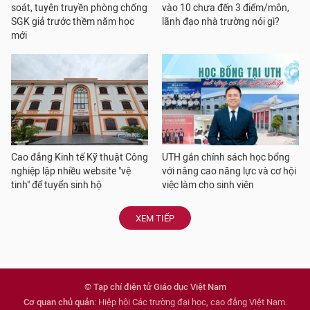
soát, tuyên truyền phòng chống
vào 10 chưa đến 3 điểm/môn,
SGK giả trước thềm năm học
lãnh đạo nhà trường nói gì?
mới
Cao đẳng Kinh tế Kỹ thuật Công
UTH gắn chính sách học bổng
nghiệp lập nhiều website "vệ
với nâng cao năng lực và cơ hội
tinh" để tuyển sinh hộ
việc làm cho sinh viên
XEM TIẾP
© Tạp chí điện tử Giáo dục Việt Nam
Cơ quan chủ quản
: Hiệp hội Các trường đại học, cao đẳng Việt Nam.