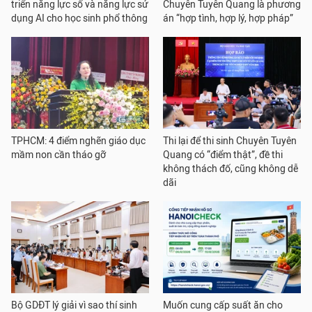
triển năng lực số và năng lực sử
Chuyên Tuyên Quang là phương
dụng AI cho học sinh phổ thông
án “hợp tình, hợp lý, hợp pháp”
TPHCM: 4 điểm nghẽn giáo dục
Thi lại để thi sinh Chuyên Tuyên
mầm non cần tháo gỡ
Quang có “điểm thật”, đề thi
không thách đố, cũng không dễ
dãi
Bộ GDĐT lý giải vì sao thí sinh
Muốn cung cấp suất ăn cho