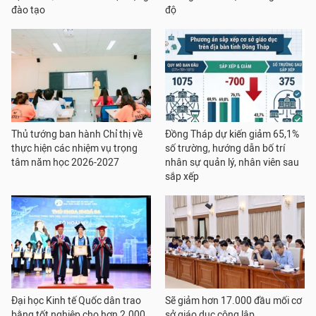
đào tạo
độ
Thủ tướng ban hành Chỉ thị về
Đồng Tháp dự kiến giảm 65,1%
thực hiện các nhiệm vụ trọng
số trường, hướng dẫn bố trí
tâm năm học 2026-2027
nhân sự quản lý, nhân viên sau
sắp xếp
Đại học Kinh tế Quốc dân trao
Sẽ giảm hơn 17.000 đầu mối cơ
bằng tốt nghiệp cho hơn 2.000
sở giáo dục công lập