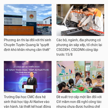
Phương án thi lại đối với thí sinh
Các bộ, ngành, địa phương có
Chuyên Tuyên Quang là "quyết
phương án sắp xếp, tổ chức lại
định khó khăn nhưng cần thiết"
CSGDĐH, CSGDNN công lập
trước 15/8
Trường Đại học CMC đưa hệ
Đề xuất trợ cấp một lần đối với
sinh thái học tập AI-Native vào
GV mầm non đã nghỉ công tác
vận hành, tái thiết kế hoạt động
nhưng chưa được hưởng chế