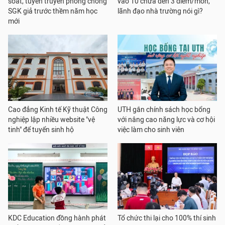
soát, tuyên truyền phòng chống
vào 10 chưa đến 3 điểm/môn,
SGK giả trước thềm năm học
lãnh đạo nhà trường nói gì?
mới
Cao đẳng Kinh tế Kỹ thuật Công
UTH gắn chính sách học bổng
nghiệp lập nhiều website "vệ
với nâng cao năng lực và cơ hội
tinh" để tuyển sinh hộ
việc làm cho sinh viên
KDC Education đồng hành phát
Tổ chức thi lại cho 100% thí sinh