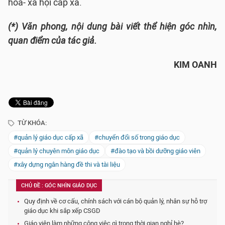
hóa- xã hội cấp xã.
(*) Văn phong, nội dung bài viết thể hiện góc nhìn,
quan điểm của tác giả.
KIM OANH
TỪ KHÓA:
#quản lý giáo dục cấp xã
#chuyển đổi số trong giáo dục
#quản lý chuyên môn giáo dục
#đào tạo và bồi dưỡng giáo viên
#xây dựng ngân hàng đề thi và tài liệu
CHỦ ĐỀ : GÓC NHÌN GIÁO DỤC
Quy định về cơ cấu, chính sách với cán bộ quản lý, nhân sự hỗ trợ
giáo dục khi sắp xếp CSGD
Giáo viên làm những công việc gì trong thời gian nghỉ hè?