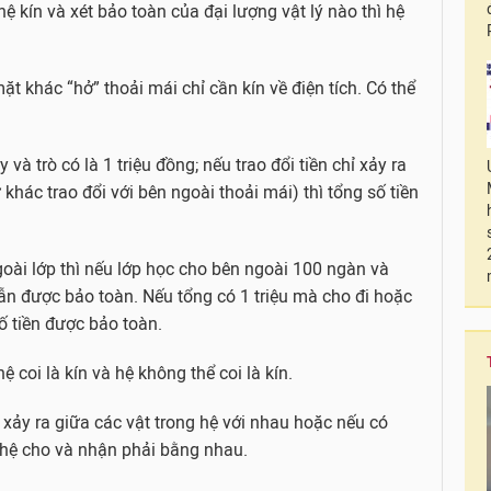
hệ kín và xét bảo toàn của đại lượng vật lý nào thì hệ
mặt khác “hở” thoải mái chỉ cần kín về điện tích. Có thể
 và trò có là 1 triệu đồng; nếu trao đổi tiền chỉ xảy ra
hác trao đổi với bên ngoài thoải mái) thì tổng số tiền
goài lớp thì nếu lớp học cho bên ngoài 100 ngàn và
ẫn được bảo toàn. Nếu tổng có 1 triệu mà cho đi hoặc
ố tiền được bảo toàn.
ệ coi là kín và hệ không thể coi là kín.
hỉ xảy ra giữa các vật trong hệ với nhau hoặc nếu có
ì hệ cho và nhận phải bằng nhau.