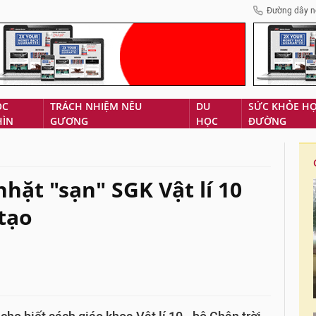
Đường dây n
ÓC
TRÁCH NHIỆM NÊU
DU
SỨC KHỎE H
HÌN
GƯƠNG
HỌC
ĐƯỜNG
hặt "sạn" SGK Vật lí 10
tạo