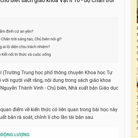
o biết sách giáo khoa Vật lí 10 - bộ Chân trời
hẩm định cứ an yên?
Chân trời sáng tạo, Chủ biên nói gì?
 ai lộ diện chịu trách nhiệm?
ộ Kết nối tri thức và cuộc sống
lí (Trường Trung học phổ thông chuyên Khoa học Tự
 với người viết rằng, nội dung trong sách giáo khoa
m Nguyễn Thành Vinh - Chủ biên, Nhà xuất bản Giáo dục
 quan điểm về kiến thức có liên quan trong bài học này
t bản rà soát, chỉnh lí cho lần tái bản sau.