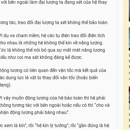
ác với bên ngoài làm đại lượng ta đang xét của hệ thay
tương tác, trao đổi đại lượng ta xét không thể bảo toàn.
Ví dụ va chạm mềm; hệ các tụ điện trao đổi điện tích
cho nhau là những hệ không thể kín về năng lượng.
Tức là không thể nói bỏ qua sự mất mát năng lượng
kiểu như coi ma sát không đáng kể được.
Động lượng có liên quan đến vận tốc mà kết quả của
tác dụng lực là vật bị thay đổi vận tốc (hoặc biến
dạng).
Vì vậy muốn động lượng của hệ bảo toàn thì hệ phải
không tương tác với bên ngoài hoặc nếu có thì “cho và
nhận động lượng phải bằng nhau”.
 xem là kín”; rồi “hệ kín lý tưởng”; rồi “gần đúng là hệ