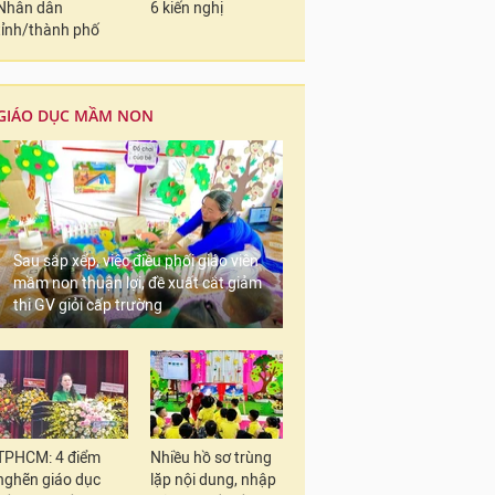
Nhân dân
6 kiến nghị
tỉnh/thành phố
GIÁO DỤC MẦM NON
Sau sắp xếp, việc điều phối giáo viên
mầm non thuận lợi, đề xuất cắt giảm
thi GV giỏi cấp trường
TPHCM: 4 điểm
Nhiều hồ sơ trùng
nghẽn giáo dục
lặp nội dung, nhập