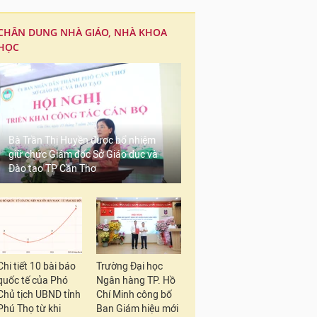
CHÂN DUNG NHÀ GIÁO, NHÀ KHOA
HỌC
Bà Trần Thị Huyền được bổ nhiệm
giữ chức Giám đốc Sở Giáo dục và
Đào tạo TP Cần Thơ
Chi tiết 10 bài báo
Trường Đại học
quốc tế của Phó
Ngân hàng TP. Hồ
Chủ tịch UBND tỉnh
Chí Minh công bố
Phú Thọ từ khi
Ban Giám hiệu mới