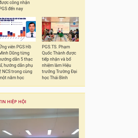
được công nhận
PGS đến nay
Ứng viên PGS Hồ
PGS.TS. Phạm
Minh Dũng từng
Quốc Thành được
hướng dẫn 5 thạc
tiếp nhận và bổ
sĩ, hướng dẫn phụ
nhiệm làm Hiệu
2 NCS trong cùng
trưởng Trường Đại
một năm học
học Thái Bình
TIN HIỆP HỘI