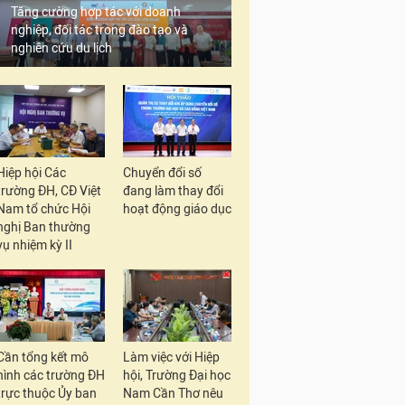
Tăng cường hợp tác với doanh
nghiệp, đối tác trong đào tạo và
nghiên cứu du lịch
Hiệp hội Các
Chuyển đổi số
trường ĐH, CĐ Việt
đang làm thay đổi
Nam tổ chức Hội
hoạt động giáo dục
nghị Ban thường
vụ nhiệm kỳ II
Cần tổng kết mô
Làm việc với Hiệp
hình các trường ĐH
hội, Trường Đại học
trực thuộc Ủy ban
Nam Cần Thơ nêu