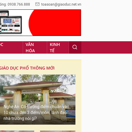
óng: 0938.766.888
toasoan@giaoduc.net.vn
ỌC
VĂN
KINH
HÓA
TẾ
GIÁO DỤC PHỔ THÔNG MỚI
Nghệ An: Có trường điểm chuẩn vào
10 chưa đến 3 điểm/môn, lãnh đạo
nhà trường nói gì?