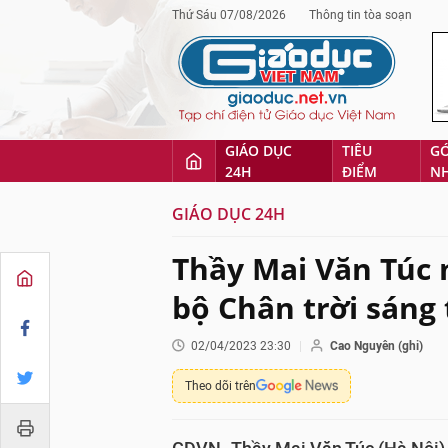
Thứ Sáu 07/08/2026
Thông tin tòa soạn
GIÁO DỤC
TIÊU
G
24H
ĐIỂM
N
GIÁO DỤC 24H
Thầy Mai Văn Túc n
bộ Chân trời sáng 
02/04/2023 23:30
Cao Nguyên (ghi)
Theo dõi trên