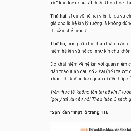
kín” khi đọc nghe rất thiếu khoa học. T
Thứ hai
, ví dụ về hệ hai viên bi da va
giả cho là hệ kín lý tưởng là không đú
thì cần phải nói rõ.
Thứ ba
, trong câu hỏi thảo luận ở ảnh t
niệm hệ kín và hệ coi như kín chứ khôn
Do khái niệm về hệ kín với quan niệm 
dẫn thảo luận câu số 3 sai (nếu ta xét đ
khối… thì không liên quan gì đến hấp d
Trên thực tế, không tồn tại hệ kín lí tư
(gợi ý trả lời câu hỏi Thảo luận 3 sách 
"Sạn" cần "nhặt" ở trang 116