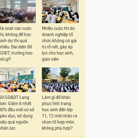
Rà soát các cuộc
Nhiều cuộc thi do
thi, không để học
doanh nghiệp tổ
sinh dự thi quá
chức không có giá
nhiều: Đại diện Sở
trị rõ nét, gây áp
GDĐT, trường học
lực cho học sinh,
nói gì?
giáo viên
Sở GD&ĐT Lạng
Làm gì để khắc
Sơn: Giảm ít nhất
phục tình trạng
30% đầu mối cơ sở
học sinh đến lớp
giáo dục, sử dụng
11, 12 mới nhận ra
hiệu quả nguồn
chọn tổ hợp môn
nhân lực
không phù hợp?