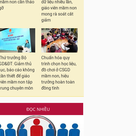
mầm non cần tháo
dữ liệu nhiều lần,
gỡ
giáo viên mầm non
mong rà soát cắt
giảm
Thứ trưởng Bộ
Chuẩn hóa quy
GD&ĐT: Giảm thủ
trình chọn học liệu,
tục, báo cáo không
đồ chơi ở CSGD
cần thiết để giáo
mầm non, hiệu
viên mầm non tập
trưởng hoàn toàn
trung chuyên môn
đồng tình
ĐỌC NHIỀU