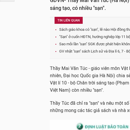
GDVN- Thầy Mai Văn Túc (Hà Nội) ch
sáng tạo, có nhiều "sạn".
TIN LIÊN QUAN
Sách giáo khoa có "sạn", lẽ nào Hội đồng t
"Sạn" ở cuốn HĐTN, hướng nghiệp lớp 11 bộ 
Sao mỗi lần "sạn" SGK được phát hiện không
GV nhặt "sạn" sách Lịch sử và Địa lí 6, 7 - B
Thầy Mai Văn Túc - giáo viên môn Vật 
nhiên, Đại học Quốc gia Hà Nội) chia sẻ
Vật lí 10 - bộ Chân trời sáng tạo (Phạ
Việt Nam) còn nhiều "sạn".
Thầy Túc đã chỉ ra "sạn" và nêu một số
những mong các tác giả sách và nhà xuấ