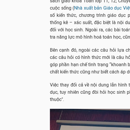
sách giáo khoa Toán lớp 11, 12; Chuyê
cuộc sống (
Nhà xuất bản Giáo dục Vi
số kiến thức, chương trình giáo dục
thống kê – xác suất, đặc biệt là nội d
đối với học sinh. Ngoài ra, các bài to
tra năng lực mô hình hoá toán học, cũn
Bên cạnh đó, ngoài các câu hỏi lựa 
các câu hỏi có hình thức mới là câu h
góp phần hạn chế tình trạng “khoanh b
chất kiến thức cũng như biết cách áp d
Việc thay đổi cả về nội dung lẫn hình 
dục, tuy nhiên cũng đòi hỏi học sinh p
thuộc".