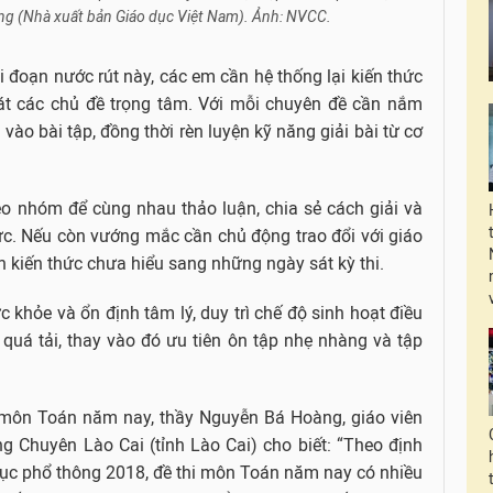
sống (Nhà xuất bản Giáo dục Việt Nam). Ảnh: NVCC.
 đoạn nước rút này, các em cần hệ thống lại kiến thức
át các chủ đề trọng tâm. Với mỗi chuyên đề cần nắm
vào bài tập, đồng thời rèn luyện kỹ năng giải bài từ cơ
eo nhóm để cùng nhau thảo luận, chia sẻ cách giải và
hức. Nếu còn vướng mắc cần chủ động trao đổi với giáo
ồn kiến thức chưa hiểu sang những ngày sát kỳ thi.
 khỏe và ổn định tâm lý, duy trì chế độ sinh hoạt điều
quá tải, thay vào đó ưu tiên ôn tập nhẹ nhàng và tập
môn Toán năm nay, thầy Nguyễn Bá Hoàng, giáo viên
 Chuyên Lào Cai (tỉnh Lào Cai) cho biết: “Theo định
dục phổ thông 2018, đề thi môn Toán năm nay có nhiều