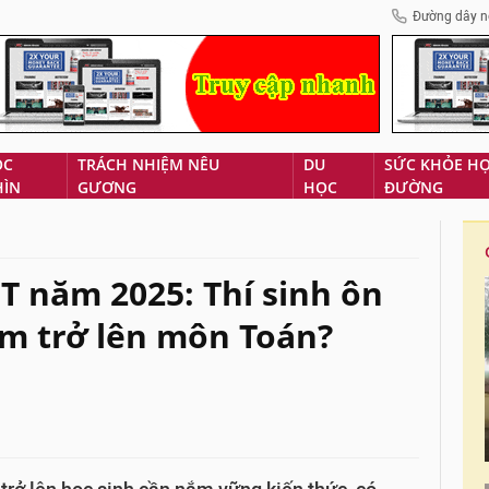
Đường dây n
ÓC
TRÁCH NHIỆM NÊU
DU
SỨC KHỎE H
HÌN
GƯƠNG
HỌC
ĐƯỜNG
T năm 2025: Thí sinh ôn
ểm trở lên môn Toán?