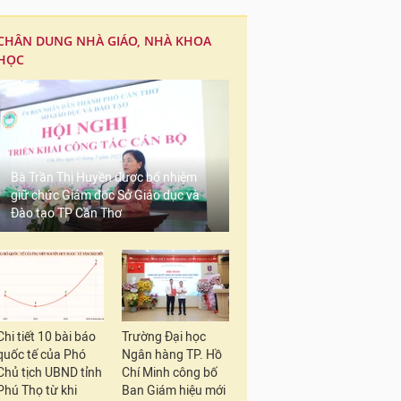
CHÂN DUNG NHÀ GIÁO, NHÀ KHOA
HỌC
Bà Trần Thị Huyền được bổ nhiệm
giữ chức Giám đốc Sở Giáo dục và
Đào tạo TP Cần Thơ
Chi tiết 10 bài báo
Trường Đại học
quốc tế của Phó
Ngân hàng TP. Hồ
Chủ tịch UBND tỉnh
Chí Minh công bố
Phú Thọ từ khi
Ban Giám hiệu mới