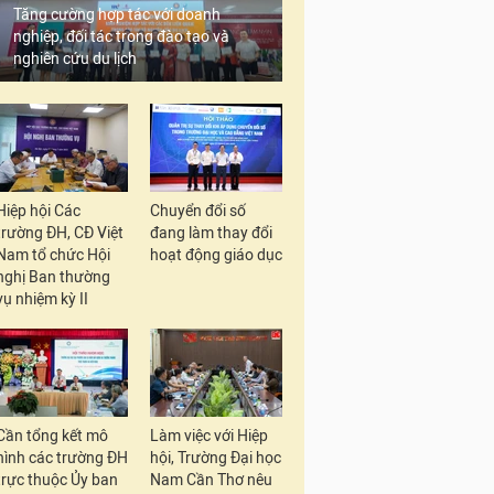
Tăng cường hợp tác với doanh
nghiệp, đối tác trong đào tạo và
nghiên cứu du lịch
Hiệp hội Các
Chuyển đổi số
trường ĐH, CĐ Việt
đang làm thay đổi
Nam tổ chức Hội
hoạt động giáo dục
nghị Ban thường
vụ nhiệm kỳ II
Cần tổng kết mô
Làm việc với Hiệp
hình các trường ĐH
hội, Trường Đại học
trực thuộc Ủy ban
Nam Cần Thơ nêu