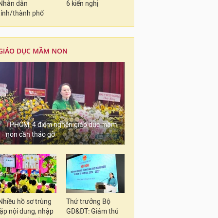
Nhân dân
6 kiến nghị
tỉnh/thành phố
GIÁO DỤC MẦM NON
TPHCM: 4 điểm nghẽn giáo dục mầm
non cần tháo gỡ
Nhiều hồ sơ trùng
Thứ trưởng Bộ
lặp nội dung, nhập
GD&ĐT: Giảm thủ