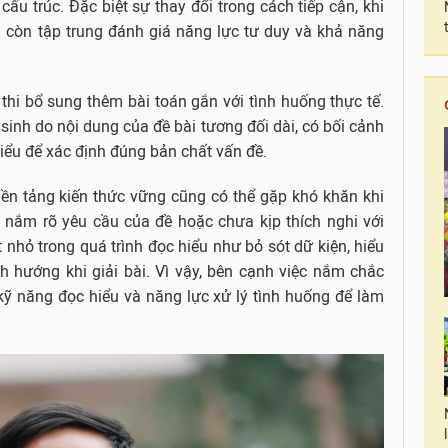
cấu trúc. Đặc biệt sự thay đổi trong cách tiếp cận, khi
à còn tập trung đánh giá năng lực tư duy và khả năng
thi bổ sung thêm bài toán gắn với tình huống thực tế.
sinh do nội dung của đề bài tương đối dài, có bối cảnh
iểu để xác định đúng bản chất vấn đề.
nền tảng kiến thức vững cũng có thể gặp khó khăn khi
 nắm rõ yêu cầu của đề hoặc chưa kịp thích nghi với
t nhỏ trong quá trình đọc hiểu như bỏ sót dữ kiện, hiểu
ch hướng khi giải bài. Vì vậy, bên cạnh việc nắm chắc
kỹ năng đọc hiểu và năng lực xử lý tình huống để làm