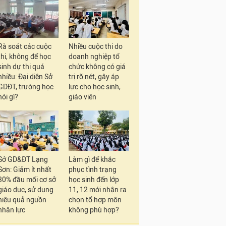
Rà soát các cuộc
Nhiều cuộc thi do
thi, không để học
doanh nghiệp tổ
sinh dự thi quá
chức không có giá
nhiều: Đại diện Sở
trị rõ nét, gây áp
GDĐT, trường học
lực cho học sinh,
nói gì?
giáo viên
Sở GD&ĐT Lạng
Làm gì để khắc
Sơn: Giảm ít nhất
phục tình trạng
30% đầu mối cơ sở
học sinh đến lớp
giáo dục, sử dụng
11, 12 mới nhận ra
hiệu quả nguồn
chọn tổ hợp môn
nhân lực
không phù hợp?