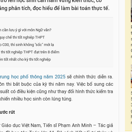
rở lên học sinh cần nắm vững kiến thức, có
ăng phân tích, đọc hiểu để làm bài toán thực tế.
nh cần lưu ý gì với môn Ngữ văn?
quy chế thi tốt nghiệp THPT
p C00, thí sinh không "sốc" mới lạ
 thi tốt nghiệp THPT đạt trên 8 điểm
n tốt nhất cho kỳ thi tốt nghiệp
p trung học phổ thông năm 2025
sẽ chính thức diễn ra.
n thi bắt buộc của kỳ thi năm nay. Việc bổ sung các
 suất có điều kiện cũng như thay đổi hình thức kiểm tra
hiến nhiều học sinh còn lúng túng.
ước rút
tử Giáo dục Việt Nam, Tiến sĩ Phạm Anh Minh – Tác giả