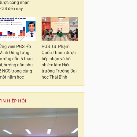
được công nhận
PGS đến nay
Ứng viên PGS Hồ
PGS.TS. Phạm
Minh Dũng từng
Quốc Thành được
hướng dẫn 5 thạc
tiếp nhận và bổ
sĩ, hướng dẫn phụ
nhiệm làm Hiệu
2 NCS trong cùng
trưởng Trường Đại
một năm học
học Thái Bình
TIN HIỆP HỘI