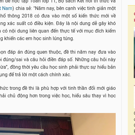
n đề học tập Toán lớp 11, Bộ sách Kết nối tri thức và
ệt Nam
) chia sẻ: "Năm nay, bên cạnh việc tinh giản một
 phổ thông 2018 có đưa vào một số kiến thức mới về
ung xác suất có điều kiện. Đây là nội dung dễ gây khó
án có nội dung liên quan đến thực tế với mục đích kiểm
g khiến các em học sinh lúng túng.
chọn đáp án đúng quen thuộc, đề thi năm nay đưa vào
ỏi đúng/sai và câu hỏi điền đáp số. Những câu hỏi này
ừa”, đồng thời yêu cầu học sinh phải thực sự hiểu bản
ụng để trả lời một cách chính xác.
thức trong đề thi là phù hợp với tinh thần đổi mới giáo
hải chủ động hơn trong việc học, hiểu sâu thay vì học