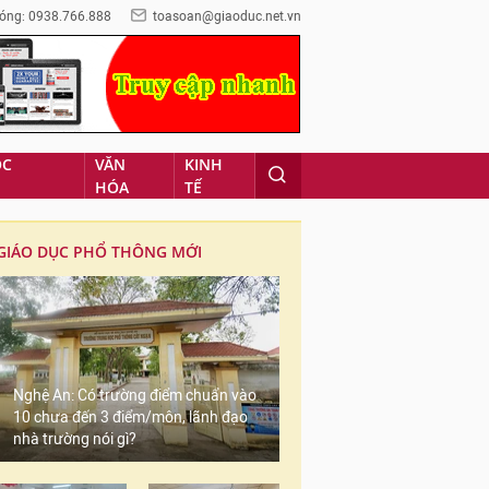
óng: 0938.766.888
toasoan@giaoduc.net.vn
ỌC
VĂN
KINH
HÓA
TẾ
GIÁO DỤC PHỔ THÔNG MỚI
Nghệ An: Có trường điểm chuẩn vào
10 chưa đến 3 điểm/môn, lãnh đạo
nhà trường nói gì?