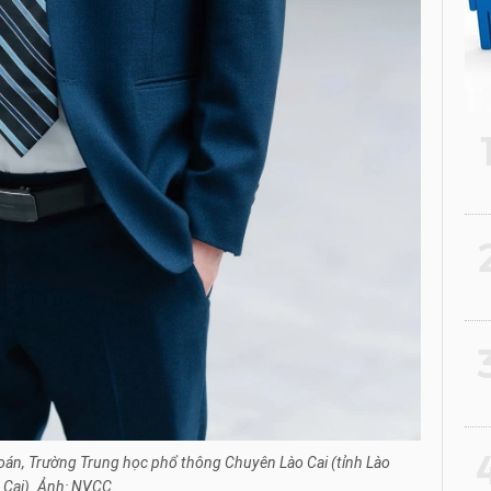
2
3
4
án, Trường Trung học phổ thông Chuyên Lào Cai (tỉnh Lào
Cai). Ảnh: NVCC.