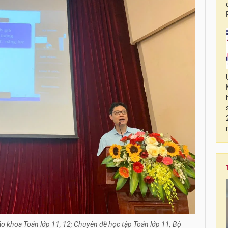
áo khoa Toán lớp 11, 12; Chuyên đề học tập Toán lớp 11, Bộ