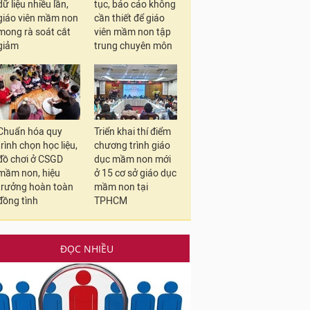
dữ liệu nhiều lần,
tục, báo cáo không
giáo viên mầm non
cần thiết để giáo
mong rà soát cắt
viên mầm non tập
giảm
trung chuyên môn
Chuẩn hóa quy
Triển khai thí điểm
trình chọn học liệu,
chương trình giáo
đồ chơi ở CSGD
dục mầm non mới
mầm non, hiệu
ở 15 cơ sở giáo dục
trưởng hoàn toàn
mầm non tại
đồng tình
TPHCM
ĐỌC NHIỀU