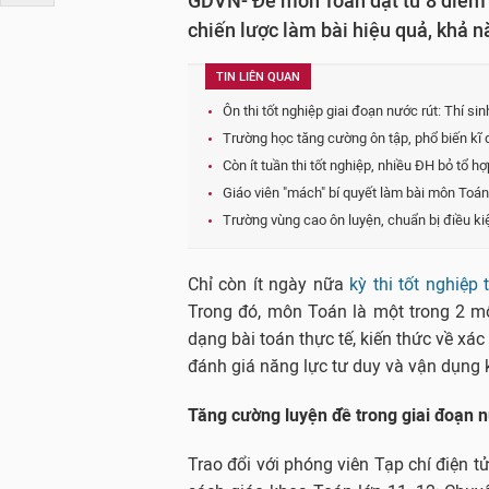
GDVN- Để môn Toán đạt từ 8 điểm t
chiến lược làm bài hiệu quả, khả n
TIN LIÊN QUAN
Ôn thi tốt nghiệp giai đoạn nước rút: Thí si
Trường học tăng cường ôn tập, phổ biến kĩ 
Còn ít tuần thi tốt nghiệp, nhiều ĐH bỏ tổ hợ
Giáo viên "mách" bí quyết làm bài môn Toán
Trường vùng cao ôn luyện, chuẩn bị điều kiệ
Chỉ còn ít ngày nữa
kỳ thi tốt nghiệ
Trong đó, môn Toán là một trong 2 mô
dạng bài toán thực tế, kiến thức về xác
đánh giá năng lực tư duy và vận dụng k
Tăng cường luyện đề trong giai đoạn n
Trao đổi với phóng viên Tạp chí điện 