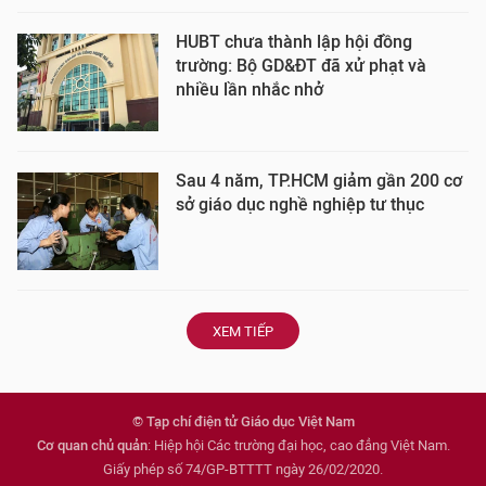
HUBT chưa thành lập hội đồng
trường: Bộ GD&ĐT đã xử phạt và
nhiều lần nhắc nhở
Sau 4 năm, TP.HCM giảm gần 200 cơ
sở giáo dục nghề nghiệp tư thục
XEM TIẾP
© Tạp chí điện tử Giáo dục Việt Nam
Cơ quan chủ quản
: Hiệp hội Các trường đại học, cao đẳng Việt Nam.
Giấy phép số 74/GP-BTTTT ngày 26/02/2020.