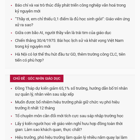
Báo chí và vai trò thúc đẩy phát triển công nghiệp văn hoá trong
kỷ nguyên mới
"Thầy ơi, em chỉ thiếu 0,1 điểm là đủ học sinh giỏi!": Giáo viên ứng
xử ra sao?
Giữa cơn bão AI, người thầy vẫn là trái tim của giáo dục
Chiến thắng 30/4/1975: Bài học lịch sử và khát vọng Việt Nam
trong kỷ nguyên mới
Hà Nội có lợi thế thu hút đầu tư GD, thêm trường công CLC, tiên
tiến có phù hợp?
CHỦ ĐỀ : GÓC NHÌN GIÁO DỤC
Đồng Tháp dự kiến giảm 65,1% số trường, hướng dẫn bố trí nhân
sự quản lý, nhân viên sau sắp xếp
Muốn được bổ nhiệm hiệu trưởng phải giữ chức vụ phó hiệu
trưởng ít nhất 12 tháng
Tổ chuyên môn cần đổi mới tích cực sau sáp nhập trường học
Lấy ý kiến người học về giáo viên nghỉ hưu hợp đồng toàn thời
gian: Làm sao khách quan, thực chất?
Hiệu trưởng, phó hiệu trưởng làm quản lý nhiều năm quay lại làm