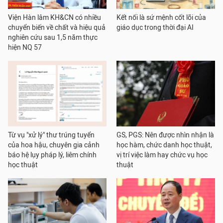
Viện Hàn lâm KH&CN có nhiều
Kết nối là sứ mệnh cốt lõi của
chuyển biến về chất và hiệu quả
giáo dục trong thời đại AI
nghiên cứu sau 1,5 năm thực
hiện NQ 57
Từ vụ "xử lý" thư trúng tuyển
GS, PGS: Nên được nhìn nhận là
của hoa hậu, chuyên gia cảnh
học hàm, chức danh học thuật,
báo hệ lụy pháp lý, liêm chính
vị trí việc làm hay chức vụ học
học thuật
thuật