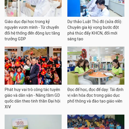
Giáo dục đại học trong kỷ
Dự thảo Luật Thủ đô (sửa đổi):
nguyên vươn mình - Từ chuyển
Chuyên gia kỳ vọng bước đột
đổi hệ thống đến động lực tăng
phá thúc đẩy KHCN, đổi mới
trưởng GDP
sáng tạo
Phát huy vai trò công tác tuyên
Đọc để học, đọc để dạy: Tái định
giáo và dân vận - Nâng tầm GD
vị văn hóa đọc trong giáo dục
quốc dân theo tinh thần Đại hội
phổ thông và đào tạo giáo viên
XIV