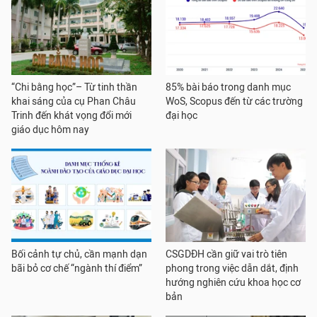
“Chi bằng học”– Từ tinh thần
85% bài báo trong danh mục
khai sáng của cụ Phan Châu
WoS, Scopus đến từ các trường
Trinh đến khát vọng đổi mới
đại học
giáo dục hôm nay
Bối cảnh tự chủ, cần mạnh dạn
CSGDĐH cần giữ vai trò tiên
bãi bỏ cơ chế “ngành thí điểm”
phong trong việc dẫn dắt, định
hướng nghiên cứu khoa học cơ
bản