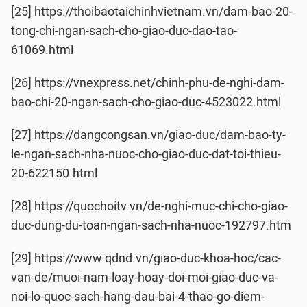
[25] https://thoibaotaichinhvietnam.vn/dam-bao-20-
tong-chi-ngan-sach-cho-giao-duc-dao-tao-
61069.html
[26] https://vnexpress.net/chinh-phu-de-nghi-dam-
bao-chi-20-ngan-sach-cho-giao-duc-4523022.html
[27] https://dangcongsan.vn/giao-duc/dam-bao-ty-
le-ngan-sach-nha-nuoc-cho-giao-duc-dat-toi-thieu-
20-622150.html
[28] https://quochoitv.vn/de-nghi-muc-chi-cho-giao-
duc-dung-du-toan-ngan-sach-nha-nuoc-192797.htm
[29] https://www.qdnd.vn/giao-duc-khoa-hoc/cac-
van-de/muoi-nam-loay-hoay-doi-moi-giao-duc-va-
noi-lo-quoc-sach-hang-dau-bai-4-thao-go-diem-