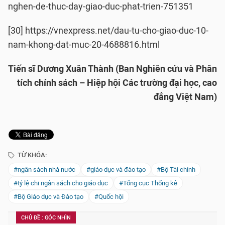
nghen-de-thuc-day-giao-duc-phat-trien-751351
[30] https://vnexpress.net/dau-tu-cho-giao-duc-10-
nam-khong-dat-muc-20-4688816.html
Tiến sĩ Dương Xuân Thành (Ban Nghiên cứu và Phân
tích chính sách – Hiệp hội Các trường đại học, cao
đẳng Việt Nam)
TỪ KHÓA:
#ngân sách nhà nước
#giáo dục và đào tạo
#Bộ Tài chính
#tỷ lệ chi ngân sách cho giáo dục
#Tổng cục Thống kê
#Bộ Giáo dục và Đào tạo
#Quốc hội
CHỦ ĐỀ : GÓC NHÌN