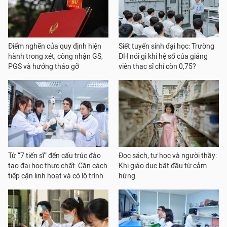
Điểm nghẽn của quy định hiện
Siết tuyển sinh đại học: Trường
hành trong xét, công nhận GS,
ĐH nói gì khi hệ số của giảng
PGS và hướng tháo gỡ
viên thạc sĩ chỉ còn 0,75?
Từ “7 tiến sĩ” đến cấu trúc đào
Đọc sách, tự học và người thầy:
tạo đại học thực chất: Cần cách
Khi giáo dục bắt đầu từ cảm
tiếp cận linh hoạt và có lộ trình
hứng