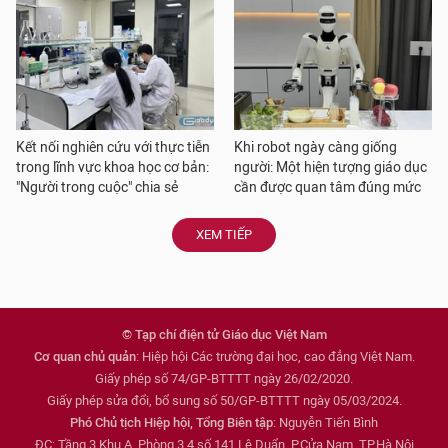
Kết nối nghiên cứu với thực tiễn
Khi robot ngày càng giống
trong lĩnh vực khoa học cơ bản:
người: Một hiện tượng giáo dục
"Người trong cuộc" chia sẻ
cần được quan tâm đúng mức
XEM TIẾP
© Tạp chí điện tử Giáo dục Việt Nam
Cơ quan chủ quản
: Hiệp hội Các trường đại học, cao đẳng Việt Nam.
Giấy phép số 74/GP-BTTTT ngày 26/02/2020.
Giấy phép sửa đổi, bổ sung số 50/GP-BTTTT ngày 05/03/2024.
Phó Chủ tịch Hiệp hội, Tổng Biên tập
: Nguyễn Tiến Bình
ĐC: Tầng 3 Khu A, Phòng 3,4 số 141 Lê Duẩn, P.Cửa Nam, TP.Hà Nội