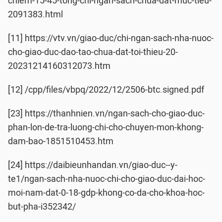
chiem-15-45-tong-chi-ngan-sach-chua-dat-muc-tieu-
2091383.html
[11] https://vtv.vn/giao-duc/chi-ngan-sach-nha-nuoc-
cho-giao-duc-dao-tao-chua-dat-toi-thieu-20-
20231214160312073.htm
[12] /cpp/files/vbpq/2022/12/2506-btc.signed.pdf
[23] https://thanhnien.vn/ngan-sach-cho-giao-duc-
phan-lon-de-tra-luong-chi-cho-chuyen-mon-khong-
dam-bao-1851510453.htm
[24] https://daibieunhandan.vn/giao-duc--y-
te1/ngan-sach-nha-nuoc-chi-cho-giao-duc-dai-hoc-
moi-nam-dat-0-18-gdp-khong-co-da-cho-khoa-hoc-
but-pha-i352342/