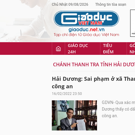
Chủ Nhật 09/08/2026
Thông tin tòa soạn
GIÁO DỤC
TIÊU
G
24H
ĐIỂM
N
CHÁNH THANH TRA TỈNH HẢI DƯ
Hải Dương: Sai phạm ở xã Than
công an
16/02/2022 23:50
GDVN- Qua xác min
Dương thấy có dấu
công an.