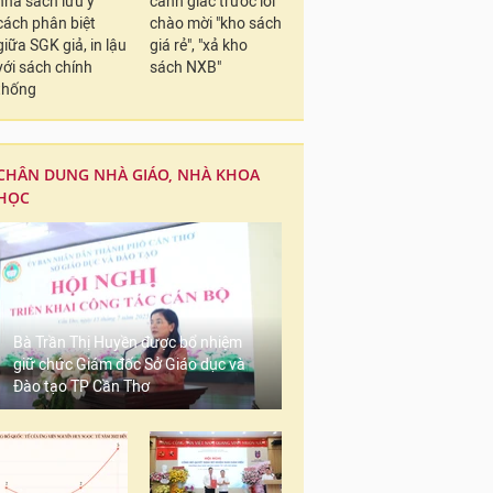
nhà sách lưu ý
cảnh giác trước lời
cách phân biệt
chào mời "kho sách
giữa SGK giả, in lậu
giá rẻ", "xả kho
với sách chính
sách NXB"
thống
CHÂN DUNG NHÀ GIÁO, NHÀ KHOA
HỌC
Bà Trần Thị Huyền được bổ nhiệm
giữ chức Giám đốc Sở Giáo dục và
Đào tạo TP Cần Thơ