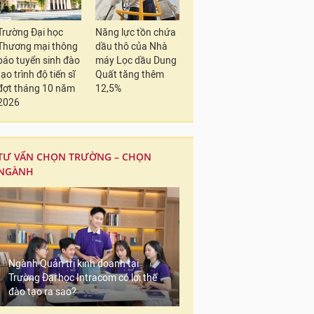
Trường Đại học
Năng lực tồn chứa
Thương mại thông
dầu thô của Nhà
báo tuyển sinh đào
máy Lọc dầu Dung
tạo trình độ tiến sĩ
Quất tăng thêm
đợt tháng 10 năm
12,5%
2026
TƯ VẤN CHỌN TRƯỜNG – CHỌN
NGÀNH
Ngành Quản trị kinh doanh tại
Trường Đại học Intracom có lợi thế
đào tạo ra sao?