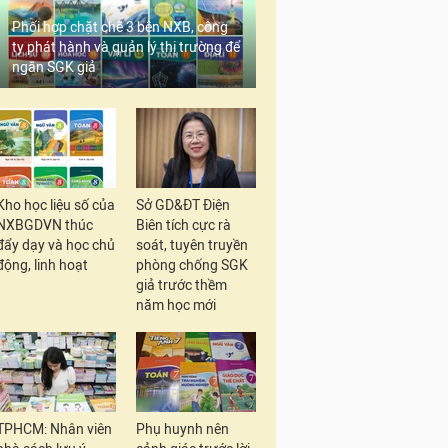
Phối hợp chặt chẽ 3 bên NXB, công
ty phát hành và quản lý thị trường để
ngăn SGK giả
Kho học liệu số của
Sở GD&ĐT Điện
NXBGDVN thúc
Biên tích cực rà
đẩy dạy và học chủ
soát, tuyên truyền
động, linh hoạt
phòng chống SGK
giả trước thềm
năm học mới
TPHCM: Nhân viên
Phụ huynh nên