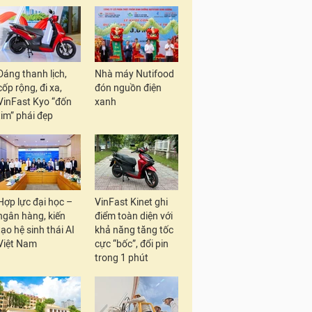
Dáng thanh lịch,
Nhà máy Nutifood
cốp rộng, đi xa,
đón nguồn điện
VinFast Kyo “đốn
xanh
tim” phái đẹp
Hợp lực đại học –
VinFast Kinet ghi
ngân hàng, kiến
điểm toàn diện với
tạo hệ sinh thái AI
khả năng tăng tốc
Việt Nam
cực “bốc”, đổi pin
trong 1 phút