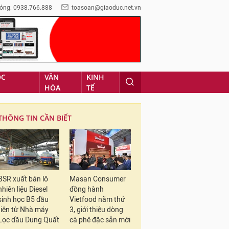
óng: 0938.766.888
toasoan@giaoduc.net.vn
ỌC
VĂN
KINH
HÓA
TẾ
THÔNG TIN CẦN BIẾT
BSR xuất bán lô
Masan Consumer
nhiên liệu Diesel
đồng hành
sinh học B5 đầu
Vietfood năm thứ
tiên từ Nhà máy
3, giới thiệu dòng
Lọc dầu Dung Quất
cà phê đặc sản mới