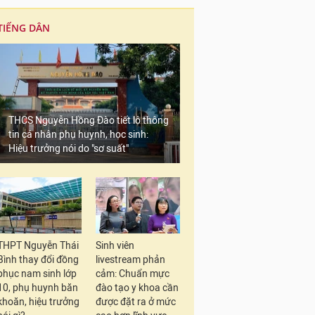
TIẾNG DÂN
THCS Nguyễn Hồng Đào tiết lộ thông
tin cá nhân phụ huynh, học sinh:
Hiệu trưởng nói do "sơ suất"
THPT Nguyễn Thái
Sinh viên
Bình thay đổi đồng
livestream phản
phục nam sinh lớp
cảm: Chuẩn mực
10, phụ huynh băn
đào tạo y khoa cần
khoăn, hiệu trưởng
được đặt ra ở mức