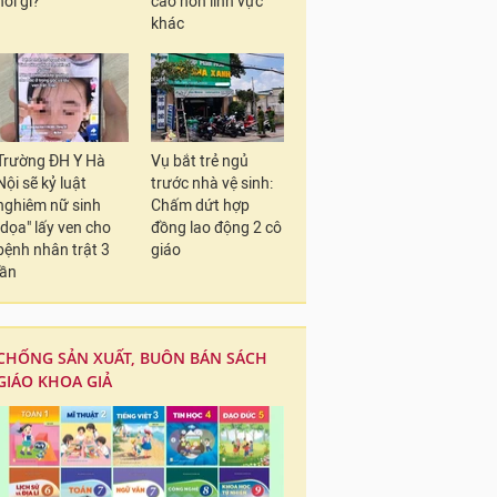
nói gì?
cao hơn lĩnh vực
khác
Trường ĐH Y Hà
Vụ bắt trẻ ngủ
Nội sẽ kỷ luật
trước nhà vệ sinh:
nghiêm nữ sinh
Chấm dứt hợp
"dọa" lấy ven cho
đồng lao động 2 cô
bệnh nhân trật 3
giáo
lần
CHỐNG SẢN XUẤT, BUÔN BÁN SÁCH
GIÁO KHOA GIẢ