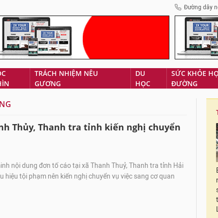
Đường dây n
ÓC
TRÁCH NHIỆM NÊU
DU
SỨC KHỎE H
HÌN
GƯƠNG
HỌC
ĐƯỜNG
ƠNG
h Thủy, Thanh tra tỉnh kiến nghị chuyển
h nội dung đơn tố cáo tại xã Thanh Thuỷ, Thanh tra tỉnh Hải
 hiệu tội phạm nên kiến nghị chuyển vụ việc sang cơ quan