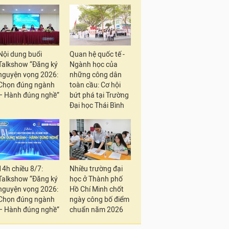
Nội dung buổi
Quan hệ quốc tế -
Talkshow “Đăng ký
Ngành học của
nguyện vọng 2026:
những công dân
Chọn đúng ngành
toàn cầu: Cơ hội
– Hành đúng nghề”
bứt phá tại Trường
Đại học Thái Bình
14h chiều 8/7:
Nhiều trường đại
Talkshow “Đăng ký
học ở Thành phố
nguyện vọng 2026:
Hồ Chí Minh chốt
Chọn đúng ngành
ngày công bố điểm
– Hành đúng nghề”
chuẩn năm 2026