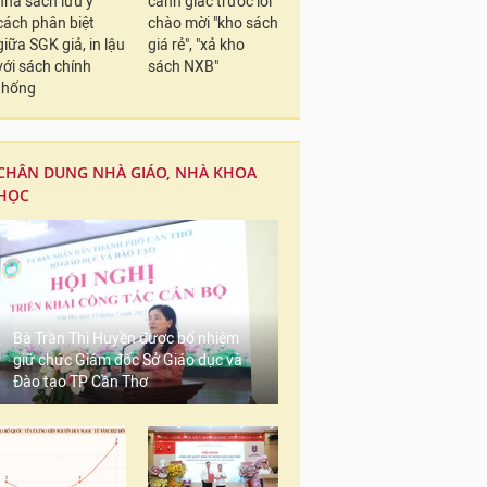
nhà sách lưu ý
cảnh giác trước lời
cách phân biệt
chào mời "kho sách
giữa SGK giả, in lậu
giá rẻ", "xả kho
với sách chính
sách NXB"
thống
CHÂN DUNG NHÀ GIÁO, NHÀ KHOA
HỌC
Bà Trần Thị Huyền được bổ nhiệm
giữ chức Giám đốc Sở Giáo dục và
Đào tạo TP Cần Thơ