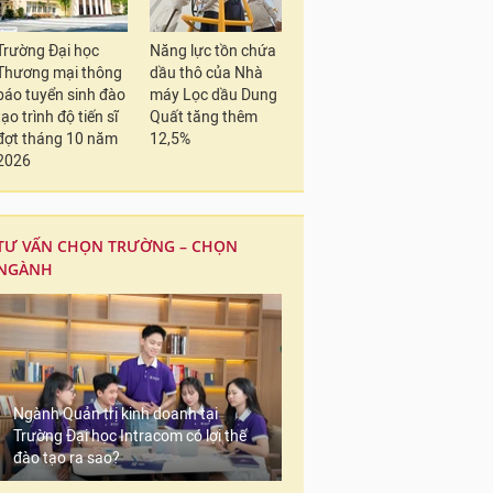
Trường Đại học
Năng lực tồn chứa
Thương mại thông
dầu thô của Nhà
báo tuyển sinh đào
máy Lọc dầu Dung
tạo trình độ tiến sĩ
Quất tăng thêm
đợt tháng 10 năm
12,5%
2026
TƯ VẤN CHỌN TRƯỜNG – CHỌN
NGÀNH
Ngành Quản trị kinh doanh tại
Trường Đại học Intracom có lợi thế
đào tạo ra sao?