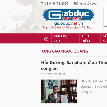
Thứ Bảy 08/08/2026
Thông tin tòa soạn
GIÁO DỤC
TIÊU
G
24H
ĐIỂM
N
ÔNG CAO NGỌC QUANG
Hải Dương: Sai phạm ở xã Than
công an
16/02/2022 23:50
GDVN- Qua xác min
Dương thấy có dấu
công an.