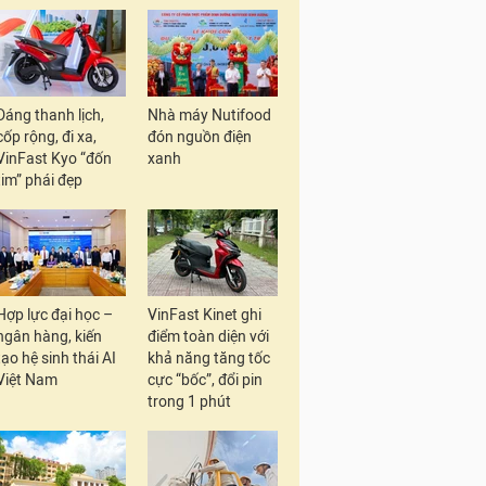
Dáng thanh lịch,
Nhà máy Nutifood
cốp rộng, đi xa,
đón nguồn điện
VinFast Kyo “đốn
xanh
tim” phái đẹp
Hợp lực đại học –
VinFast Kinet ghi
ngân hàng, kiến
điểm toàn diện với
tạo hệ sinh thái AI
khả năng tăng tốc
Việt Nam
cực “bốc”, đổi pin
trong 1 phút