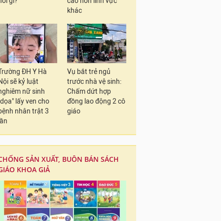
nói gì?
cao hơn lĩnh vực
khác
Trường ĐH Y Hà
Vụ bắt trẻ ngủ
Nội sẽ kỷ luật
trước nhà vệ sinh:
nghiêm nữ sinh
Chấm dứt hợp
"dọa" lấy ven cho
đồng lao động 2 cô
bệnh nhân trật 3
giáo
lần
CHỐNG SẢN XUẤT, BUÔN BÁN SÁCH
GIÁO KHOA GIẢ