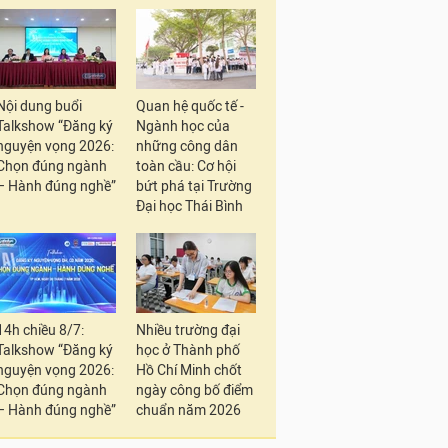
Nội dung buổi
Quan hệ quốc tế -
Talkshow “Đăng ký
Ngành học của
nguyện vọng 2026:
những công dân
Chọn đúng ngành
toàn cầu: Cơ hội
– Hành đúng nghề”
bứt phá tại Trường
Đại học Thái Bình
14h chiều 8/7:
Nhiều trường đại
Talkshow “Đăng ký
học ở Thành phố
nguyện vọng 2026:
Hồ Chí Minh chốt
Chọn đúng ngành
ngày công bố điểm
– Hành đúng nghề”
chuẩn năm 2026