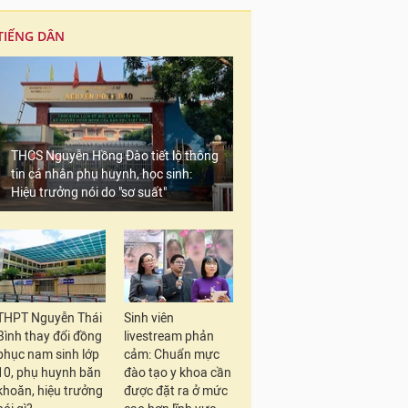
TIẾNG DÂN
THCS Nguyễn Hồng Đào tiết lộ thông
tin cá nhân phụ huynh, học sinh:
Hiệu trưởng nói do "sơ suất"
THPT Nguyễn Thái
Sinh viên
Bình thay đổi đồng
livestream phản
phục nam sinh lớp
cảm: Chuẩn mực
10, phụ huynh băn
đào tạo y khoa cần
khoăn, hiệu trưởng
được đặt ra ở mức