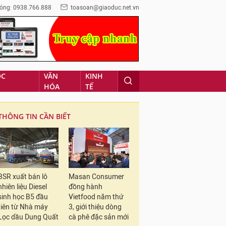
óng: 0938.766.888
toasoan@giaoduc.net.vn
ỌC
VĂN
KINH
HÓA
TẾ
THÔNG TIN CẦN BIẾT
BSR xuất bán lô
Masan Consumer
nhiên liệu Diesel
đồng hành
sinh học B5 đầu
Vietfood năm thứ
tiên từ Nhà máy
3, giới thiệu dòng
Lọc dầu Dung Quất
cà phê đặc sản mới