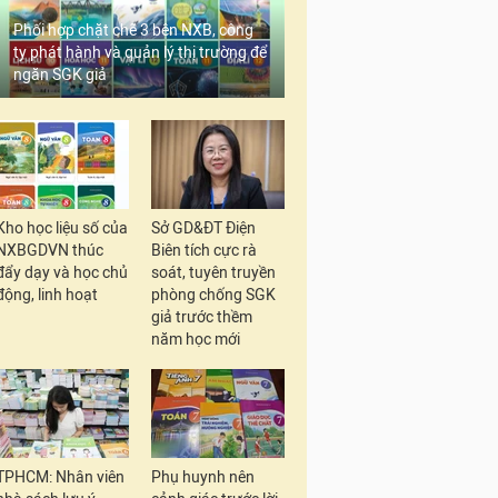
Phối hợp chặt chẽ 3 bên NXB, công
ty phát hành và quản lý thị trường để
ngăn SGK giả
Kho học liệu số của
Sở GD&ĐT Điện
NXBGDVN thúc
Biên tích cực rà
đẩy dạy và học chủ
soát, tuyên truyền
động, linh hoạt
phòng chống SGK
giả trước thềm
năm học mới
TPHCM: Nhân viên
Phụ huynh nên