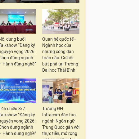
Nội dung buổi
Quan hệ quốc tế -
Talkshow “Đăng ký
Ngành học của
nguyện vọng 2026:
những công dân
Chọn đúng ngành
toàn cầu: Cơ hội
– Hành đúng nghề”
bứt phá tại Trường
Đại học Thái Bình
14h chiều 8/7:
Trường ĐH
Talkshow “Đăng ký
Intracom đào tạo
nguyện vọng 2026:
ngành Ngôn ngữ
Chọn đúng ngành
Trung Quốc gắn với
– Hành đúng nghề”
thực tiễn, mở rộng