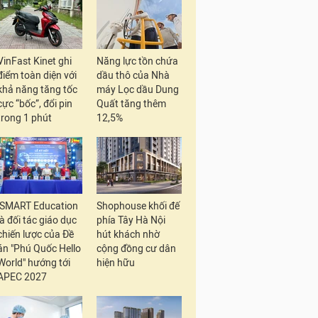
VinFast Kinet ghi
Năng lực tồn chứa
điểm toàn diện với
dầu thô của Nhà
khả năng tăng tốc
máy Lọc dầu Dung
cực “bốc”, đổi pin
Quất tăng thêm
trong 1 phút
12,5%
iSMART Education
Shophouse khối đế
là đối tác giáo dục
phía Tây Hà Nội
chiến lược của Đề
hút khách nhờ
án "Phú Quốc Hello
cộng đồng cư dân
World" hướng tới
hiện hữu
APEC 2027