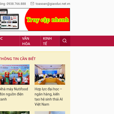
óng: 0938.766.888
toasoan@giaoduc.net.vn
ỌC
VĂN
KINH
HÓA
TẾ
THÔNG TIN CẦN BIẾT
Nhà máy Nutifood
Hợp lực đại học –
đón nguồn điện
ngân hàng, kiến
xanh
tạo hệ sinh thái AI
Việt Nam