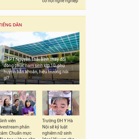
cơ hội nghề nghiệp
TIẾNG DÂN
THPT Nguyễn Thái Bình thay đổi
đồng phục nam sinh lớp 10, phụ
huynh băn khoăn, hiệu trưởng nói
gì?
Sinh viên
Trường ĐH Y Hà
livestream phản
Nội sẽ kỷ luật
cảm: Chuẩn mực
nghiêm nữ sinh