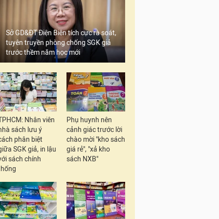
Sở GD&ĐT Điện Biên tích cực rà soát,
tuyên truyền phòng chống SGK giả
trước thềm năm học mới
TPHCM: Nhân viên
Phụ huynh nên
nhà sách lưu ý
cảnh giác trước lời
cách phân biệt
chào mời "kho sách
giữa SGK giả, in lậu
giá rẻ", "xả kho
với sách chính
sách NXB"
thống