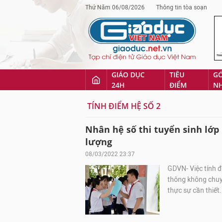
Thứ Năm 06/08/2026
Thông tin tòa soạn
GIÁO DỤC
TIÊU
G
24H
ĐIỂM
N
TÍNH ĐIỂM HỆ SỐ 2
Nhân hệ số thi tuyển sinh lớp
lượng
08/03/2022 23:37
GDVN- Việc tính 
thông không chuy
thực sự cần thiết.