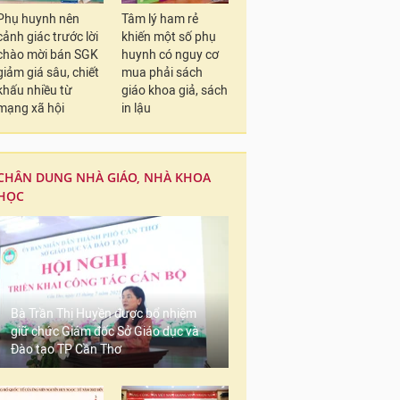
Phụ huynh nên
Tâm lý ham rẻ
cảnh giác trước lời
khiến một số phụ
chào mời bán SGK
huynh có nguy cơ
giảm giá sâu, chiết
mua phải sách
khấu nhiều từ
giáo khoa giả, sách
mạng xã hội
in lậu
CHÂN DUNG NHÀ GIÁO, NHÀ KHOA
HỌC
Bà Trần Thị Huyền được bổ nhiệm
giữ chức Giám đốc Sở Giáo dục và
Đào tạo TP Cần Thơ