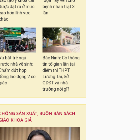
đào tạo y khoa cần
"dọa" lấy ven cho
được đặt ra ở mức
bệnh nhân trật 3
cao hơn lĩnh vực
lần
khác
Vụ bắt trẻ ngủ
Bắc Ninh: Có thông
trước nhà vệ sinh:
tin tố gian lận tại
Chấm dứt hợp
điểm thi THPT
đồng lao động 2 cô
Lương Tài, Sở
giáo
GDĐT và nhà
trường nói gì?
CHỐNG SẢN XUẤT, BUÔN BÁN SÁCH
GIÁO KHOA GIẢ