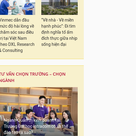
Vinmec dẫn đầu
“Về nhà - Về miền
mức độ hài lòng về
hạnh phúc”: Đi tìm
chăm sóc sau điều
định nghĩa tổ ấm
trị tại Việt Nam
đích thực giữa nhịp
theo DXL Research
sống hiện đại
& Consulting
TƯ VẤN CHỌN TRƯỜNG – CHỌN
NGÀNH
Ngành Quản trị kinh doanh tại
Trường Đại học Intracom có lợi thế
đào tạo ra sao?