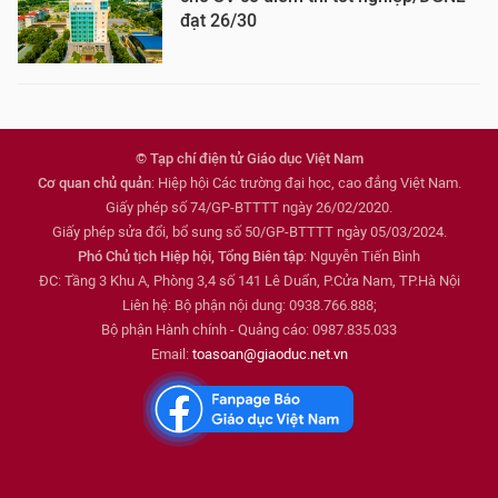
đạt 26/30
© Tạp chí điện tử Giáo dục Việt Nam
Cơ quan chủ quản
: Hiệp hội Các trường đại học, cao đẳng Việt Nam.
Giấy phép số 74/GP-BTTTT ngày 26/02/2020.
Giấy phép sửa đổi, bổ sung số 50/GP-BTTTT ngày 05/03/2024.
Phó Chủ tịch Hiệp hội, Tổng Biên tập
: Nguyễn Tiến Bình
ĐC: Tầng 3 Khu A, Phòng 3,4 số 141 Lê Duẩn, P.Cửa Nam, TP.Hà Nội
Liên hệ: Bộ phận nội dung: 0938.766.888;
Bộ phận Hành chính - Quảng cáo: 0987.835.033
Email:
toasoan@giaoduc.net.vn