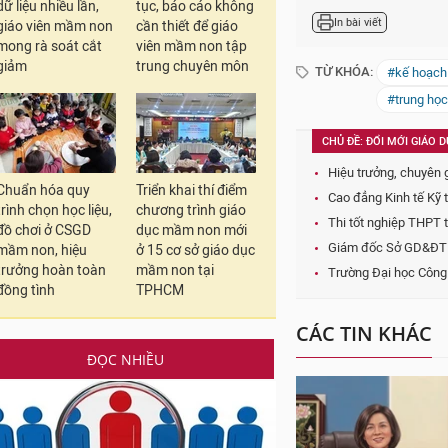
dữ liệu nhiều lần,
tục, báo cáo không
Giám đốc Sở GD&ĐT K
giáo viên mầm non
cần thiết để giáo
Trường Đại học Công 
mong rà soát cắt
viên mầm non tập
giảm
trung chuyên môn
CÁC TIN KHÁC
Chuẩn hóa quy
Triển khai thí điểm
trình chọn học liệu,
chương trình giáo
đồ chơi ở CSGD
dục mầm non mới
mầm non, hiệu
ở 15 cơ sở giáo dục
trưởng hoàn toàn
mầm non tại
đồng tình
TPHCM
Muốn được bổ nhiệm hiệ
phải giữ chức vụ phó hi
ít nhất 12 tháng
ĐỌC NHIỀU