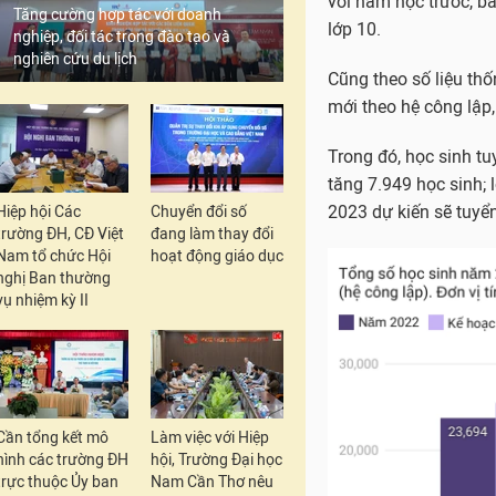
Tăng cường hợp tác với doanh
nghiệp, đối tác trong đào tạo và
nghiên cứu du lịch
Hiệp hội Các
Chuyển đổi số
trường ĐH, CĐ Việt
đang làm thay đổi
Nam tổ chức Hội
hoạt động giáo dục
nghị Ban thường
vụ nhiệm kỳ II
Cần tổng kết mô
Làm việc với Hiệp
hình các trường ĐH
hội, Trường Đại học
Hiện nay, toàn tỉnh 
trực thuộc Ủy ban
Nam Cần Thơ nêu