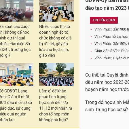
GDVN-Uỷ ban nhân d
đào tạo năm 2023 t
TIN LIÊN QUAN
Rà soát các cuộc
Nhiều cuộc thi do
Vĩnh Phúc: Gần 900 t
thi, không để học
doanh nghiệp tổ
Vĩnh Phúc hỗ trợ học
sinh dự thi quá
chức không có giá
nhiều: Đại diện Sở
trị rõ nét, gây áp
Vĩnh Phúc: Gần 50% H
GDĐT, trường học
lực cho học sinh,
Giáo viên ở Vĩnh Phúc
nói gì?
giáo viên
Vĩnh Phúc: Tuyển dụn
Cụ thể, tại Quyết đị
đầu năm học 2023-202
hoạch năm học trước
Sở GD&ĐT Lạng
Làm gì để khắc
Sơn: Giảm ít nhất
phục tình trạng
Trong đó học sinh Mẫu
30% đầu mối cơ sở
học sinh đến lớp
giáo dục, sử dụng
11, 12 mới nhận ra
sinh Trung học cơ sở 
hiệu quả nguồn
chọn tổ hợp môn
nhân lực
không phù hợp?