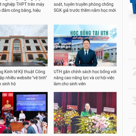
tốt nghiệp THPT trên máy
soát, tuyên truyền phòng chống
o đảm công bằng, hiệu
SGK giả trước thềm năm học mới
2
g Kinh tế Kỹ thuật Công
UTH gắn chính sách học bổng với
ập nhiều website "vệ tinh"
nâng cao năng lực và cơ hội việc
n sinh hộ
làm cho sinh viên
3
4