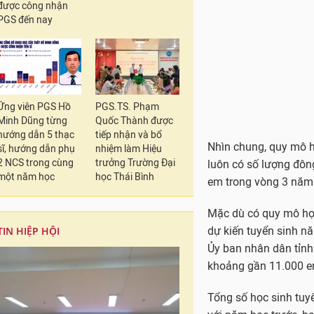
luôn có số lượng đông
được công nhận
em trong vòng 3 năm t
PGS đến nay
Mặc dù có quy mô học 
dự kiến tuyển sinh 
Ủy ban nhân dân tỉnh
khoảng gần 11.000 e
Ứng viên PGS Hồ
PGS.TS. Phạm
Minh Dũng từng
Quốc Thành được
Tổng số học sinh tuy
hướng dẫn 5 thạc
tiếp nhận và bổ
sĩ, hướng dẫn phụ
nhiệm làm Hiệu
với năm học trước, ba
2 NCS trong cùng
trưởng Trường Đại
lớp 10.
một năm học
học Thái Bình
Cũng theo số liệu th
mới theo hệ công lập,
TIN HIỆP HỘI
Trong đó, học sinh tu
tăng 7.949 học sinh; 
2023 dự kiến sẽ tuyể