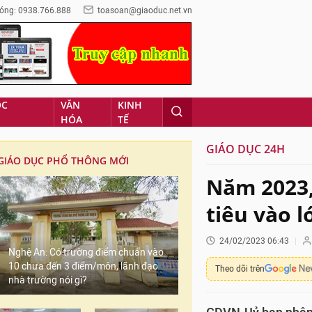
óng: 0938.766.888
toasoan@giaoduc.net.vn
ỌC
VĂN
KINH
HÓA
TẾ
GIÁO DỤC 24H
GIÁO DỤC PHỔ THÔNG MỚI
Năm 2023,
tiêu vào l
24/02/2023 06:43
Nghệ An: Có trường điểm chuẩn vào
10 chưa đến 3 điểm/môn, lãnh đạo
Theo dõi trên
nhà trường nói gì?