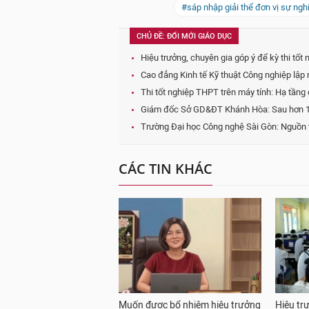
#sáp nhập giải thể đơn vị sự ngh
CHỦ ĐỀ: ĐỔI MỚI GIÁO DỤC
Hiệu trưởng, chuyên gia góp ý để kỳ thi tố
Cao đẳng Kinh tế Kỹ thuật Công nghiệp lập n
Thi tốt nghiệp THPT trên máy tính: Hạ tầng 
Giám đốc Sở GD&ĐT Khánh Hòa: Sau hơn 1 n
Trường Đại học Công nghệ Sài Gòn: Nguồn 
CÁC TIN KHÁC
Muốn được bổ nhiệm hiệu trưởng
Hiệu tr