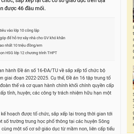
chức, sắp xếp lại các cơ sở giáo dục trên địa
ọn được 46 đầu mối.
iêu vào lớp 10 công lập
góp để hỗ trợ xây nhà cho GV khó khăn
cao nhất 10 triệu đồng/em
chọn HSG lớp 12 chương trình THPT
an hành Đề án số 16-ĐA/TU về sắp xếp tổ chức bộ
 giai đoạn 2022-2025. Cụ thể, Đề án 16 tập trung tổ
 đoàn thể và cơ quan hành chính khối chính quyền cấp
 cấp tỉnh, huyện; các công ty trách nhiệm hữu hạn một
kế hoạch được tổ chức, sắp xếp lại trong thời gian tới
t số trường trung học phổ thông tại các huyện Sông
 cùng một số cơ sở giáo dục từ mầm non, liên cấp tiểu