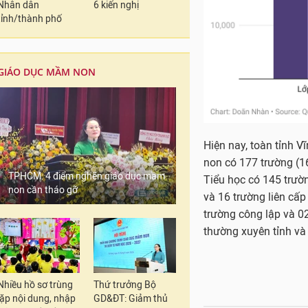
non có 177 trường (1
Nhân dân
6 kiến nghị
tỉnh/thành phố
Tiểu học có 145 trườn
và 16 trường liên cấp
trường công lập và 0
thường xuyên tỉnh và
GIÁO DỤC MẦM NON
In bài viết
TPHCM: 4 điểm nghẽn giáo dục mầm
non cần tháo gỡ
TỪ KHÓA:
#kế hoạch 
#trung học
CHỦ ĐỀ: ĐỔI MỚI GIÁO 
Hiệu trưởng, chuyên 
Cao đẳng Kinh tế Kỹ t
Nhiều hồ sơ trùng
Thứ trưởng Bộ
lặp nội dung, nhập
GD&ĐT: Giảm thủ
Thi tốt nghiệp THPT t