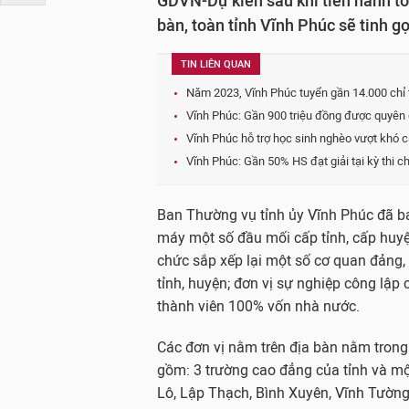
GDVN-Dự kiến sau khi tiến hành tổ 
bàn, toàn tỉnh Vĩnh Phúc sẽ tinh g
TIN LIÊN QUAN
Năm 2023, Vĩnh Phúc tuyển gần 14.000 chỉ t
Vĩnh Phúc: Gần 900 triệu đồng được quyên 
Vĩnh Phúc hỗ trợ học sinh nghèo vượt khó 
Vĩnh Phúc: Gần 50% HS đạt giải tại kỳ thi 
Ban Thường vụ tỉnh ủy Vĩnh Phúc đã b
máy một số đầu mối cấp tỉnh, cấp huyện
chức sắp xếp lại một số cơ quan đảng,
tỉnh, huyện; đơn vị sự nghiệp công lập
thành viên 100% vốn nhà nước.
Các đơn vị nằm trên địa bàn nằm trong 
gồm: 3 trường cao đẳng của tỉnh và mộ
Lô, Lập Thạch, Bình Xuyên, Vĩnh Tường