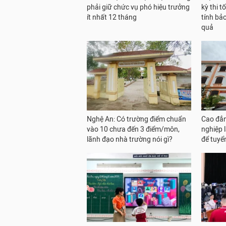
phải giữ chức vụ phó hiệu trưởng
kỳ thi 
ít nhất 12 tháng
tính bả
quả
Nghệ An: Có trường điểm chuẩn
Cao đẳn
vào 10 chưa đến 3 điểm/môn,
nghiệp l
lãnh đạo nhà trường nói gì?
để tuyể