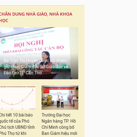
CHÂN DUNG NHÀ GIÁO, NHÀ KHOA
HỌC
Bà Trần Thị Huyền được bổ nhiệm
giữ chức Giám đốc Sở Giáo dục và
Đào tạo TP Cần Thơ
Chi tiết 10 bài báo
Trường Đại học
quốc tế của Phó
Ngân hàng TP. Hồ
Chủ tịch UBND tỉnh
Chí Minh công bố
Nhìn chung, quy mô h
Phú Thọ từ khi
Ban Giám hiệu mới