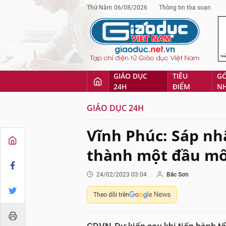
Thứ Năm 06/08/2026
Thông tin tòa soạn
GIÁO DỤC
TIÊU
G
24H
ĐIỂM
N
GIÁO DỤC 24H
Vĩnh Phúc: Sáp nh
thành một đầu mối
24/02/2023 03:04
Bắc Sơn
Theo dõi trên