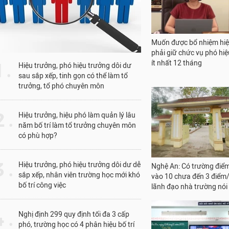
Nghệ An: Có trường điể
vào 10 chưa đến 3 điểm
1 .
Hiệu trưởng, phó hiệu trưởng dôi dư
lãnh đạo nhà trường nói 
sau sắp xếp, tinh gọn có thể làm tổ
trưởng, tổ phó chuyên môn
 .
Hiệu trưởng, hiệu phó làm quản lý lâu
năm bố trí làm tổ trưởng chuyên môn
có phù hợp?
KDC Education đồng hà
 .
Hiệu trưởng, phó hiệu trưởng dôi dư dễ
triển năng lực số và năn
sắp xếp, nhân viên trường học mới khó
dụng AI cho học sinh ph
bố trí công việc
 .
Nghị định 299 quy định tối đa 3 cấp
phó, trường học có 4 phân hiệu bố trí