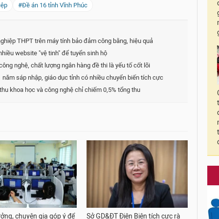
iệp
#Đề án 16 tỉnh Vĩnh Phúc
t nghiệp THPT trên máy tính bảo đảm công bằng, hiệu quả
hiều website "vệ tinh" để tuyển sinh hộ
công nghệ, chất lượng ngân hàng đề thi là yếu tố cốt lõi
ăm sáp nhập, giáo dục tỉnh có nhiều chuyển biến tích cực
thu khoa học và công nghệ chỉ chiếm 0,5% tổng thu
ưởng, chuyên gia góp ý để
Sở GD&ĐT Điện Biên tích cực rà