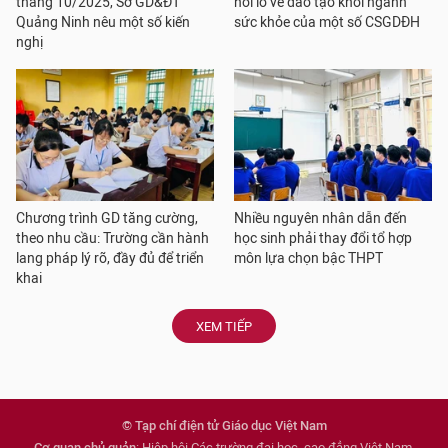
tháng 10/2025, Sở GD&ĐT
nỗi lo về đào tạo khối ngành
Quảng Ninh nêu một số kiến
sức khỏe của một số CSGDĐH
nghị
Chương trình GD tăng cường,
Nhiều nguyên nhân dẫn đến
theo nhu cầu: Trường cần hành
học sinh phải thay đổi tổ hợp
lang pháp lý rõ, đầy đủ để triển
môn lựa chọn bậc THPT
khai
XEM TIẾP
© Tạp chí điện tử Giáo dục Việt Nam
Cơ quan chủ quản
: Hiệp hội Các trường đại học, cao đẳng Việt Nam.