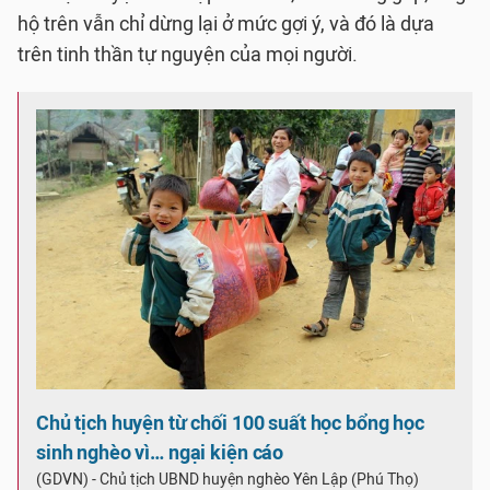
hộ trên vẫn chỉ dừng lại ở mức gợi ý, và đó là dựa
trên tinh thần tự nguyện của mọi người.
Chủ tịch huyện từ chối 100 suất học bổng học
sinh nghèo vì… ngại kiện cáo
(GDVN) - Chủ tịch UBND huyện nghèo Yên Lập (Phú Thọ)