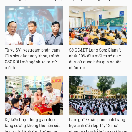
Từ vụ SV livestream phản cảm:
Sở GD&ĐT Lạng Sơn: Giảm ít
Cần siết đào tạo y khoa, tránh
nhất 30% đầu mối cơ sở giáo
CSGDĐH mở ngành xa rời sứ
dục, sử dụng hiệu quả nguồn
mệnh
nhân lực
Dự kiến hoạt động giáo dục
Làm gì để khắc phục tình trạng
tăng cường không thu tiền của
học sinh đến lớp 11, 12 mới
học sinh: Lãnh đạo trường nói
nhận ra chọn tổ hợp môn không