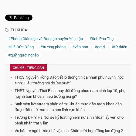
TỪ KHÓA:
#Phòng Giáo dục và Đào tạo huyện Yên Lập
#tỉnh Phú Thọ
#Hà Đức Dũng
#trưởng phòng
#văn bản
#gợi ý
#từ thiện
#quỹ người nghèo
CHỦ ĐỀ : TIẾNG DÂN
THCS Nguyễn Hồng Đào tiết lộ thông tin cá nhân phụ huynh, học
sinh: Hiệu trưởng nói do "sơ suất"
THPT Nguyễn Thái Bình thay đổi đồng phục nam sinh lớp 10, phụ
huynh băn khoăn, hiệu trưởng nói gì?
Sinh viên livestream phản cảm: Chuẩn mực đào tạo y khoa cần
được đặt ra ở mức cao hơn lĩnh vực khác
Trường ĐH Y Hà Nội sẽ kỷ luật nghiêm nữ sinh "dọa" lấy ven cho
bệnh nhân trật 3 lần
Vụ bắt trẻ ngủ trước nhà vệ sinh: Chấm dứt hợp đồng lao động 2