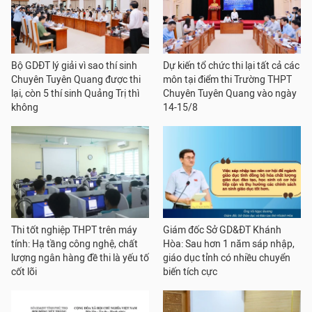
Bộ GDĐT lý giải vì sao thí sinh
Dự kiến tổ chức thi lại tất cả các
Chuyên Tuyên Quang được thi
môn tại điểm thi Trường THPT
lại, còn 5 thí sinh Quảng Trị thì
Chuyên Tuyên Quang vào ngày
không
14-15/8
Thi tốt nghiệp THPT trên máy
Giám đốc Sở GD&ĐT Khánh
tính: Hạ tầng công nghệ, chất
Hòa: Sau hơn 1 năm sáp nhập,
lượng ngân hàng đề thi là yếu tố
giáo dục tỉnh có nhiều chuyển
cốt lõi
biến tích cực