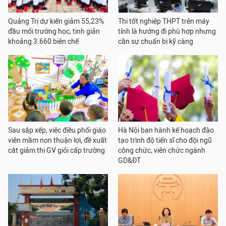
Quảng Trị dự kiến giảm 55,23%
Thi tốt nghiệp THPT trên máy
đầu mối trường học, tinh giản
tính là hướng đi phù hợp nhưng
khoảng 3.660 biên chế
cần sự chuẩn bị kỹ càng
Sau sắp xếp, việc điều phối giáo
Hà Nội ban hành kế hoạch đào
viên mầm non thuận lợi, đề xuất
tạo trình độ tiến sĩ cho đội ngũ
cắt giảm thi GV giỏi cấp trường
công chức, viên chức ngành
GD&ĐT