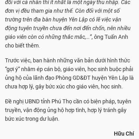
đối với cá nhân thì ít nhất là một ngày thu nhập. Các
đơn vị đều tham gia như thế. Còn đối với một số
trường trên địa bàn huyện Yên Lập có lẽ việc vận
động tuyên truyền chưa đến nơi đến chốn, nên nhiều
giáo viên còn có những thắc mắc,…”
, ông Tuấn Anh
cho biết thêm.
Trước việc, ban hành những văn bản dưới hình thức
“gợi ý” nhằm ép cán bộ, giáo viên, học sinh buộc phải
ủng hộ của lãnh đạo Phòng GD&ĐT huyện Yên Lập là
chưa hợp lý, gây bức xúc cho giáo viên, học sinh.
Đề nghị UBND tỉnh Phú Thọ cần có biện pháp, tuyên
truyền, vận động ủng hộ hợp tình, hợp lý tránh gây
bức xúc trong dư luận.
Hữu Chí