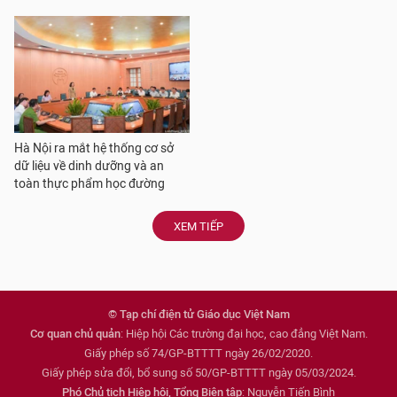
Hà Nội ra mắt hệ thống cơ sở
dữ liệu về dinh dưỡng và an
toàn thực phẩm học đường
XEM TIẾP
© Tạp chí điện tử Giáo dục Việt Nam
Cơ quan chủ quản
: Hiệp hội Các trường đại học, cao đẳng Việt Nam.
Giấy phép số 74/GP-BTTTT ngày 26/02/2020.
Giấy phép sửa đổi, bổ sung số 50/GP-BTTTT ngày 05/03/2024.
Phó Chủ tịch Hiệp hội, Tổng Biên tập
: Nguyễn Tiến Bình