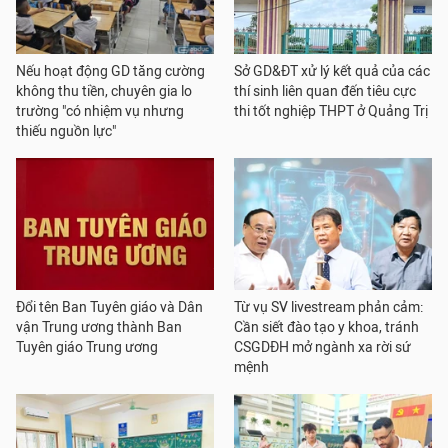
Nếu hoạt động GD tăng cường
Sở GD&ĐT xử lý kết quả của các
không thu tiền, chuyên gia lo
thí sinh liên quan đến tiêu cực
trường "có nhiệm vụ nhưng
thi tốt nghiệp THPT ở Quảng Trị
thiếu nguồn lực"
Đổi tên Ban Tuyên giáo và Dân
Từ vụ SV livestream phản cảm:
vận Trung ương thành Ban
Cần siết đào tạo y khoa, tránh
Tuyên giáo Trung ương
CSGDĐH mở ngành xa rời sứ
mệnh