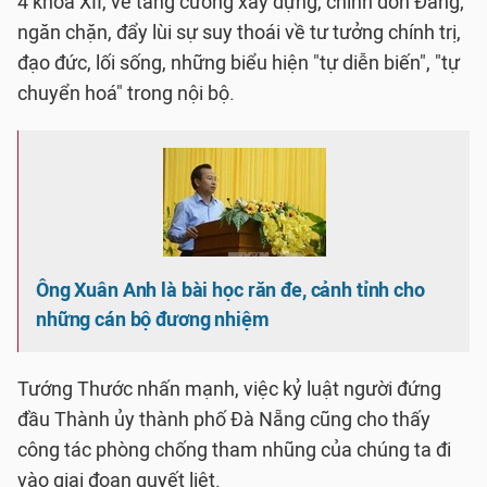
4 khóa XII, về tăng cường xây dựng, chỉnh đốn Đảng;
ngăn chặn, đẩy lùi sự suy thoái về tư tưởng chính trị,
đạo đức, lối sống, những biểu hiện "tự diễn biến", "tự
chuyển hoá" trong nội bộ.
Ông Xuân Anh là bài học răn đe, cảnh tỉnh cho
những cán bộ đương nhiệm
Tướng Thước nhấn mạnh, việc kỷ luật người đứng
đầu Thành ủy thành phố Đà Nẵng cũng cho thấy
công tác phòng chống tham nhũng của chúng ta đi
vào giai đoạn quyết liệt.