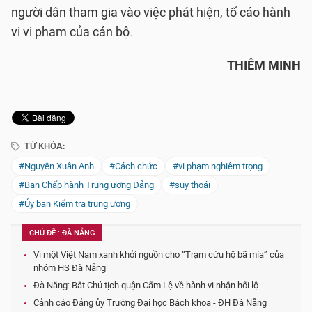
người dân tham gia vào việc phát hiện, tố cáo hành
vi vi phạm của cán bộ.
THIÊM MINH
TỪ KHÓA:
#Nguyễn Xuân Anh
#Cách chức
#vi phạm nghiêm trọng
#Ban Chấp hành Trung ương Đảng
#suy thoái
#Ủy ban Kiểm tra trung ương
CHỦ ĐỀ : ĐÀ NẴNG
Vì một Việt Nam xanh khởi nguồn cho “Trạm cứu hộ bã mía” của
nhóm HS Đà Nẵng
Đà Nẵng: Bắt Chủ tịch quận Cẩm Lệ về hành vi nhận hối lộ
Cảnh cáo Đảng ủy Trường Đại học Bách khoa - ĐH Đà Nẵng