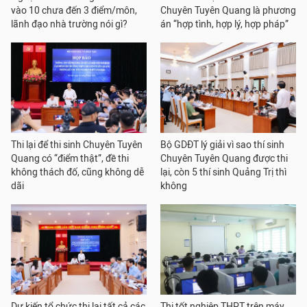
vào 10 chưa đến 3 điểm/môn,
Chuyên Tuyên Quang là phương
lãnh đạo nhà trường nói gì?
án “hợp tình, hợp lý, hợp pháp”
Thi lại để thi sinh Chuyên Tuyên
Bộ GDĐT lý giải vì sao thí sinh
Quang có “điểm thật”, đề thi
Chuyên Tuyên Quang được thi
không thách đố, cũng không dễ
lại, còn 5 thí sinh Quảng Trị thì
dãi
không
Dự kiến tổ chức thi lại tất cả các
Thi tốt nghiệp THPT trên máy