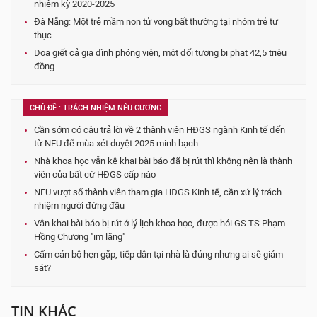
nhiệm kỳ 2020-2025
Đà Nẵng: Một trẻ mầm non tử vong bất thường tại nhóm trẻ tư
thục
Dọa giết cả gia đình phóng viên, một đối tượng bị phạt 42,5 triệu
đồng
CHỦ ĐỀ : TRÁCH NHIỆM NÊU GƯƠNG
Cần sớm có câu trả lời về 2 thành viên HĐGS ngành Kinh tế đến
từ NEU để mùa xét duyệt 2025 minh bạch
Nhà khoa học vẫn kê khai bài báo đã bị rút thì không nên là thành
viên của bất cứ HĐGS cấp nào
NEU vượt số thành viên tham gia HĐGS Kinh tế, cần xử lý trách
nhiệm người đứng đầu
Vẫn khai bài báo bị rút ở lý lịch khoa học, được hỏi GS.TS Phạm
Hồng Chương "im lặng"
Cấm cán bộ hẹn gặp, tiếp dân tại nhà là đúng nhưng ai sẽ giám
sát?
TIN KHÁC