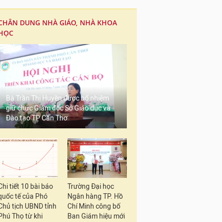
CHÂN DUNG NHÀ GIÁO, NHÀ KHOA
HỌC
Bà Trần Thị Huyền được bổ nhiệm
giữ chức Giám đốc Sở Giáo dục và
Đào tạo TP Cần Thơ
Chi tiết 10 bài báo
Trường Đại học
quốc tế của Phó
Ngân hàng TP. Hồ
Chủ tịch UBND tỉnh
Chí Minh công bố
Phú Thọ từ khi
Ban Giám hiệu mới