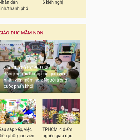
Nhân dân
6 kiến nghị
tỉnh/thành phố
GIÁO DỤC MẦM NON
Cần Thơ hỗ trợ 960.000
đồng/người/tháng cho giáo viên,
nhân viên mầm non: Người trong
cuộc phấn khởi
Sau sắp xếp, việc
TPHCM: 4 điểm
điều phối giáo viên
nghẽn giáo dục