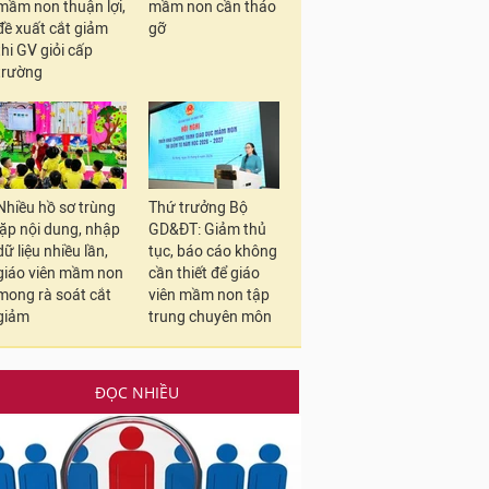
mầm non thuận lợi,
mầm non cần tháo
đề xuất cắt giảm
gỡ
thi GV giỏi cấp
trường
Nhiều hồ sơ trùng
Thứ trưởng Bộ
lặp nội dung, nhập
GD&ĐT: Giảm thủ
dữ liệu nhiều lần,
tục, báo cáo không
giáo viên mầm non
cần thiết để giáo
mong rà soát cắt
viên mầm non tập
giảm
trung chuyên môn
ĐỌC NHIỀU