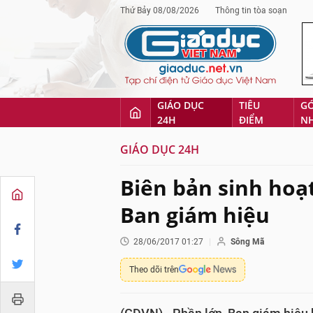
Thứ Bảy 08/08/2026
Thông tin tòa soạn
GIÁO DỤC
TIÊU
G
24H
ĐIỂM
N
GIÁO DỤC 24H
Biên bản sinh hoạ
Ban giám hiệu
28/06/2017 01:27
Sông Mã
Theo dõi trên