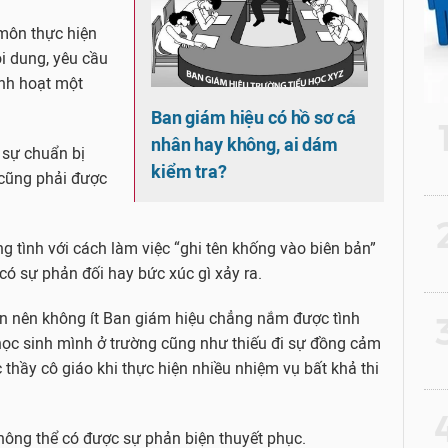
 môn thực hiện
i dung, yêu cầu
inh hoạt một
Ban giám hiệu có hồ sơ cá
nhân hay không, ai dám
 sự chuẩn bị
kiểm tra?
 cũng phải được
2
ồng tình với cách làm việc “ghi tên khống vào biên bản”
ó sự phản đối hay bức xúc gì xảy ra.
 nên không ít Ban giám hiệu chẳng nắm được tình
3
 học sinh mình ở trường cũng như thiếu đi sự đồng cảm
 thầy cô giáo khi thực hiện nhiều nhiệm vụ bất khả thi
4
hông thể có được sự phản biện thuyết phục.