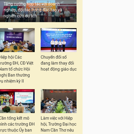
Tăng cường hợp tác với doanh
nghiệp, đối tác trong đào tạo và
nghiên cứu du lịch
Hiệp hội Các
Chuyển đổi số
trường ĐH, CĐ Việt
đang làm thay đổi
Nam tổ chức Hội
hoạt động giáo dục
nghị Ban thường
vụ nhiệm kỳ II
Cần tổng kết mô
Làm việc với Hiệp
hình các trường ĐH
hội, Trường Đại học
trực thuộc Ủy ban
Nam Cần Thơ nêu