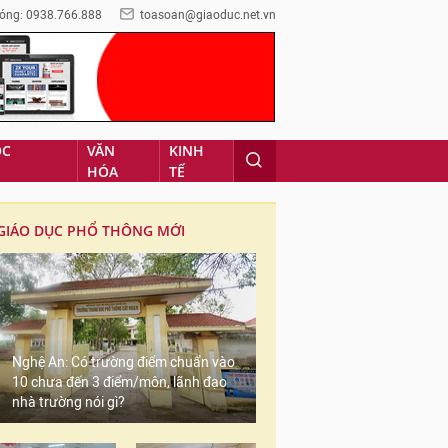
óng: 0938.766.888
toasoan@giaoduc.net.vn
ỌC
VĂN
KINH
HÓA
TẾ
GIÁO DỤC PHỔ THÔNG MỚI
Nghệ An: Có trường điểm chuẩn vào
10 chưa đến 3 điểm/môn, lãnh đạo
nhà trường nói gì?