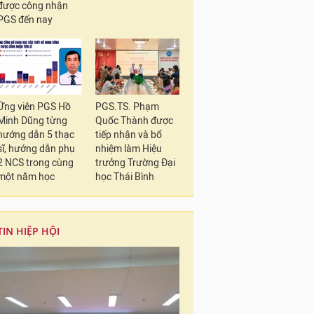
được công nhận
PGS đến nay
Ứng viên PGS Hồ
PGS.TS. Phạm
Minh Dũng từng
Quốc Thành được
hướng dẫn 5 thạc
tiếp nhận và bổ
sĩ, hướng dẫn phụ
nhiệm làm Hiệu
2 NCS trong cùng
trưởng Trường Đại
một năm học
học Thái Bình
TIN HIỆP HỘI