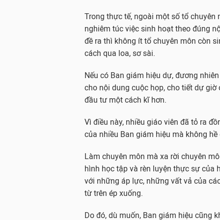
Trong thực tế, ngoài một số tổ chuyên
nghiêm túc việc sinh hoạt theo đúng nộ
đề ra thì không ít tổ chuyên môn còn s
cách qua loa, sơ sài.
Nếu có Ban giám hiệu dự, đương nhiên
cho nội dung cuộc họp, cho tiết dự giờ
đầu tư một cách kĩ hơn.
Vì điều này, nhiều giáo viên đã tỏ ra đ
của nhiều Ban giám hiệu mà không hề c
Làm chuyên môn mà xa rời chuyên môn
hình học tập và rèn luyện thực sự của
với những áp lực, những vất vả của các
từ trên ép xuống.
Do đó, dù muốn, Ban giám hiệu cũng k