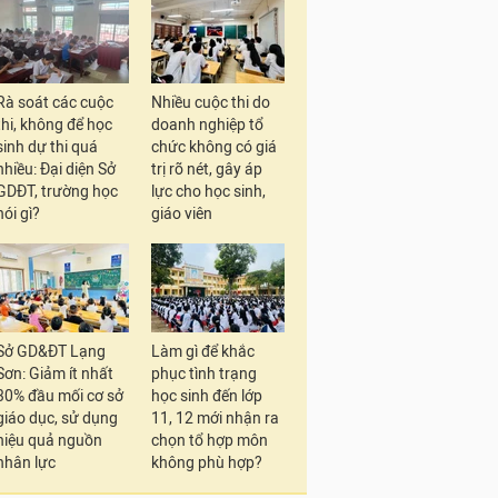
Rà soát các cuộc
Nhiều cuộc thi do
thi, không để học
doanh nghiệp tổ
sinh dự thi quá
chức không có giá
nhiều: Đại diện Sở
trị rõ nét, gây áp
GDĐT, trường học
lực cho học sinh,
nói gì?
giáo viên
Sở GD&ĐT Lạng
Làm gì để khắc
Sơn: Giảm ít nhất
phục tình trạng
30% đầu mối cơ sở
học sinh đến lớp
giáo dục, sử dụng
11, 12 mới nhận ra
hiệu quả nguồn
chọn tổ hợp môn
nhân lực
không phù hợp?