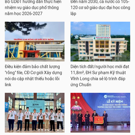
Bộ GDĐT hướng dẫn thực hiện
Đến năm 2030, cả nước có 105-
nhiệm vụ giáo dục phổ thông
120 cơ sở giáo dục đại học công
năm học 2026-2027
lập
Điều kiện đảm bảo chất lượng
Diện tích đất/người học mới đạt
"rỗng" file, CĐ Cơ giới Xây dựng
11,8m², ĐH Sư phạm Kỹ thuật
nói do cập nhật thiếu hoặc lỗi
Vĩnh Long chia sẻ lộ trình đáp
link
ứng Chuẩn