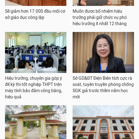
Sẽ giảm hơn 17.000 đầu mối cơ
Muốn được bổ nhiệm hiệu
sở giáo dục công lập
trưởng phải giữ chức vụ phó
hiệu trưởng ít nhất 12 tháng
Hiệu trưởng, chuyên gia góp ý
Sở GD&ĐT Điện Biên tích cực rà
để kỳ thi tốt nghiệp THPT trên
soát, tuyên truyền phòng chống
máy tính bảo đảm công bằng,
SGK giả trước thềm năm học
hiệu quả
mới