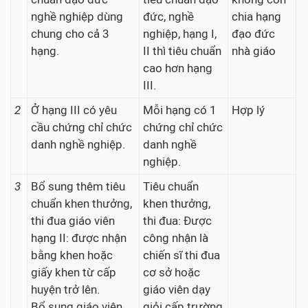
nghề nghiệp dùng
đức, nghề
chia hạng
chung cho cả 3
nghiệp, hạng I,
đạo đức
hạng.
II thì tiêu chuẩn
nhà giáo
cao hơn hạng
III.
2
Ở hạng III có yêu
Mỗi hạng có 1
Hợp lý
cầu chứng chỉ chức
chứng chỉ chức
danh nghề nghiệp.
danh nghề
nghiệp.
3
Bổ sung thêm tiêu
Tiêu chuẩn
chuẩn khen thưởng,
khen thưởng,
thi đua giáo viên
thi đua: Được
hạng II: được nhận
công nhận là
bằng khen hoặc
chiến sĩ thi đua
giấy khen từ cấp
cơ sở hoặc
huyện trở lên.
giáo viên dạy
Bổ sung giáo viên
giỏi cấp trường