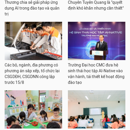
Thương chia sẻ giải pháp ứng
Chuyên Tuyên Quang là "quyết
dụng AI trong đào tạo và quản
định khó khăn nhưng cần thiết"
trị
Các bộ, ngành, địa phương có
Trường Đại học CMC đưa hệ
phương án sắp xếp, tổ chức lại
sinh thái học tập AI-Native vào
CSGDĐH, CSGDNN công lập
vận hành, tái thiết kế hoạt động
trước 15/8
đào tạo