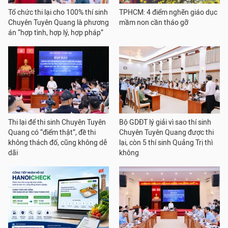
Tổ chức thi lại cho 100% thí sinh
TPHCM: 4 điểm nghẽn giáo dục
Chuyên Tuyên Quang là phương
mầm non cần tháo gỡ
án “hợp tình, hợp lý, hợp pháp”
Thi lại để thi sinh Chuyên Tuyên
Bộ GDĐT lý giải vì sao thí sinh
Quang có “điểm thật”, đề thi
Chuyên Tuyên Quang được thi
không thách đố, cũng không dễ
lại, còn 5 thí sinh Quảng Trị thì
dãi
không