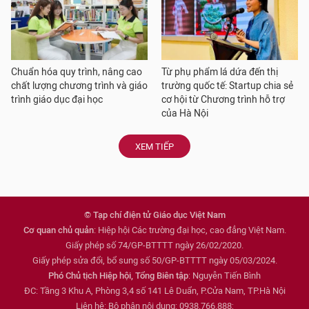
Chuẩn hóa quy trình, nâng cao
Từ phụ phẩm lá dứa đến thị
chất lượng chương trình và giáo
trường quốc tế: Startup chia sẻ
trình giáo dục đại học
cơ hội từ Chương trình hỗ trợ
của Hà Nội
XEM TIẾP
© Tạp chí điện tử Giáo dục Việt Nam
Cơ quan chủ quản
: Hiệp hội Các trường đại học, cao đẳng Việt Nam.
Giấy phép số 74/GP-BTTTT ngày 26/02/2020.
Giấy phép sửa đổi, bổ sung số 50/GP-BTTTT ngày 05/03/2024.
Phó Chủ tịch Hiệp hội, Tổng Biên tập
: Nguyễn Tiến Bình
ĐC: Tầng 3 Khu A, Phòng 3,4 số 141 Lê Duẩn, P.Cửa Nam, TP.Hà Nội
Liên hệ: Bộ phận nội dung: 0938.766.888;