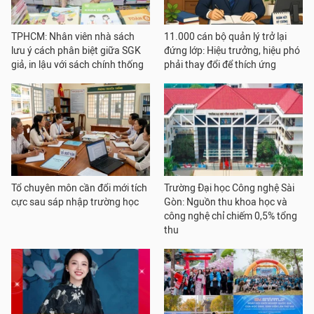
TPHCM: Nhân viên nhà sách
11.000 cán bộ quản lý trở lại
lưu ý cách phân biệt giữa SGK
đứng lớp: Hiệu trưởng, hiệu phó
giả, in lậu với sách chính thống
phải thay đổi để thích ứng
Tổ chuyên môn cần đổi mới tích
Trường Đại học Công nghệ Sài
cực sau sáp nhập trường học
Gòn: Nguồn thu khoa học và
công nghệ chỉ chiếm 0,5% tổng
thu