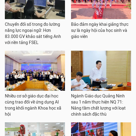
Chuyển đổi số trong đo lường
Bảo đảm ngày khai giảng thực
năng lực ngoại ngữ: Hơn
sự là ngày hội của học sinh và
83.000 GV khảo sát tiếng Anh
giáo viên
với nền tảng FSEL
Nhiều cơ sở giáo dục đại học
Ngành Giáo dục Quảng Ninh
cùng trao đổi về ứng dụng AI
sau 1 năm thực hiện NQ 71:
trong khối ngành Khoa học xã
Nâng tầm chất lượng với loạt
hội
chính sách đặc thù