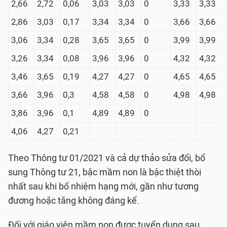
2,66
2,72
0,06
3,03
3,03
0
3,33
3,33
2,86
3,03
0,17
3,34
3,34
0
3,66
3,66
3,06
3,34
0,28
3,65
3,65
0
3,99
3,99
3,26
3,34
0,08
3,96
3,96
0
4,32
4,32
3,46
3,65
0,19
4,27
4,27
0
4,65
4,65
3,66
3,96
0,3
4,58
4,58
0
4,98
4,98
3,86
3,96
0,1
4,89
4,89
0
4,06
4,27
0,21
Theo Thông tư 01/2021 và cả dự thảo sửa đổi, bổ
sung Thông tư 21, bậc mầm non là bậc thiệt thòi
nhất sau khi bổ nhiệm hạng mới, gần như tương
đương hoặc tăng không đáng kể.
Đối với giáo viên mầm non được tuyển dụng sau