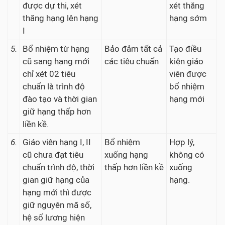
được dự thi, xét
xét thăng
thăng hạng lên hạng
hạng sớm
I
5.
Bổ nhiệm từ hạng
Bảo đảm tất cả
Tạo điều
cũ sang hạng mới
các tiêu chuẩn
kiện giáo
chỉ xét 02 tiêu
viên được
chuẩn là trình độ
bổ nhiệm
đào tạo và thời gian
hạng mới
giữ hạng thấp hơn
liền kề.
6.
Giáo viên hạng I, II
Bổ nhiệm
Hợp lý,
cũ chưa đạt tiêu
xuống hạng
không có
chuẩn trình độ, thời
thấp hơn liền kề
xuống
gian giữ hạng của
hạng.
hạng mới thì được
giữ nguyên mã số,
hệ số lương hiện