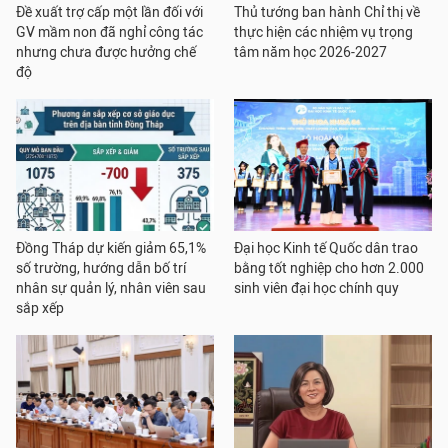
Đề xuất trợ cấp một lần đối với
Thủ tướng ban hành Chỉ thị về
GV mầm non đã nghỉ công tác
thực hiện các nhiệm vụ trọng
nhưng chưa được hưởng chế
tâm năm học 2026-2027
độ
Đồng Tháp dự kiến giảm 65,1%
Đại học Kinh tế Quốc dân trao
số trường, hướng dẫn bố trí
bằng tốt nghiệp cho hơn 2.000
nhân sự quản lý, nhân viên sau
sinh viên đại học chính quy
sắp xếp