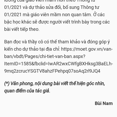
lương của giáo viên mầm non theo Thông tư
01/2021 và dự thảo sửa đổi, bổ sung Thông tư
01/2021 mà giáo viên mầm non quan tâm. Ở các
bậc học khác sẽ được người viết trình bày trong các
bài viết tiếp theo.
Bạn đọc và thầy cô có thể tham khảo và đóng góp ý
kiến cho dự thảo tại địa chỉ: https://moet.gov.vn/van-
ban/vbdt/Pages/chi-tiet-van-ban.aspx?
ItemID=1585&fbclid=IwAR2wxCWfgBXHksg3BaELh-
9mq2zcrucYSGTV8ahzFPehpq07soAq2rl9JQ4
(*) Văn phong, nội dung bài viết thể hiện góc nhìn,
quan điểm của tác giả.
Bùi Nam