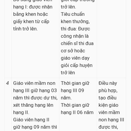
hạng I: được nhận
trở lên.
bằng khen hoặc
Tiêu chuẩn
giấy khen từ cấp
khen thưởng,
tỉnh trở lên.
thi đua: Được
công nhận là
chiến sĩ thi đua
cơ sở hoặc
giáo viên dạy
giỏi cấp huyện
trở lên
4
Giáo viên mầm non
Thời gian giữ
Điều này
hạng III giữ hạng 03
hạng III 09
phù hợp,
năm thì được dự thi,
năm.
tạo điều
xét thăng hạng lên
Thời gian giữ
kiện giáo
hạng II.
hạng II 06 năm
viên mầm
Giáo viên hạng II
non hạng III
giữ hạng 09 năm thì
được thi,