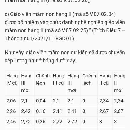
mầm non hạng III (mã số V.07.02.26);
c) Giáo viên mầm non hạng II (mã số V.07.02.04)
được bổ nhiệm vào chức danh nghề nghiệp giáo viên
mầm non hạng II (mã số V.07.02.25).” (Trích Điều 7 –
Thông tư 01/2021/TT-BGDĐT).
Như vậy, giáo viên mầm non dự kiến sẽ được chuyển
xếp lương như ở bảng dưới đây:
Hạng
Hạng
Chênh
Hạng
Hạng
Chênh
Hạng
Hạng
IV cũ
III
lệch
III cũ
III
lệch
II cũ
II
mới
mới
mới
2,06
2,1
0,04
2,1
2,1
0
2,34
2,34
2,26
2,42
0,16
2,41
2,41
0
2,67
2,67
2,46
2,72
0,26
2,72
2,72
0
3
3