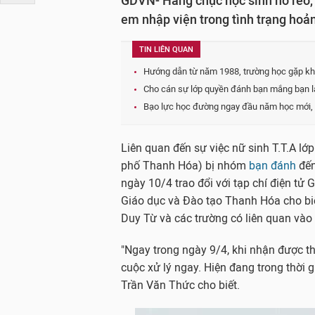
GDVN- Hàng chục học sinh hò reo, c
em nhập viện trong tình trạng hoả
TIN LIÊN QUAN
Hướng dẫn từ năm 1988, trường học gặp khó
Cho cán sự lớp quyền đánh bạn mắng bạn 
Bạo lực học đường ngay đầu năm học mới, 
Liên quan đến sự việc nữ sinh T.T.A l
phố Thanh Hóa) bị nhóm
bạn đánh
đến
ngày 10/4 trao đổi với tạp chí điện tử
Giáo dục và Đào tạo Thanh Hóa cho biế
Duy Từ và các trường có liên quan vào 
"Ngay trong ngày 9/4, khi nhận được th
cuộc xử lý ngay. Hiện đang trong thời gi
Trần Văn Thức cho biết.