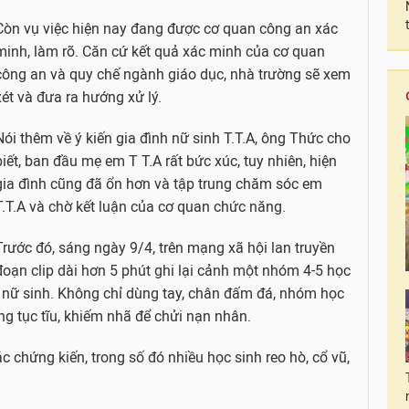
Còn vụ việc hiện nay đang được cơ quan công an xác
minh, làm rõ. Căn cứ kết quả xác minh của cơ quan
công an và quy chế ngành giáo dục, nhà trường sẽ xem
xét và đưa ra hướng xử lý.
Nói thêm về ý kiến gia đình nữ sinh T.T.A, ông Thức cho
biết, ban đầu mẹ em T T.A rất bức xúc, tuy nhiên, hiện
gia đình cũng đã ổn hơn và tập trung chăm sóc em
T.T.A và chờ kết luận của cơ quan chức năng.
Trước đó, sáng ngày 9/4, trên mạng xã hội lan truyền
đoạn clip dài hơn 5 phút ghi lại cảnh một nhóm 4-5 học
 nữ sinh. Không chỉ dùng tay, chân đấm đá, nhóm học
g tục tĩu, khiếm nhã để chửi nạn nhân.
c chứng kiến, trong số đó nhiều học sinh reo hò, cổ vũ,