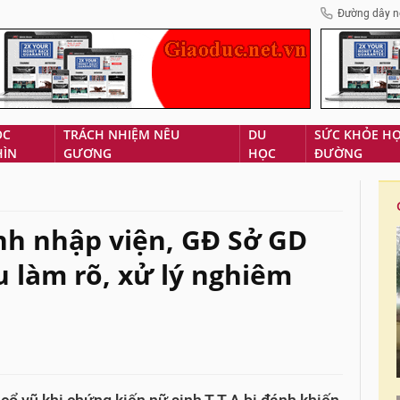
Đường dây n
ÓC
TRÁCH NHIỆM NÊU
DU
SỨC KHỎE H
HÌN
GƯƠNG
HỌC
ĐƯỜNG
nh nhập viện, GĐ Sở GD
 làm rõ, xử lý nghiêm