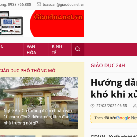
óng: 0938.766.888
toasoan@giaoduc.net.vn
ỌC
VĂN
KINH
HÓA
TẾ
GIÁO DỤC 24H
GIÁO DỤC PHỔ THÔNG MỚI
Hướng dẫn
khó khi x
27/03/2022 06:55
Nghệ An: Có trường điểm chuẩn vào
10 chưa đến 3 điểm/môn, lãnh đạo
Theo dõi trên
nhà trường nói gì?