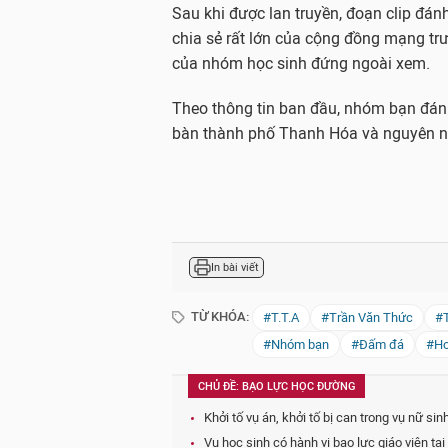
Sau khi được lan truyền, đoạn clip đá
chia sẻ rất lớn của cộng đồng mạng tr
của nhóm học sinh đứng ngoài xem.
Theo thông tin ban đầu, nhóm bạn đánh
bàn thành phố Thanh Hóa và nguyên n
In bài viết
TỪ KHÓA:
#T.T.A
#Trần Văn Thức
#
#Nhóm bạn
#Đấm đá
#Ho
CHỦ ĐỀ: BẠO LỰC HỌC ĐƯỜNG
Khởi tố vụ án, khởi tố bị can trong vụ nữ si
Vụ học sinh có hành vi bạo lực giáo viên t