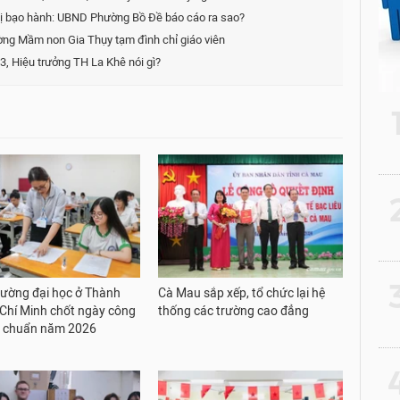
ị bạo hành: UBND Phường Bồ Đề báo cáo ra sao?
ường Mầm non Gia Thụy tạm đình chỉ giáo viên
3, Hiệu trưởng TH La Khê nói gì?
2
3
rường đại học ở Thành
Cà Mau sắp xếp, tổ chức lại hệ
Chí Minh chốt ngày công
thống các trường cao đẳng
m chuẩn năm 2026
4