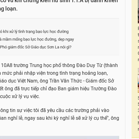
ổ vũ khi chứng kiến nữ sinh T.T.A bị đánh khiến
ng loạn.
 khi xử lý tình trạng bạo lực học đường
là mầm mống bạo lực học đường, dẹp ngay
Phó giám đốc Sở Giáo dục Sơn La nói gì?
ớp 10A8 trường Trung học phổ thông Đào Duy Từ (thành
 mức phải nhập viện trong tình trạng hoảng loạn,
 Giáo dục Việt Nam, ông Trần Văn Thức - Giám đốc Sở
t ông đã trực tiếp chỉ đạo Ban giám hiệu Trường Đào
cuộc xử lý vụ việc.
ông tin sự việc tôi đã yêu cầu các trường phải vào
an nghỉ lễ, ngay sau khi kỳ nghỉ lễ sẽ xử lý cụ thể", ông