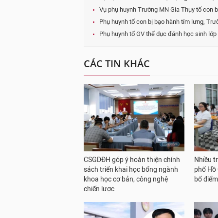
Vụ phụ huynh Trường MN Gia Thụy tố con b
Phụ huynh tố con bị bạo hành tím lưng, Tr
Phụ huynh tố GV thể dục đánh học sinh lớp 
CÁC TIN KHÁC
CSGDĐH góp ý hoàn thiện chính
Nhiều t
sách triển khai học bổng ngành
phố Hồ 
khoa học cơ bản, công nghệ
bố điể
chiến lược