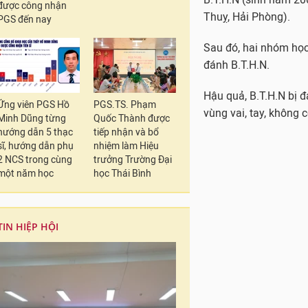
được công nhận
Thuỵ, Hải Phòng).
PGS đến nay
Sau đó, hai nhóm học
đánh B.T.H.N.
Hậu quả, B.T.H.N bị đ
Ứng viên PGS Hồ
PGS.TS. Phạm
vùng vai, tay, không 
Minh Dũng từng
Quốc Thành được
hướng dẫn 5 thạc
tiếp nhận và bổ
sĩ, hướng dẫn phụ
nhiệm làm Hiệu
2 NCS trong cùng
trưởng Trường Đại
một năm học
học Thái Bình
TIN HIỆP HỘI