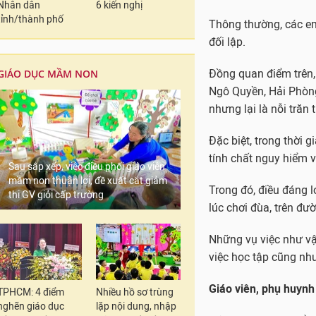
Theo thầy Nguyễn Văn
Nhân dân
6 kiến nghị
tỉnh/thành phố
lực ở lứa tuổi thanh 
thường xuất phát từ 
xấu hay muốn thể hiện
GIÁO DỤC MẦM NON
Những mâu thuẫn này
hội rồi dẫn đến những
mạng.
Thông thường, các em 
Sau sắp xếp, việc điều phối giáo viên
đối lập.
mầm non thuận lợi, đề xuất cắt giảm
thi GV giỏi cấp trường
Đồng quan điểm trên,
Ngô Quyền, Hải Phòng)
nhưng lại là nỗi trăn 
Đặc biệt, trong thời g
tính chất nguy hiểm 
TPHCM: 4 điểm
Nhiều hồ sơ trùng
nghẽn giáo dục
lặp nội dung, nhập