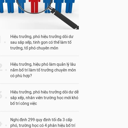
Từ đó, giúp trẻ vi ph
Hiệu trưởng Trường T
nghiêm đối với tình t
1 .
Hiệu trưởng, phó hiệu trưởng dôi dư
Thực tế, việc xử lý kỷ
sau sắp xếp, tinh gọn có thể làm tổ
trưởng, tổ phó chuyên môn
quan từ năm 1988 đã 
 .
Hiệu trưởng, hiệu phó làm quản lý lâu
năm bố trí làm tổ trưởng chuyên môn
có phù hợp?
 .
Hiệu trưởng, phó hiệu trưởng dôi dư dễ
sắp xếp, nhân viên trường học mới khó
bố trí công việc
 .
Nghị định 299 quy định tối đa 3 cấp
phó, trường học có 4 phân hiệu bố trí