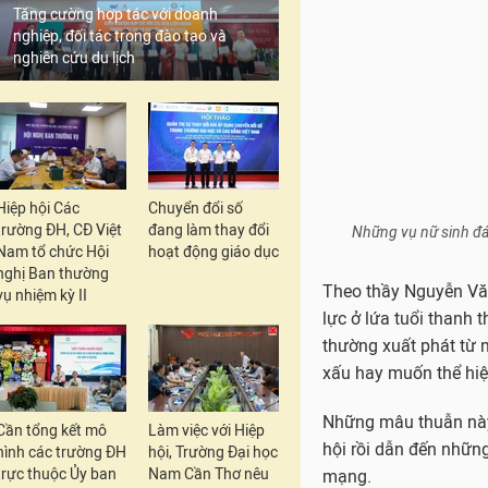
Tăng cường hợp tác với doanh
nghiệp, đối tác trong đào tạo và
nghiên cứu du lịch
Hiệp hội Các
Chuyển đổi số
trường ĐH, CĐ Việt
đang làm thay đổi
Nam tổ chức Hội
hoạt động giáo dục
nghị Ban thường
vụ nhiệm kỳ II
Cần tổng kết mô
Làm việc với Hiệp
Những vụ nữ sinh đán
hình các trường ĐH
hội, Trường Đại học
trực thuộc Ủy ban
Nam Cần Thơ nêu