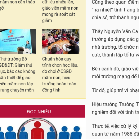
mầm non cần tháo
dữ liệu nhiều lần,
Trong đó, điều đáng l
gỡ
giáo viên mầm non
lúc chơi đùa, trên đư
mong rà soát cắt
giảm
Những vụ việc như vậy
việc học tập cũng như
Giáo viên, phụ huynh
Thứ trưởng Bộ
Chuẩn hóa quy
Cũng theo quan điểm 
GD&ĐT: Giảm thủ
trình chọn học liệu,
"hạ nhiệt” tình trạng 
tục, báo cáo không
đồ chơi ở CSGD
chia sẻ, trở thành ng
cần thiết để giáo
mầm non, hiệu
viên mầm non tập
trưởng hoàn toàn
Thầy Nguyễn Văn Ca –
trung chuyên môn
đồng tình
trường áp dụng các g
nhà trường, tổ chức 
ĐỌC NHIỀU
cực, thành lập tổ tư
Bên cạnh đó, giáo vi
môi trường mạng để h