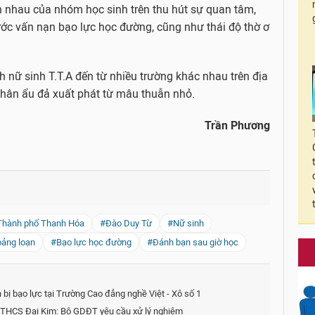
nh nhau của nhóm học sinh trên thu hút sự quan tâm,
ước vấn nạn bạo lực học đường, cũng như thái độ thờ ơ
 nữ sinh T.T.A đến từ nhiều trường khác nhau trên địa
hân ẩu đả xuất phát từ mâu thuẫn nhỏ.
Trần Phương
Thành phố Thanh Hóa
#Đào Duy Từ
#Nữ sinh
ảng loạn
#Bạo lực học đường
#Đánh bạn sau giờ học
nh bị bạo lực tại Trường Cao đẳng nghề Việt - Xô số 1
ại THCS Đại Kim: Bộ GDĐT yêu cầu xử lý nghiêm