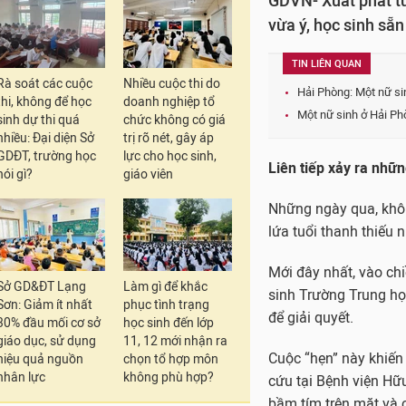
GDVN- Xuất phát từ
vừa ý, học sinh sẵn
TIN LIÊN QUAN
Rà soát các cuộc
Nhiều cuộc thi do
Hải Phòng: Một nữ si
thi, không để học
doanh nghiệp tổ
Một nữ sinh ở Hải Ph
sinh dự thi quá
chức không có giá
nhiều: Đại diện Sở
trị rõ nét, gây áp
GDĐT, trường học
lực cho học sinh,
Liên tiếp xảy ra nhữ
nói gì?
giáo viên
Những ngày qua, không
lứa tuổi thanh thiếu 
Mới đây nhất, vào chiề
Sở GD&ĐT Lạng
Làm gì để khắc
sinh Trường Trung họ
Sơn: Giảm ít nhất
phục tình trạng
để giải quyết.
30% đầu mối cơ sở
học sinh đến lớp
giáo dục, sử dụng
11, 12 mới nhận ra
Cuộc “hẹn” này khiến 
hiệu quả nguồn
chọn tổ hợp môn
nhân lực
không phù hợp?
cứu tại Bệnh viện Hữu
bầm tím trên mặt và c