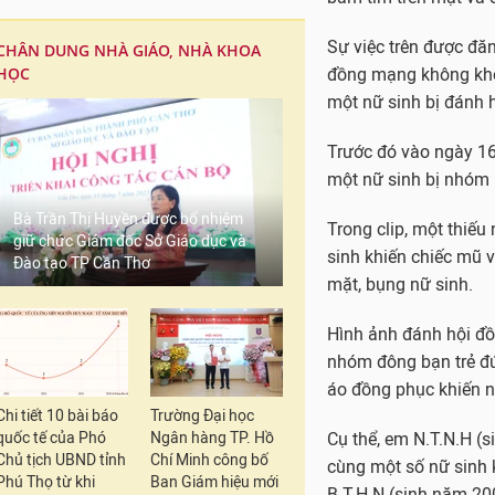
Sự việc trên được đăn
CHÂN DUNG NHÀ GIÁO, NHÀ KHOA
HỌC
đồng mạng không khỏi 
một nữ sinh bị đánh h
Trước đó vào ngày 16/
một nữ sinh bị nhóm 
Bà Trần Thị Huyền được bổ nhiệm
Trong clip, một thiế
giữ chức Giám đốc Sở Giáo dục và
sinh khiến chiếc mũ 
Đào tạo TP Cần Thơ
mặt, bụng nữ sinh.
Hình ảnh đánh hội đồ
nhóm đông bạn trẻ đứ
áo đồng phục khiến n
Chi tiết 10 bài báo
Trường Đại học
quốc tế của Phó
Ngân hàng TP. Hồ
Cụ thể, em N.T.N.H (
Chủ tịch UBND tỉnh
Chí Minh công bố
cùng một số nữ sinh 
Phú Thọ từ khi
Ban Giám hiệu mới
B.T.H.N (sinh năm 20