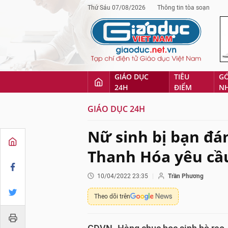
Thứ Sáu 07/08/2026
Thông tin tòa soạn
GIÁO DỤC
TIÊU
G
24H
ĐIỂM
N
GIÁO DỤC 24H
Nữ sinh bị bạn đá
Thanh Hóa yêu cầu
10/04/2022 23:35
Trần Phương
Theo dõi trên