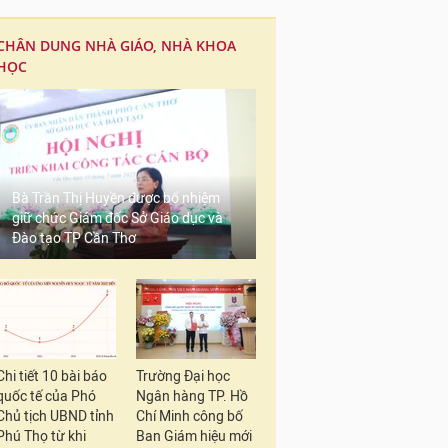
CHÂN DUNG NHÀ GIÁO, NHÀ KHOA
HỌC
Bà Trần Thị Huyền được bổ nhiệm
giữ chức Giám đốc Sở Giáo dục và
Đào tạo TP Cần Thơ
Chi tiết 10 bài báo
Trường Đại học
quốc tế của Phó
Ngân hàng TP. Hồ
Chủ tịch UBND tỉnh
Chí Minh công bố
Theo đó, Nghị quyết h
Phú Thọ từ khi
Ban Giám hiệu mới