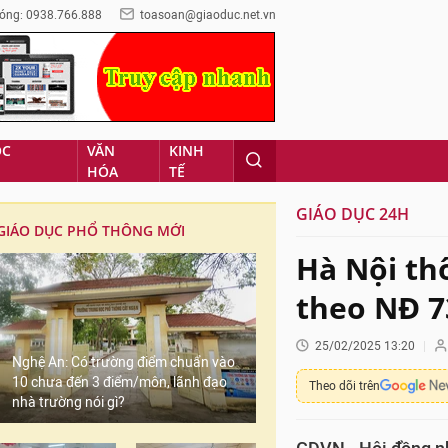
óng: 0938.766.888
toasoan@giaoduc.net.vn
ỌC
VĂN
KINH
HÓA
TẾ
GIÁO DỤC 24H
GIÁO DỤC PHỔ THÔNG MỚI
Hà Nội th
theo NĐ 7
25/02/2025 13:20
Nghệ An: Có trường điểm chuẩn vào
10 chưa đến 3 điểm/môn, lãnh đạo
Theo dõi trên
nhà trường nói gì?