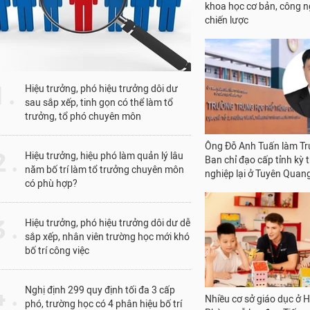
Ban chỉ đạo cấp tỉnh kỳ t
nghiệp lại ở Tuyên Quan
1 .
Hiệu trưởng, phó hiệu trưởng dôi dư
sau sắp xếp, tinh gọn có thể làm tổ
trưởng, tổ phó chuyên môn
Nhiều cơ sở giáo dục ở H
 .
Hiệu trưởng, hiệu phó làm quản lý lâu
Phòng nỗ lực đưa Tiếng
năm bố trí làm tổ trưởng chuyên môn
thành ngôn ngữ thứ 2 t
có phù hợp?
trường học
 .
Hiệu trưởng, phó hiệu trưởng dôi dư dễ
sắp xếp, nhân viên trường học mới khó
bố trí công việc
 .
Nghị định 299 quy định tối đa 3 cấp
phó, trường học có 4 phân hiệu bố trí