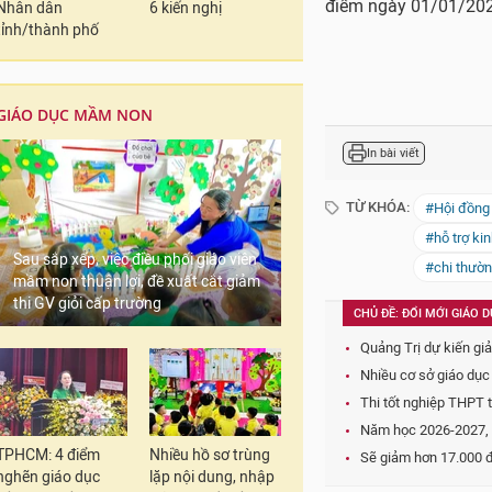
Nhân dân
6 kiến nghị
#chi thườ
tỉnh/thành phố
CHỦ ĐỀ: ĐỔI MỚI GIÁO
Quảng Trị dự kiến gi
GIÁO DỤC MẦM NON
Nhiều cơ sở giáo dục
Thi tốt nghiệp THPT 
Năm học 2026-2027, H
Sẽ giảm hơn 17.000 đ
Sau sắp xếp, việc điều phối giáo viên
mầm non thuận lợi, đề xuất cắt giảm
CHỦ ĐỀ: ĐỔI MỚI GIÁO 
thi GV giỏi cấp trường
Cả nước dự kiến giảm
Cà Mau sắp xếp, tổ c
Hai sinh viên IUH già
Thi tốt nghiệp THPT 
Sau sắp xếp, việc điề
TPHCM: 4 điểm
Nhiều hồ sơ trùng
nghẽn giáo dục
lặp nội dung, nhập
CÁC TIN KHÁC