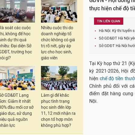
GDVN - Hội đồng nh
thực hiện chế độ ti
TIN LIÊN QUAN
Rà soát các cuộc
Nhiều cuộc thi do
Hà Nội: Kỳ thi tuyển s
thi, không để học
doanh nghiệp tổ
Sở GD&ĐT Hà Nội yêu
sinh dự thi quá
chức không có giá
nhiều: Đại diện Sở
trị rõ nét, gây áp
Sở GDĐT Hà Nội hướng
GDĐT, trường học
lực cho học sinh,
nói gì?
giáo viên
Tại Kỳ họp thứ 21 (K
kỳ 2021-2026, Hội đ
hiện
chế độ tiền thư
Chính phủ đối với cá
điểm đặt hàng cung 
Sở GD&ĐT Lạng
Làm gì để khắc
Nội.
Sơn: Giảm ít nhất
phục tình trạng
30% đầu mối cơ sở
học sinh đến lớp
giáo dục, sử dụng
11, 12 mới nhận ra
hiệu quả nguồn
chọn tổ hợp môn
nhân lực
không phù hợp?