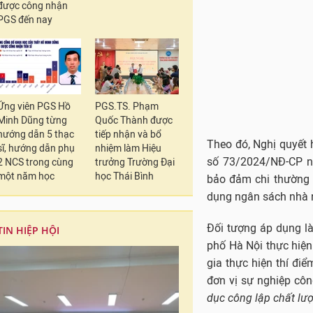
được công nhận
số 73/2024/NĐ-CP ng
PGS đến nay
bảo đảm chi thường 
dụng ngân sách nhà 
Đối tượng áp dụng l
phố Hà Nội thực hiện
Ứng viên PGS Hồ
PGS.TS. Phạm
gia thực hiện thí đi
Minh Dũng từng
Quốc Thành được
đơn vị sự nghiệp cô
hướng dẫn 5 thạc
tiếp nhận và bổ
dục công lập chất lư
sĩ, hướng dẫn phụ
nhiệm làm Hiệu
2 NCS trong cùng
trưởng Trường Đại
Các cơ quan quản lý
một năm học
học Thái Bình
đơn vị, cá nhân có li
Kinh phí hỗ trợ thực
TIN HIỆP HỘI
thưởng theo quy định
Thời gian thực hiện 
năm 2025).