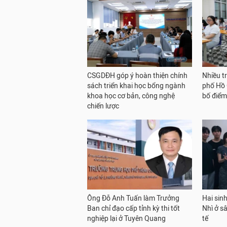
CSGDĐH góp ý hoàn thiện chính
Nhiều t
sách triển khai học bổng ngành
phố Hồ 
khoa học cơ bản, công nghệ
bố điể
chiến lược
Ông Đỗ Anh Tuấn làm Trưởng
Hai sinh
Ban chỉ đạo cấp tỉnh kỳ thi tốt
Nhì ở s
nghiệp lại ở Tuyên Quang
tế