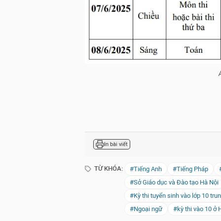
In bài viết
TỪ KHÓA:
#Tiếng Anh
#Tiếng Pháp
#Sở Giáo dục và Đào tạo Hà Nội
#Kỳ thi tuyển sinh vào lớp 10 t
#Ngoại ngữ
#kỳ thi vào 10 ở 