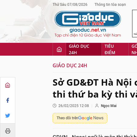
Thứ Sáu 07/08/2026
Thông tin tòa soạn
GIÁO DỤC
TIÊU
G
24H
ĐIỂM
N
GIÁO DỤC 24H
Sở GD&ĐT Hà Nội 
thi thứ ba kỳ thi v
26/02/2025 12:08
Ngọc Mai
Theo dõi trên