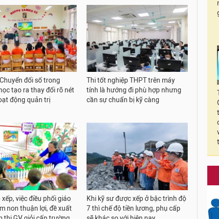
 Chuyển đổi số trong
Thi tốt nghiệp THPT trên máy
ọc tạo ra thay đổi rõ nét
tính là hướng đi phù hợp nhưng
oạt động quản trị
cần sự chuẩn bị kỹ càng
xếp, việc điều phối giáo
Khi kỹ sư được xếp ở bậc trình độ
m non thuận lợi, đề xuất
7 thì chế độ tiền lương, phụ cấp
m thi GV giỏi cấp trường
sẽ khác so với hiện nay