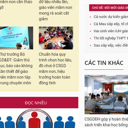
mầm non cần tháo
dữ liệu nhiều lần,
gỡ
giáo viên mầm non
mong rà soát cắt
giảm
Thứ trưởng Bộ
Chuẩn hóa quy
CSGDĐH góp ý hoàn thiệ
GD&ĐT: Giảm thủ
trình chọn học liệu,
sách triển khai học bổn
tục, báo cáo không
đồ chơi ở CSGD
khoa học cơ bản, công 
cần thiết để giáo
mầm non, hiệu
chiến lược
viên mầm non tập
trưởng hoàn toàn
trung chuyên môn
đồng tình
ĐỌC NHIỀU
Ông Đỗ Anh Tuấn làm T