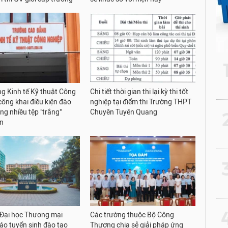
g Kinh tế Kỹ thuật Công
Chi tiết thời gian thi lại kỳ thi tốt
công khai điều kiện đào
nghiệp tại điểm thi Trường THPT
ng nhiều tệp "trắng"
Chuyên Tuyên Quang
2
in
3
4
Đại học Thương mại
Các trường thuộc Bộ Công
áo tuyển sinh đào tạo
Thương chia sẻ giải pháp ứng