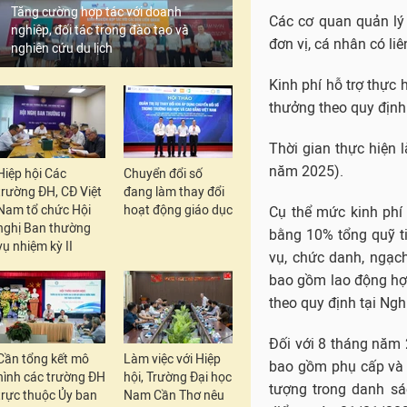
Cụ thể mức kinh phí
Tăng cường hợp tác với doanh
nghiệp, đối tác trong đào tạo và
bằng 10% tổng quỹ t
nghiên cứu du lịch
vụ, chức danh, ngạch
bao gồm lao động hợp
theo quy định tại Ngh
Đối với 8 tháng năm
bao gồm phụ cấp và 
Hiệp hội Các
Chuyển đổi số
tượng trong danh sá
trường ĐH, CĐ Việt
đang làm thay đổi
Nam tổ chức Hội
hoạt động giáo dục
điểm ngày 01/01/202
nghị Ban thường
vụ nhiệm kỳ II
In bài viết
Cần tổng kết mô
Làm việc với Hiệp
hình các trường ĐH
hội, Trường Đại học
TỪ KHÓA:
#Hội đồng
trực thuộc Ủy ban
Nam Cần Thơ nêu
#hỗ trợ ki