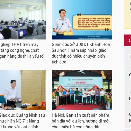
 nghiệp THPT trên máy
Giám đốc Sở GD&ĐT Khánh Hòa:
ạ tầng công nghệ, chất
Sau hơn 1 năm sáp nhập, giáo
gân hàng đề thi là yếu tố
dục tỉnh có nhiều chuyển biến
tích cực
iáo dục Quảng Ninh sau
Hà Nội: Gắn sản xuất sản phẩm
hực hiện NQ 71: Nâng
bản địa với du lịch, hướng đi mới
t lượng với loạt chính
cho nhiều bà con nông dân