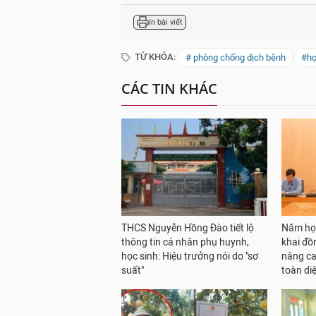
In bài viết
TỪ KHÓA:
# phòng chống dịch bệnh
#họ
CÁC TIN KHÁC
THCS Nguyễn Hồng Đào tiết lộ
Năm học
thông tin cá nhân phụ huynh,
khai đồ
học sinh: Hiệu trưởng nói do "sơ
nâng ca
suất"
toàn di