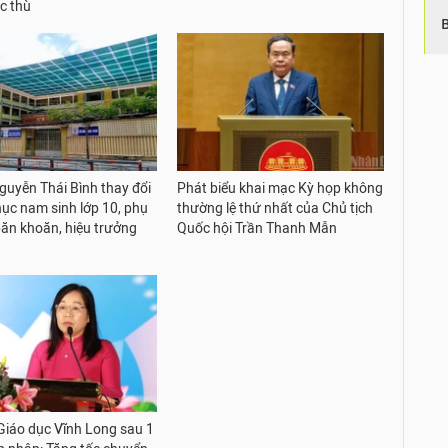
c thù
uyễn Thái Bình thay đổi
Phát biểu khai mạc Kỳ họp không
ục nam sinh lớp 10, phụ
thường lệ thứ nhất của Chủ tịch
ăn khoăn, hiệu trưởng
Quốc hội Trần Thanh Mẫn
iáo dục Vĩnh Long sau 1