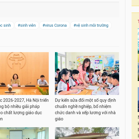
c sinh
#sinh viên
#virus Corona
#vệ sinh môi trường
 2026-2027, Hà Nội triển
Dự kiến sửa đổi một số quy định
ng bộ nhiều giải pháp
chuẩn nghề nghiệp, bổ nhiệm
o chất lượng giáo dục
chức danh và xếp lương với nhà
ện
giáo