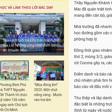
Thầy Nguyễn Khánh C
HỌC VÀ LÀM THEO LỜI BÁC DẠY
Mai đã quán triệt ti
mang đến cán bộ, giá
Nhà trường đã nhanh
học đường gồm các cá
phòng hợp lý.
Sắc xanh tuổi trẻ EPU trên mảnh đất
Gia Lai: Những công trình đậm dấu
Đồng thời giao nhiệm 
ấn chuyên môn
thứ 2, mùng 3/2, giáo
rút Corona gây ra, cá
Điểm danh và báo cáo
chủ nhiệm phải tìm hi
Phường Bình Phú
“Mùa đông ấm”
báo cáo về đấu mối v
và THPT Nguyễn
2025: Một chút
Tất Thành tổ chức
nắng vàng - Muôn
Thu thập và lập danh
kỷ niệm 136 năm
vàn hơi ấm
đặc biệt là những trư
ngày sinh Chủ tịch
Hồ Chí Minh
(tính từ ngày về nước