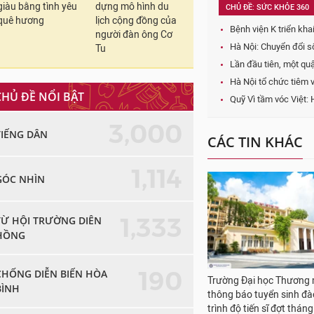
giàu bằng tình yêu
dựng mô hình du
CHỦ ĐỀ: SỨC KHỎE 360
quê hương
lịch cộng đồng của
Bệnh viện K triển khai b
người đàn ông Cơ
Hà Nội: Chuyển đổi s
Tu
Lần đầu tiên, một q
Hà Nội tổ chức tiêm 
CHỦ ĐỀ NỔI BẬT
Quỹ Vì tầm vóc Việt: 
3,000
TIẾNG DÂN
CÁC TIN KHÁC
1,114
GÓC NHÌN
1,333
TỪ HỘI TRƯỜNG DIÊN
HỒNG
190
CHỐNG DIỄN BIẾN HÒA
Trường Đại học Thương 
BÌNH
thông báo tuyển sinh đà
trình độ tiến sĩ đợt thá