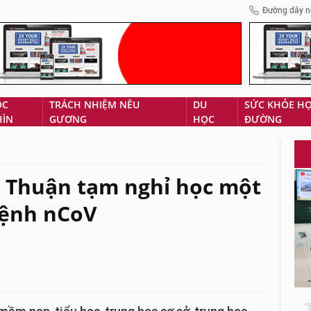
Đường dây n
ÓC
TRÁCH NHIỆM NÊU
DU
SỨC KHỎE H
HÌN
GƯƠNG
HỌC
ĐƯỜNG
h Thuận tạm nghỉ học một
bệnh nCoV