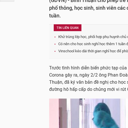
(GDVN) - Bình Thuận cho phép trẻ m
phổ thông, học sinh, sinh viên các
tuần.
TIN LIÊN QUAN
Khử trùng lớp học, phối hợp phụ huynh chủ
Có nên cho học sinh nghỉ học thêm 1 tuần 
Vinschool kéo dài thời gian nghỉ học để ph
Trước tình hình diễn biến phức tạp củ
Corona gây ra, ngày 2/2 ông Phan Đoàn
Thuận, đã ký văn bản đề nghị cho học
đường hô hấp cấp do chủng mới vi rút 