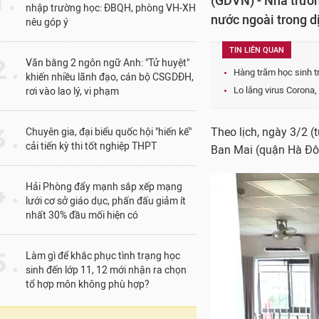
1 .
(GDVN) - Nhà trườn
nhập trường học: ĐBQH, phòng VH-XH
nước ngoài trong dị
nêu góp ý
TIN LIÊN QUAN
 .
Văn bằng 2 ngôn ngữ Anh: "Tử huyệt"
Hàng trăm học sinh t
khiến nhiều lãnh đạo, cán bộ CSGDĐH,
Lo lắng virus Corona,
rơi vào lao lý, vi phạm
 .
Theo lịch, ngày 3/2 (
Chuyên gia, đại biểu quốc hội "hiến kế"
cải tiến kỳ thi tốt nghiệp THPT
Ban Mai (quận Hà Đôn
 .
Hải Phòng đẩy mạnh sắp xếp mạng
lưới cơ sở giáo dục, phấn đấu giảm ít
nhất 30% đầu mối hiện có
 .
Làm gì để khắc phục tình trạng học
sinh đến lớp 11, 12 mới nhận ra chọn
tổ hợp môn không phù hợp?