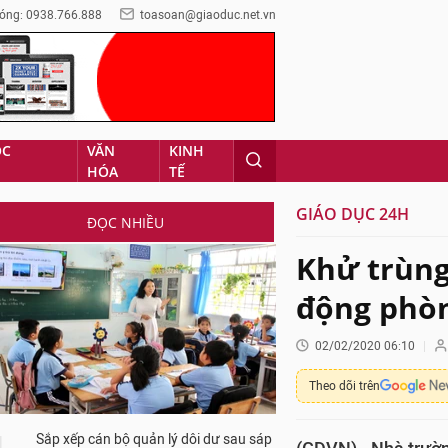
óng: 0938.766.888
toasoan@giaoduc.net.vn
ỌC
VĂN
KINH
HÓA
TẾ
GIÁO DỤC 24H
ĐỌC NHIỀU
Khử trùng
động phòn
02/02/2020 06:10
Theo dõi trên
Sắp xếp cán bộ quản lý dôi dư sau sáp