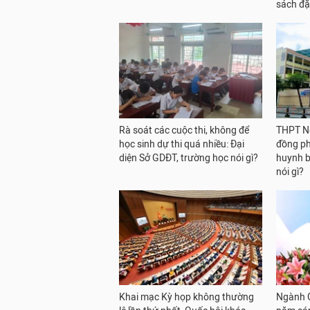
sách đặ
Rà soát các cuộc thi, không để
THPT Ng
học sinh dự thi quá nhiều: Đại
đồng ph
diện Sở GDĐT, trường học nói gì?
huynh b
nói gì?
Khai mạc Kỳ họp không thường
Ngành G