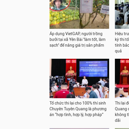
Áp dụng VietGAP, người trồng
Hiệu tr
bưởi tại xã Yên Bài "làm tốt, làm
kỳ thi 
sạch" để nâng giá trị sản phẩm
tính bả
quả
Tổ chức thi lại cho 100% thí sinh
Thi lại 
Chuyên Tuyên Quang là phương
Quang có
án “hợp tình, hợp lý, hợp pháp”
không t
dãi