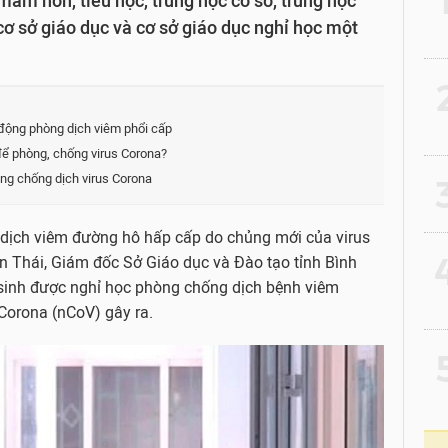
ầm non, tiểu học, trung học cơ sở, trung học
 cơ sở giáo dục và cơ sở giáo dục nghỉ học một
2
 động phòng dịch viêm phổi cấp
để phòng, chống virus Corona?
òng chống dịch virus Corona
3
a dịch viêm đường hô hấp cấp do chủng mới của virus
4
 Thái, Giám đốc Sở Giáo dục và Đào tạo tỉnh Bình
 sinh được nghỉ học phòng chống dịch bệnh viêm
Corona (nCoV) gây ra.
5