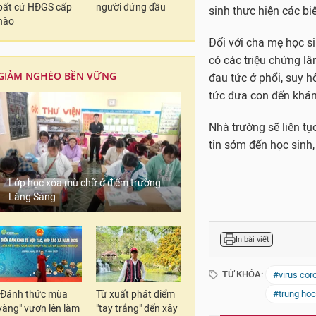
bất cứ HĐGS cấp
người đứng đầu
sinh thực hiện các b
nào
Đối với cha mẹ học si
có các triệu chứng lâ
GIẢM NGHÈO BỀN VỮNG
đau tức ở phổi, suy 
tức đưa con đến khám 
Nhà trường sẽ liên t
tin sớm đến học sinh
Lớp học xóa mù chữ ở điểm trường
Làng Sáng
In bài viết
TỪ KHÓA:
#virus cor
"Đánh thức mùa
Từ xuất phát điểm
#trung học
vàng" vươn lên làm
"tay trắng" đến xây