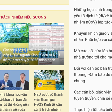
Những học sinh trong
yếu tố dịch tễ (đi/về
TRÁCH NHIỆM NÊU GƯƠNG
nhiễm nCoV) lập tức c
Khuyến khích giáo vi
nhân. Phối hợp với c
Cần sớm có câu trả lời về 2 thành
Mở cửa sổ, cửa lớp h
viên HĐGS ngành Kinh tế đến từ NEU
nhà trường tới cha mẹ
để mùa xét duyệt 2025 minh bạch
Đối với cán bộ bán tr
thoáng. Đảm bảo đủ 
chung.
Các cán bộ, giáo viên
Nhà khoa học vẫn
NEU vượt số thành
tuyên truyền, chia s
kê khai bài báo đã
viên tham gia
bị rút thì không nên
HĐGS Kinh tế, cần
Thực hiện tốt các bi
là thành viên của
xử lý trách nhiệm