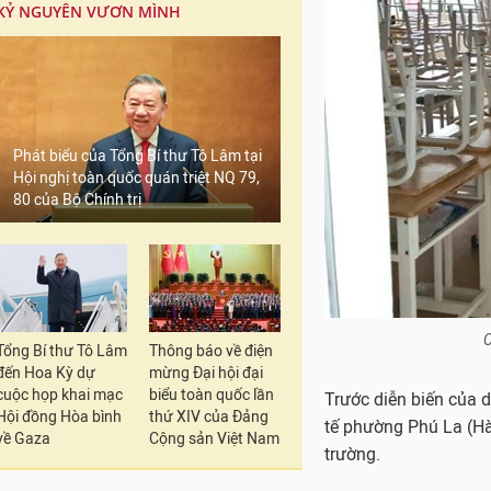
KỶ NGUYÊN VƯƠN MÌNH
Phát biểu của Tổng Bí thư Tô Lâm tại
Hội nghị toàn quốc quán triệt NQ 79,
80 của Bộ Chính trị
C
Tổng Bí thư Tô Lâm
Thông báo về điện
đến Hoa Kỳ dự
mừng Đại hội đại
cuộc họp khai mạc
biểu toàn quốc lần
Trước diễn biến của d
Hội đồng Hòa bình
thứ XIV của Đảng
tế phường Phú La (Hà
về Gaza
Cộng sản Việt Nam
trường.