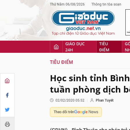
Thứ Năm 06/08/2026
Thông tin tòa soạn
GIÁO DỤC
TIÊU
G
24H
ĐIỂM
N
TIÊU ĐIỂM
Học sinh tỉnh Bìn
tuần phòng dịch 
02/02/2020 05:52
Phan Tuyết
Theo dõi trên