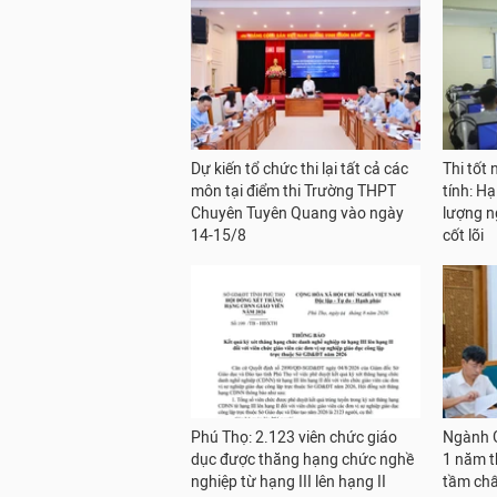
Dự kiến tổ chức thi lại tất cả các
Thi tốt
môn tại điểm thi Trường THPT
tính: H
Chuyên Tuyên Quang vào ngày
lượng n
14-15/8
cốt lõi
Phú Thọ: 2.123 viên chức giáo
Ngành G
dục được thăng hạng chức nghề
1 năm t
nghiệp từ hạng III lên hạng II
tầm chấ