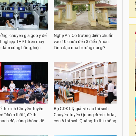
ưởng, chuyên gia góp ý để
Nghệ An: Có trường điểm chuẩn
tốt nghiệp THPT trên máy
vào 10 chưa đến 3 điểm/môn,
o đảm công bằng, hiệu
lãnh đạo nhà trường nói gì?
để thi sinh Chuyên Tuyên
Bộ GDĐT lý giải vì sao thí sinh
 “điểm thật”, đề thi
Chuyên Tuyên Quang được thi lại,
hách đố, cũng không dễ
còn 5 thí sinh Quảng Trị thì không