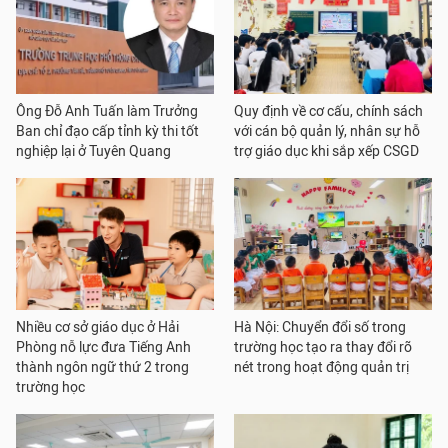
Ông Đỗ Anh Tuấn làm Trưởng
Quy định về cơ cấu, chính sách
Ban chỉ đạo cấp tỉnh kỳ thi tốt
với cán bộ quản lý, nhân sự hỗ
nghiệp lại ở Tuyên Quang
trợ giáo dục khi sắp xếp CSGD
Nhiều cơ sở giáo dục ở Hải
Hà Nội: Chuyển đổi số trong
Phòng nỗ lực đưa Tiếng Anh
trường học tạo ra thay đổi rõ
thành ngôn ngữ thứ 2 trong
nét trong hoạt động quản trị
trường học