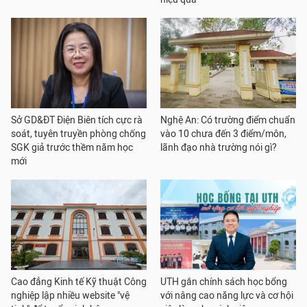
Sở GD&ĐT Điện Biên tích cực rà
Nghệ An: Có trường điểm chuẩn
soát, tuyên truyền phòng chống
vào 10 chưa đến 3 điểm/môn,
SGK giả trước thềm năm học
lãnh đạo nhà trường nói gì?
mới
Cao đẳng Kinh tế Kỹ thuật Công
UTH gắn chính sách học bổng
nghiệp lập nhiều website "vệ
với nâng cao năng lực và cơ hội