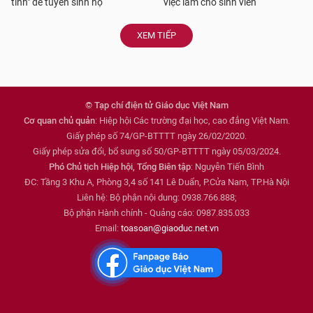
tinh" để tuyển sinh hộ
việc làm cho sinh viên
XEM TIẾP
© Tạp chí điện tử Giáo dục Việt Nam
Cơ quan chủ quản
: Hiệp hội Các trường đại học, cao đẳng Việt Nam.
Giấy phép số 74/GP-BTTTT ngày 26/02/2020.
Giấy phép sửa đổi, bổ sung số 50/GP-BTTTT ngày 05/03/2024.
Phó Chủ tịch Hiệp hội, Tổng Biên tập
: Nguyễn Tiến Bình
ĐC: Tầng 3 Khu A, Phòng 3,4 số 141 Lê Duẩn, P.Cửa Nam, TP.Hà Nội
Liên hệ: Bộ phận nội dung: 0938.766.888;
Bộ phận Hành chính - Quảng cáo: 0987.835.033
Email:
toasoan@giaoduc.net.vn