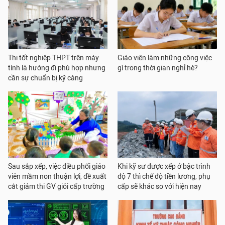
Thi tốt nghiệp THPT trên máy
Giáo viên làm những công việc
tính là hướng đi phù hợp nhưng
gì trong thời gian nghỉ hè?
cần sự chuẩn bị kỹ càng
Sau sắp xếp, việc điều phối giáo
Khi kỹ sư được xếp ở bậc trình
viên mầm non thuận lợi, đề xuất
độ 7 thì chế độ tiền lương, phụ
cắt giảm thi GV giỏi cấp trường
cấp sẽ khác so với hiện nay