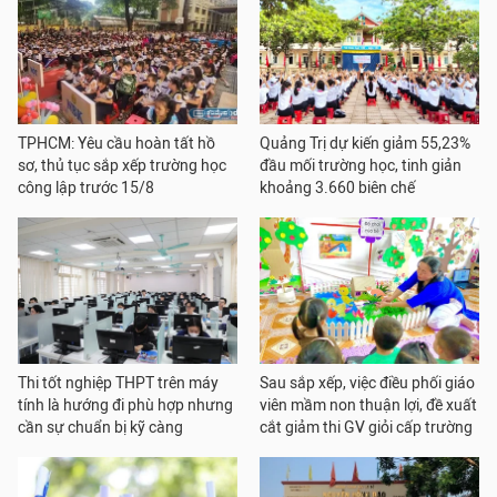
TPHCM: Yêu cầu hoàn tất hồ
Quảng Trị dự kiến giảm 55,23%
sơ, thủ tục sắp xếp trường học
đầu mối trường học, tinh giản
công lập trước 15/8
khoảng 3.660 biên chế
Thi tốt nghiệp THPT trên máy
Sau sắp xếp, việc điều phối giáo
tính là hướng đi phù hợp nhưng
viên mầm non thuận lợi, đề xuất
cần sự chuẩn bị kỹ càng
cắt giảm thi GV giỏi cấp trường