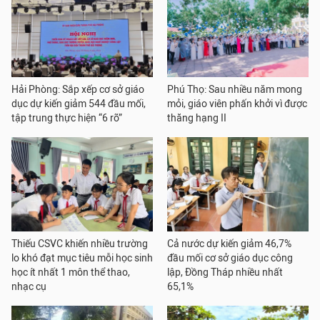
Hải Phòng: Sắp xếp cơ sở giáo
Phú Thọ: Sau nhiều năm mong
dục dự kiến giảm 544 đầu mối,
mỏi, giáo viên phấn khởi vì được
tập trung thực hiện “6 rõ”
thăng hạng II
Thiếu CSVC khiến nhiều trường
Cả nước dự kiến giảm 46,7%
lo khó đạt mục tiêu mỗi học sinh
đầu mối cơ sở giáo dục công
học ít nhất 1 môn thể thao,
lập, Đồng Tháp nhiều nhất
nhạc cụ
65,1%