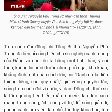
Tổng Bí thư Nguyễn Phú Trọng với nhân dân thôn Thượng
Điện, xã Vinh Quang, huyện Vĩnh Bảo trong Ngày hội Đại đoàn
kết toàn dân tộc thành phố Hải Phòng (15/11/2017). (Ảnh:
Trí Dũng/TTXVN)
Trọn cuộc đời đồng chí Tổng Bí thư Nguyễn Phú
Trọng đã bền bỉ cống hiến cho sự nghiệp cách mạng
của Đảng và dân tộc ta bằng một tinh thần, ý chí
thép, không lùi bước trước những trở ngại, khó khăn;
khẳng định một nhân cách lớn, coi “Danh dự là điều
thiêng liêng, cao quý nhất,” giữ vững nguyên tắc,
sống trọn cuộc đời vì nước, vì dân. Đồng chí thực sự
là tấm gương tiêu biểu, mẫu mực về đạo đức cách
mạng trong sáng, “chí công vô tư,” lối sống giản dị,
phong cách làm việc dân chủ, tận tụy, khoa học, tôn