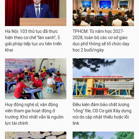
Hà Nội: 103 thủ tục đã thực
TPHCM: Từ năm học 2027-
hiện theo cơ chế "làn xanh", 5
2028, toàn bộ các cơ sở giáo
giải pháp tiếp tục ưu tiên triển
dục phổ thông sẽ tổ chức dạy
khai
học 2 buổi/ngày
Huy động nghệ sĩ, vận động
Điều kiện đảm bảo chất lượng
viên tham gia hoạt động ở
"rỗng" file, CĐ Cơ giới Xây dựng
trường: Khó nhất vẫn là nguồn
nói do cập nhật thiếu hoặc lỗi
lực tài chính
link