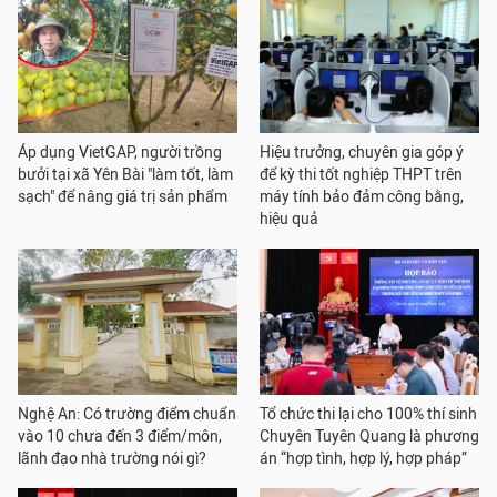
Áp dụng VietGAP, người trồng
Hiệu trưởng, chuyên gia góp ý
bưởi tại xã Yên Bài "làm tốt, làm
để kỳ thi tốt nghiệp THPT trên
sạch" để nâng giá trị sản phẩm
máy tính bảo đảm công bằng,
hiệu quả
Nghệ An: Có trường điểm chuẩn
Tổ chức thi lại cho 100% thí sinh
vào 10 chưa đến 3 điểm/môn,
Chuyên Tuyên Quang là phương
lãnh đạo nhà trường nói gì?
án “hợp tình, hợp lý, hợp pháp”