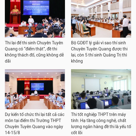
Thi lại để thi sinh Chuyên Tuyên
Bộ GDĐT lý giải vì sao thí sinh
Quang có “điểm thật”, đề thi
Chuyên Tuyên Quang được thi
không thách đố, cũng không dễ
lại, còn 5 thí sinh Quảng Trị thì
dãi
không
Dự kiến tổ chức thi lại tất cả các
Thi tốt nghiệp THPT trên máy
môn tại điểm thi Trường THPT
tính: Hạ tầng công nghệ, chất
Chuyên Tuyên Quang vào ngày
lượng ngân hàng đề thi là yếu tố
14-15/8
cốt lõi