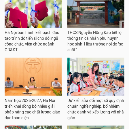
Hà Nội ban hành kế hoạch đào
THCS Nguyễn Hồng Đào tiết lộ
tạo trình độ tiến sĩ cho đội ngũ
thông tin cá nhân phụ huynh,
công chức, viên chức ngành
học sinh: Hiệu trưởng nói do "sơ
GD&ĐT
suất"
Năm học 2026-2027, Hà Nội
Dự kiến sửa đổi một số quy định
triển khai đồng bộ nhiều giải
chuẩn nghề nghiệp, bổ nhiệm
pháp nâng cao chất lượng giáo
chức danh và xếp lương với nhà
dục toàn diện
giáo