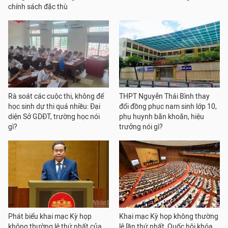
chính sách đặc thù
Rà soát các cuộc thi, không để
THPT Nguyễn Thái Bình thay
học sinh dự thi quá nhiều: Đại
đổi đồng phục nam sinh lớp 10,
diện Sở GDĐT, trường học nói
phụ huynh băn khoăn, hiệu
gì?
trưởng nói gì?
Phát biểu khai mạc Kỳ họp
Khai mạc Kỳ họp không thường
không thường lệ thứ nhất của
lệ lần thứ nhất, Quốc hội khóa