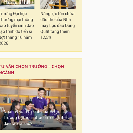
Trường Đại học
Năng lực tồn chứa
Thương mại thông
dầu thô của Nhà
báo tuyển sinh đào
máy Lọc dầu Dung
tạo trình độ tiến sĩ
Quất tăng thêm
đợt tháng 10 năm
12,5%
2026
TƯ VẤN CHỌN TRƯỜNG – CHỌN
NGÀNH
Ngành Quản trị kinh doanh tại
Trường Đại học Intracom có lợi thế
đào tạo ra sao?