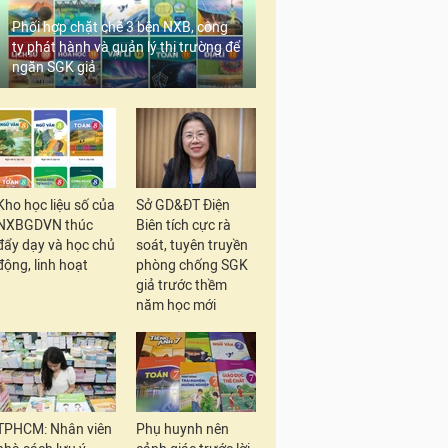
Phối hợp chặt chẽ 3 bên NXB, công
ty phát hành và quản lý thị trường để
ngăn SGK giả
Kho học liệu số của
Sở GD&ĐT Điện
NXBGDVN thúc
Biên tích cực rà
đẩy dạy và học chủ
soát, tuyên truyền
động, linh hoạt
phòng chống SGK
giả trước thềm
năm học mới
TPHCM: Nhân viên
Phụ huynh nên