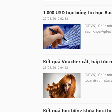
1.000 USD học bổng tin học Ba
27/03/2012 02:33
(GDVN) -Chúc mừ
BachKhoa-Aptech 
Kết quả Voucher cắt, hấp tóc m
23/03/2012 04:22
(GDVN) -Chúc mừn
tóc miễn phí của 
Kết quả học bổng khóa học thự