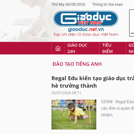
Thứ Bảy 08/08/2026
Thông tin tòa soạn
GIÁO DỤC
TIÊU
G
24H
ĐIỂM
N
ĐÀO TẠO TIẾNG ANH
Regal Edu kiến tạo giáo dục t
hè trưởng thành
22/07/2026 09:11
GDVN - Regal Edu 
các đơn vị quân độ
nhiệm.