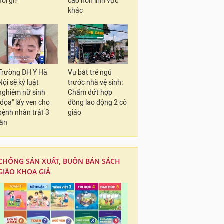
nói gì?
cao hơn lĩnh vực
khác
Trường ĐH Y Hà
Vụ bắt trẻ ngủ
Nội sẽ kỷ luật
trước nhà vệ sinh:
nghiêm nữ sinh
Chấm dứt hợp
"dọa" lấy ven cho
đồng lao động 2 cô
bệnh nhân trật 3
giáo
lần
CHỐNG SẢN XUẤT, BUÔN BÁN SÁCH
GIÁO KHOA GIẢ