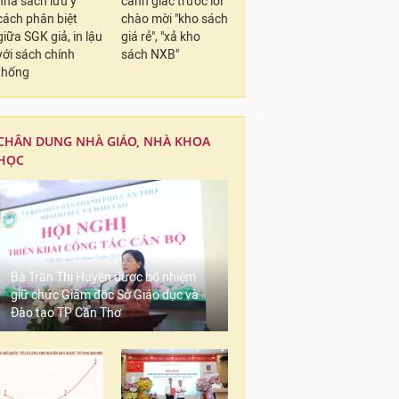
nhà sách lưu ý
cảnh giác trước lời
cách phân biệt
chào mời "kho sách
giữa SGK giả, in lậu
giá rẻ", "xả kho
với sách chính
sách NXB"
thống
CHÂN DUNG NHÀ GIÁO, NHÀ KHOA
HỌC
Bà Trần Thị Huyền được bổ nhiệm
giữ chức Giám đốc Sở Giáo dục và
Đào tạo TP Cần Thơ