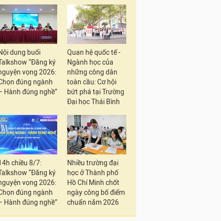
Nội dung buổi
Quan hệ quốc tế -
Talkshow “Đăng ký
Ngành học của
nguyện vọng 2026:
những công dân
Chọn đúng ngành
toàn cầu: Cơ hội
– Hành đúng nghề”
bứt phá tại Trường
Đại học Thái Bình
14h chiều 8/7:
Nhiều trường đại
Talkshow “Đăng ký
học ở Thành phố
nguyện vọng 2026:
Hồ Chí Minh chốt
Chọn đúng ngành
ngày công bố điểm
– Hành đúng nghề”
chuẩn năm 2026