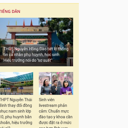
TIẾNG DÂN
THCS Nguyễn Hồng Đào tiết lộ thông
tin cá nhân phụ huynh, học sinh:
Hiệu trưởng nói do "sơ suất"
THPT Nguyễn Thái
Sinh viên
Bình thay đổi đồng
livestream phản
phục nam sinh lớp
cảm: Chuẩn mực
10, phụ huynh băn
đào tạo y khoa cần
khoăn, hiệu trưởng
được đặt ra ở mức