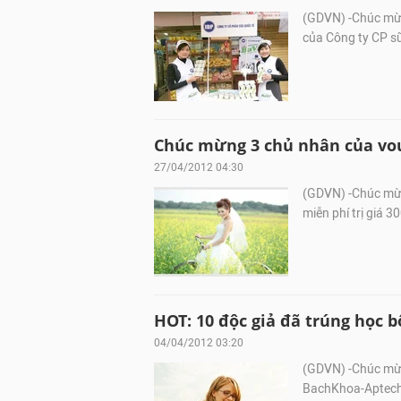
(GDVN) -Chúc mừn
của Công ty CP sữ
Chúc mừng 3 chủ nhân của vou
27/04/2012 04:30
(GDVN) -Chúc mừn
miễn phí trị giá 
HOT: 10 độc giả đã trúng học bổ
04/04/2012 03:20
(GDVN) -Chúc mừ
BachKhoa-Aptech 