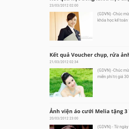
23/03/2012 02:00
(GDVN) -Chúc mừn
khóa học kế toán 
Kết quả Voucher chụp, rửa ảnh 
21/03/2012 02:34
(GDVN) -Chúc mừn
miễn phí trị giá 
Ảnh viện áo cưới Melia tặng 3
20/03/2012 23:00
(GDVN) - Từ ngày 