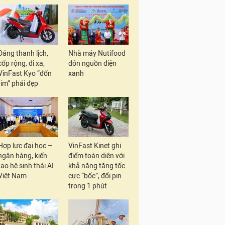
Dáng thanh lịch,
Nhà máy Nutifood
cốp rộng, đi xa,
đón nguồn điện
VinFast Kyo “đốn
xanh
tim” phái đẹp
Hợp lực đại học –
VinFast Kinet ghi
ngân hàng, kiến
điểm toàn diện với
tạo hệ sinh thái AI
khả năng tăng tốc
Việt Nam
cực “bốc”, đổi pin
trong 1 phút