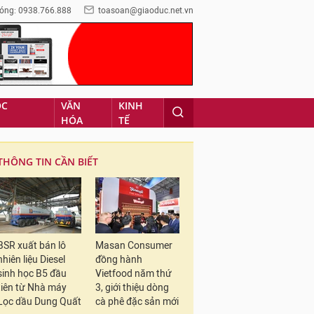
óng: 0938.766.888
toasoan@giaoduc.net.vn
ỌC
VĂN
KINH
HÓA
TẾ
THÔNG TIN CẦN BIẾT
BSR xuất bán lô
Masan Consumer
nhiên liệu Diesel
đồng hành
sinh học B5 đầu
Vietfood năm thứ
tiên từ Nhà máy
3, giới thiệu dòng
Lọc dầu Dung Quất
cà phê đặc sản mới