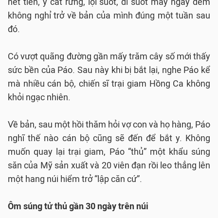
hết tiền, y cắt rừng, lội suốt, đi suốt mấy ngày đêm
không nghỉ trở về bản của mình đúng một tuần sau
đó.
Có vượt quãng đường gần mấy trăm cây số mới thấy
sức bền của Páo. Sau này khi bị bắt lại, nghe Páo kể
mà nhiều cán bộ, chiến sĩ trại giam Hồng Ca không
khỏi ngạc nhiên.
Về bản, sau một hồi thăm hỏi vợ con và họ hàng, Páo
nghĩ thế nào cán bộ cũng sẽ đến để bắt y. Không
muốn quay lại trại giam, Páo “thủ” một khẩu súng
săn của Mỹ sản xuất và 20 viên đạn rồi leo thẳng lên
một hang núi hiểm trở “lập căn cứ”.
Ôm súng tử thủ gần 30 ngày trên núi