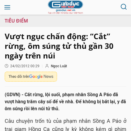
TIÊU ĐIỂM
Vượt ngục chấn động: “Cắt”
rừng, ôm súng tử thủ gần 30
ngày trên núi
24/02/2012 00:29
Ngọc Luật
Theo dõi trên
(GDVN) -
Cắt rừng, lội suối, phạm nhân Sồng A Páo đã
vượt hàng trăm cây số để về nhà. Để không bị bắt lại, y đã
ôm súng rồi lên núi tử thủ.
Câu chuyện trốn tù của phạm nhân Sồng A Páo ở
trại giam Hồng Ca cũng ly kỳ không kém gì phim