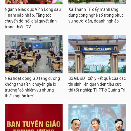
Ngành Giáo dục Vĩnh Long sau
Xã Thanh Trì đẩy mạnh ứng
1 năm sáp nhập: Tăng tốc
dụng công nghệ số trong phục
chuyển đổi số, giải quyết tình
vụ người dân, doanh nghiệp
trạng thiếu GV
Nếu hoạt động GD tăng cường
Sở GD&ĐT xử lý kết quả của các
không thu tiền, chuyên gia lo
thí sinh liên quan đến tiêu cực
trường "có nhiệm vụ nhưng
thi tốt nghiệp THPT ở Quảng Trị
thiếu nguồn lực"