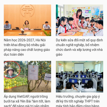
Năm học 2026-2027, Hà Nội
Dự kiến sửa đổi một số quy định
triển khai đồng bộ nhiều giải
chuẩn nghề nghiệp, bổ nhiệm
pháp nâng cao chất lượng giáo
chức danh và xếp lương với nhà
dục toàn diện
giáo
Áp dụng VietGAP, người trồng
Hiệu trưởng, chuyên gia góp ý
bưởi tại xã Yên Bài "làm tốt, làm
để kỳ thi tốt nghiệp THPT trên
sạch" để nâng giá trị sản phẩm
máy tính bảo đảm công bằng,