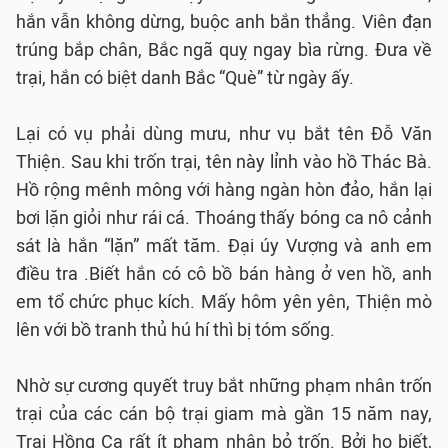
hắn vẫn không dừng, buộc anh bắn thẳng. Viên đạn
trúng bắp chân, Bắc ngã quỵ ngay bìa rừng. Đưa về
trại, hắn có biệt danh Bắc “Què” từ ngày ấy.
Lại có vụ phải dùng mưu, như vụ bắt tên Đỗ Văn
Thiện. Sau khi trốn trại, tên này lỉnh vào hồ Thác Bà.
Hồ rộng mênh mông với hàng ngàn hòn đảo, hắn lại
bơi lặn giỏi như rái cá. Thoáng thấy bóng ca nô cảnh
sát là hắn “lặn” mất tăm. Đại úy Vượng và anh em
điều tra .Biết hắn có cô bồ bán hàng ở ven hồ, anh
em tổ chức phục kích. Mấy hôm yên yên, Thiện mò
lên với bồ tranh thủ hú hí thì bị tóm sống.
Nhờ sự cương quyết truy bắt những phạm nhân trốn
trại của các cán bộ trại giam mà gần 15 năm nay,
Trại Hồng Ca rất ít phạm nhân bỏ trốn. Bởi họ biết,