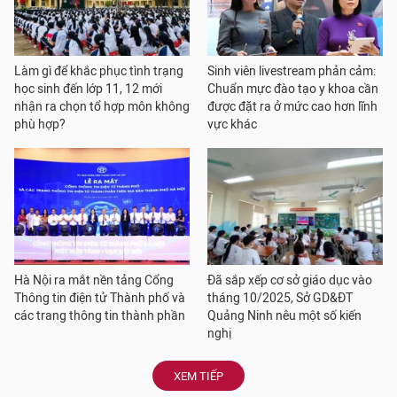
Làm gì để khắc phục tình trạng
Sinh viên livestream phản cảm:
học sinh đến lớp 11, 12 mới
Chuẩn mực đào tạo y khoa cần
nhận ra chọn tổ hợp môn không
được đặt ra ở mức cao hơn lĩnh
phù hợp?
vực khác
Hà Nội ra mắt nền tảng Cổng
Đã sắp xếp cơ sở giáo dục vào
Thông tin điện tử Thành phố và
tháng 10/2025, Sở GD&ĐT
các trang thông tin thành phần
Quảng Ninh nêu một số kiến
nghị
XEM TIẾP