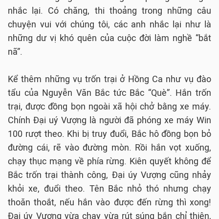
nhắc lại. Có chăng, thi thoảng trong những câu
chuyện vui với chúng tôi, các anh nhắc lại như là
những dư vị khó quên của cuộc đời làm nghề “bắt
nã”.
Kể thêm những vụ trốn trại ở Hồng Ca như vụ đào
tẩu của Nguyễn Văn Bắc tức Bắc “Què”. Hắn trốn
trại, được đồng bọn ngoài xã hội chở bằng xe máy.
Chính Đại uý Vượng là người đã phóng xe máy Win
100 rượt theo. Khi bị truy đuổi, Bắc hô đồng bọn bỏ
đường cái, rẽ vào đường mòn. Rồi hắn vọt xuống,
chạy thục mạng về phía rừng. Kiên quyết không để
Bắc trốn trại thành công, Đại úy Vượng cũng nhảy
khỏi xe, đuổi theo. Tên Bắc nhỏ thó nhưng chạy
thoăn thoắt, nếu hắn vào được đến rừng thì xong!
Đại úy Vượng vừa chạy vừa rút súng bắn chỉ thiên,