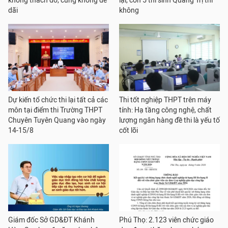
không thách đố, cũng không dễ
lại, còn 5 thí sinh Quảng Trị thì
dãi
không
Dự kiến tổ chức thi lại tất cả các
Thi tốt nghiệp THPT trên máy
môn tại điểm thi Trường THPT
tính: Hạ tầng công nghệ, chất
Chuyên Tuyên Quang vào ngày
lượng ngân hàng đề thi là yếu tố
14-15/8
cốt lõi
Giám đốc Sở GD&ĐT Khánh
Phú Thọ: 2.123 viên chức giáo