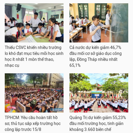
Thiếu CSVC khiến nhiều trường
Cả nước dự kiến giảm 46,7%
lo khó đạt mục tiêu mỗi học sinh
đầu mối cơ sở giáo dục công
học ít nhất 1 môn thể thao,
lập, Đồng Tháp nhiều nhất
nhạc cụ
65,1%
TPHCM: Yêu cầu hoàn tất hồ
Quảng Trị dự kiến giảm 55,23%
sơ, thủ tục sắp xếp trường học
đầu mối trường học, tinh giản
công lập trước 15/8
khoảng 3.660 biên chế