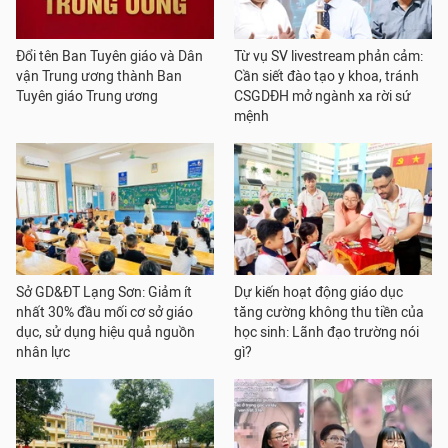
Đổi tên Ban Tuyên giáo và Dân
Từ vụ SV livestream phản cảm:
vận Trung ương thành Ban
Cần siết đào tạo y khoa, tránh
Tuyên giáo Trung ương
CSGDĐH mở ngành xa rời sứ
mệnh
Sở GD&ĐT Lạng Sơn: Giảm ít
Dự kiến hoạt động giáo dục
nhất 30% đầu mối cơ sở giáo
tăng cường không thu tiền của
dục, sử dụng hiệu quả nguồn
học sinh: Lãnh đạo trường nói
nhân lực
gì?