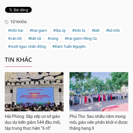
TỪ KHÓA:
#trốn trại
#trại giam
#đại úy
#trốn tù
#bắt
#bỏ trốn
#cán bộ
#bắt nã
#súng
#trại giam Hồng Ca
#vượt ngục chấn động
#Đàm Tuấn Nguyên.
TIN KHÁC
Hải Phòng: Sắp xếp cơ sở giáo
Phú Thọ: Sau nhiều năm mong
dục dự kiến giảm 544 đầu mối,
mỏi, giáo viên phấn khởi vì được
tập trung thực hiện “6 rõ”
thăng hạng II