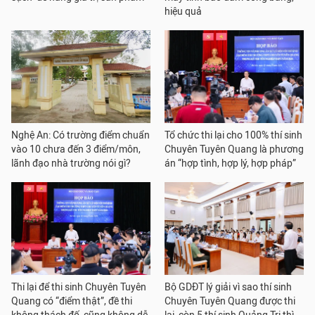
hiệu quả
Nghệ An: Có trường điểm chuẩn
Tổ chức thi lại cho 100% thí sinh
vào 10 chưa đến 3 điểm/môn,
Chuyên Tuyên Quang là phương
lãnh đạo nhà trường nói gì?
án “hợp tình, hợp lý, hợp pháp”
Thi lại để thi sinh Chuyên Tuyên
Bộ GDĐT lý giải vì sao thí sinh
Quang có “điểm thật”, đề thi
Chuyên Tuyên Quang được thi