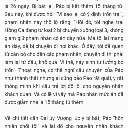
là 26 ngày. Bị bắt lại, Páo bị kết thêm 15 tháng tù.
Sau này, khi được hỏi: “Vì sao lại có ý định trốn trại”,
phạm nhân này thổ lộ rằng: “Hồi đó, tôi nghe trại
Hồng Ca đang từ loại 2 bị chuyển xuống loại 3, không
giam giữ phạm nhân có án dày nữa. Mà tôi lại mang
án dày, dễ bị chuyển đi nơi khác. Ở đây, tôi đã quen
từ cán bộ cho đến các phạm nhân, chuyển đi thì phải
làm lại từ đầu, khổ quá. Vì thế, nảy sinh tư tưởng bỏ
trốn”. Thoạt nghe, có thể nghĩ câu chuyện của Páo
như thành thật nhưng ai cũng bảo Páo rất quái, y rất
thông minh khi câu trả lời đổ lỗi cho nguyên nhân
khách quan. Và có lẽ vì vậy mà Páo nhận mức án đã
được giảm nhẹ là 15 tháng tù thêm.
Về chi tiết cắn Đại úy Vượng lúc y bị bắt, Páo “hồn
nhiên chối tội” và lại đổ cho nguyên nhân khách