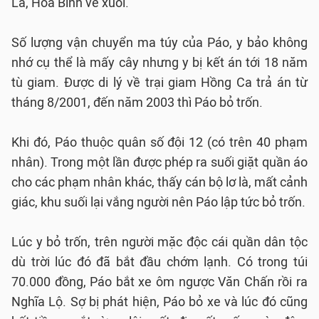
La, Hòa Bình về xuôi.
Số lượng vận chuyển ma túy của Páo, y bảo không
nhớ cụ thể là mấy cây nhưng y bị kết án tới 18 năm
tù giam. Được di lý về trại giam Hồng Ca trả án từ
tháng 8/2001, đến năm 2003 thì Páo bỏ trốn.
Khi đó, Páo thuộc quân số đội 12 (có trên 40 phạm
nhân). Trong một lần được phép ra suối giặt quần áo
cho các phạm nhân khác, thấy cán bộ lơ là, mất cảnh
giác, khu suối lại vắng người nên Páo lập tức bỏ trốn.
Lúc y bỏ trốn, trên người mặc độc cái quần dân tộc
dù trời lúc đó đã bắt đầu chớm lạnh. Có trong túi
70.000 đồng, Páo bắt xe ôm ngược Văn Chấn rồi ra
Nghĩa Lộ. Sợ bị phát hiện, Páo bỏ xe và lúc đó cũng