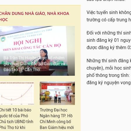
Việc tuyển sinh không
CHÂN DUNG NHÀ GIÁO, NHÀ KHOA
HỌC
trường có cấp trung 
Đối với những thí si
sinh đăng ký 01 nguy
được đăng ký thêm 02
Bà Trần Thị Huyền được bổ nhiệm
Những thí sinh đăng 
giữ chức Giám đốc Sở Giáo dục và
chuyên), mỗi học sin
Đào tạo TP Cần Thơ
phổ thông trong tỉnh:
đăng ký nguyện vọng
Chi tiết 10 bài báo
Trường Đại học
quốc tế của Phó
Ngân hàng TP. Hồ
Chủ tịch UBND tỉnh
Chí Minh công bố
Phú Thọ từ khi
Ban Giám hiệu mới