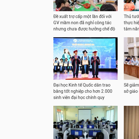
Đề xuất trợ cấp một lần đối với
Thủ tướ
GV mầm non đã nghỉ công tác
thực hi
nhưng chưa được hưởng chế độ
tâm nă
Đại học Kinh tế Quốc dân trao
Sẽ giảm
bằng tốt nghiệp cho hơn 2.000
sở giáo
sinh viên đại học chính quy