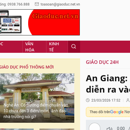
óng: 0938.766.888
toasoan@giaoduc.net.vn
ỌC
VĂN
KINH
HÓA
TẾ
GIÁO DỤC 24H
GIÁO DỤC PHỔ THÔNG MỚI
An Giang: 
diễn ra và
23/03/2026 17:52
Nghệ An: Có trường điểm chuẩn vào
10 chưa đến 3 điểm/môn, lãnh đạo
Theo dõi trên
nhà trường nói gì?
0:00