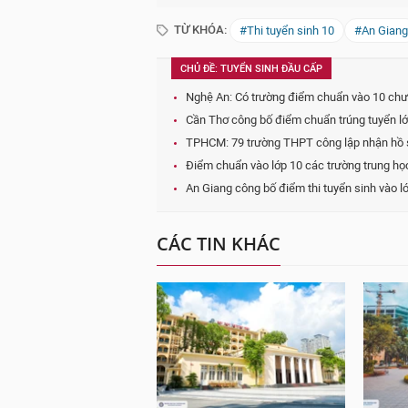
TỪ KHÓA:
#Thi tuyển sinh 10
#An Giang
CHỦ ĐỀ: TUYỂN SINH ĐẦU CẤP
Nghệ An: Có trường điểm chuẩn vào 10 chư
Cần Thơ công bố điểm chuẩn trúng tuyển l
TPHCM: 79 trường THPT công lập nhận hồ sơ
Điểm chuẩn vào lớp 10 các trường trung họ
An Giang công bố điểm thi tuyển sinh vào l
CÁC TIN KHÁC