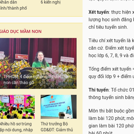
Nhân dân
6 kiến nghị
bài 60 phút.
tỉnh/thành phố
Môn chuyên thuộc một
Lịch sử, Địa lý, Tiếng
GIÁO DỤC MẦM NON
vi tính. Các môn còn l
Các thí sinh thi vào 
thi vào trường chuyê
+ Điểm môn Toán + Đ
Thời gian tổ chức thi
TPHCM: 4 điểm nghẽn giáo dục mầm
trường trung học phổ
non cần tháo gỡ
Sở Giáo dục và Đào tạ
dục phổ thông cấp tru
Mỗi môn thi chuyên đ
Nhiều hồ sơ trùng
Thứ trưởng Bộ
trình giáo dục phổ t
lặp nội dung, nhập
GD&ĐT: Giảm thủ
có năng khiếu về mô