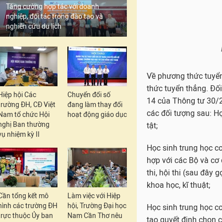
Tăng cường hợp tác với doanh
tạo quyết định chọn c
nghiệp, đối tác trong đào tạo và
nghiên cứu du lịch
Xét tuyển
: thực hiện
lượng học sinh đăng k
chỉ tiêu tuyển sinh.
Tiêu chí xét tuyển là
căn cứ. Điểm xét tuyể
Hiệp hội Các
Chuyển đổi số
học lớp 6, 7, 8, 9 và 
trường ĐH, CĐ Việt
đang làm thay đổi
Nam tổ chức Hội
hoạt động giáo dục
Tổng điểm xét tuyển =
nghị Ban thường
vụ nhiệm kỳ II
quy đổi lớp 9 + điểm 
Thi tuyển
: Tổ chức 0
thông tuyển sinh bằng
Môn thi bắt buộc gồm
Cần tổng kết mô
Làm việc với Hiệp
làm bài 120 phút; môn
hình các trường ĐH
hội, Trường Đại học
trực thuộc Ủy ban
Nam Cần Thơ nêu
gian làm bài 120 phú