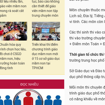
dữ liệu nhiều lần,
tục, báo cáo không
giáo viên mầm non
cần thiết để giáo
mong rà soát cắt
viên mầm non tập
giảm
trung chuyên môn
In bài viết
TỪ KHÓA:
#Kỳ thi tu
Chuẩn hóa quy
Triển khai thí điểm
#Phương th
trình chọn học liệu,
chương trình giáo
đồ chơi ở CSGD
dục mầm non mới
#Phân luồn
mầm non, hiệu
ở 15 cơ sở giáo dục
trưởng hoàn toàn
mầm non tại
CHỦ ĐỀ: TUYỂN SINH ĐẦ
đồng tình
TPHCM
Nghệ An: Có trường đ
Cần Thơ công bố điểm
TPHCM: 79 trường THP
ĐỌC NHIỀU
Điểm chuẩn vào lớp 1
An Giang công bố điể