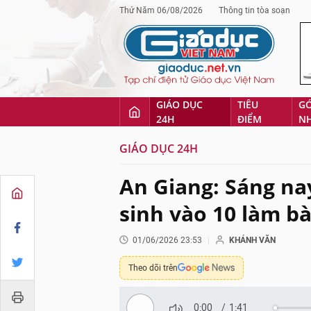
Thứ Năm 06/08/2026
Thông tin tòa soạn
GIÁO DỤC
TIÊU
G
24H
ĐIỂM
N
GIÁO DỤC 24H
An Giang: Sáng nay
sinh vào 10 làm b
01/06/2026 23:53
KHÁNH VĂN
Theo dõi trên
0:00
/
1:41