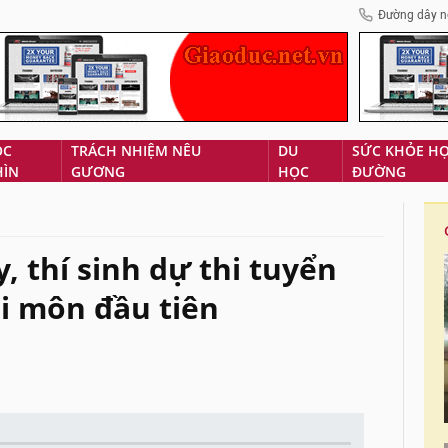
Đường dây n
ÓC
TRÁCH NHIỆM NÊU
DU
SỨC KHỎE H
HÌN
GƯƠNG
HỌC
ĐƯỜNG
, thí sinh dự thi tuyển
ài môn đầu tiên