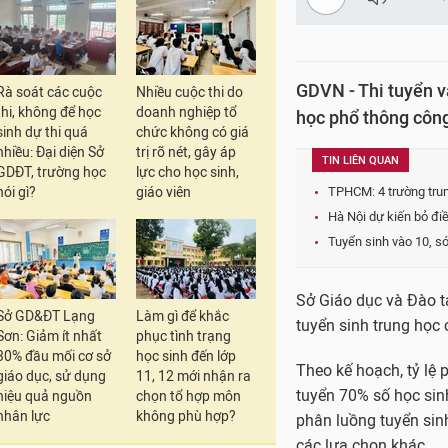
GDVN - Thi tuyển v
Rà soát các cuộc
Nhiều cuộc thi do
thi, không để học
doanh nghiệp tổ
học phổ thông công
sinh dự thi quá
chức không có giá
nhiều: Đại diện Sở
trị rõ nét, gây áp
TIN LIÊN QUAN
GDĐT, trường học
lực cho học sinh,
nói gì?
giáo viên
TPHCM: 4 trường trun
Hà Nội dự kiến bỏ điề
Tuyển sinh vào 10, sớ
Sở Giáo dục và Đào 
Sở GD&ĐT Lạng
Làm gì để khắc
tuyển sinh trung học
Sơn: Giảm ít nhất
phục tình trạng
30% đầu mối cơ sở
học sinh đến lớp
Theo kế hoạch, tỷ lệ
giáo dục, sử dụng
11, 12 mới nhận ra
tuyển 70% số học sinh
hiệu quả nguồn
chọn tổ hợp môn
nhân lực
không phù hợp?
phân luồng tuyển sin
các lựa chọn khác.