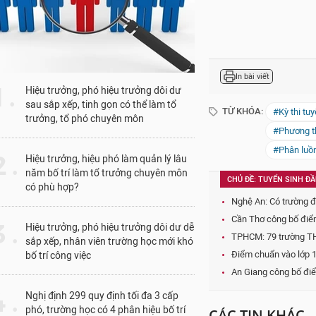
CÁC TIN KHÁC
1 .
Hiệu trưởng, phó hiệu trưởng dôi dư
sau sắp xếp, tinh gọn có thể làm tổ
trưởng, tổ phó chuyên môn
Trường Đại học Thương 
 .
Hiệu trưởng, hiệu phó làm quản lý lâu
thông báo tuyển sinh đà
năm bố trí làm tổ trưởng chuyên môn
trình độ tiến sĩ đợt thá
có phù hợp?
2026
 .
Hiệu trưởng, phó hiệu trưởng dôi dư dễ
sắp xếp, nhân viên trường học mới khó
bố trí công việc
 .
Nghị định 299 quy định tối đa 3 cấp
phó, trường học có 4 phân hiệu bố trí