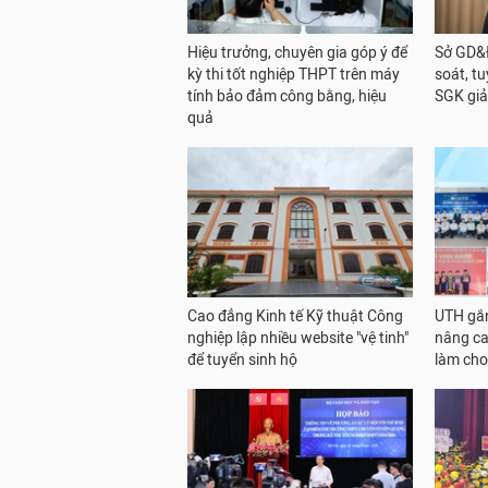
Hiệu trưởng, chuyên gia góp ý để
Sở GD&Đ
kỳ thi tốt nghiệp THPT trên máy
soát, t
tính bảo đảm công bằng, hiệu
SGK giả
quả
Cao đẳng Kinh tế Kỹ thuật Công
UTH gắn
nghiệp lập nhiều website "vệ tinh"
nâng ca
để tuyển sinh hộ
làm cho