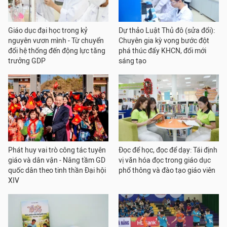
Giáo dục đại học trong kỷ
Dự thảo Luật Thủ đô (sửa đổi):
nguyên vươn mình - Từ chuyển
Chuyên gia kỳ vọng bước đột
đổi hệ thống đến động lực tăng
phá thúc đẩy KHCN, đổi mới
trưởng GDP
sáng tạo
Phát huy vai trò công tác tuyên
Đọc để học, đọc để dạy: Tái định
giáo và dân vận - Nâng tầm GD
vị văn hóa đọc trong giáo dục
quốc dân theo tinh thần Đại hội
phổ thông và đào tạo giáo viên
XIV