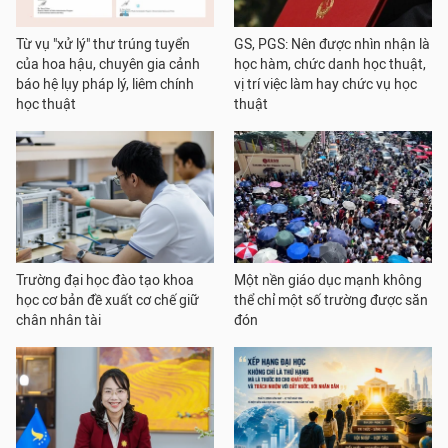
Từ vụ "xử lý" thư trúng tuyển
GS, PGS: Nên được nhìn nhận là
của hoa hậu, chuyên gia cảnh
học hàm, chức danh học thuật,
báo hệ lụy pháp lý, liêm chính
vị trí việc làm hay chức vụ học
học thuật
thuật
Trường đại học đào tạo khoa
Một nền giáo dục mạnh không
học cơ bản đề xuất cơ chế giữ
thể chỉ một số trường được săn
chân nhân tài
đón