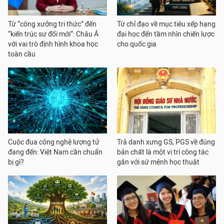
Từ “công xưởng tri thức” đến
Từ chỉ đạo về mục tiêu xếp hạng
“kiến trúc sư đổi mới”: Châu Á
đại học đến tầm nhìn chiến lược
với vai trò định hình khoa học
cho quốc gia
toàn cầu
Cuộc đua công nghệ lượng tử
Trả danh xưng GS, PGS về đúng
đang đến: Việt Nam cần chuẩn
bản chất là một vị trí công tác
bị gì?
gắn với sứ mệnh học thuật