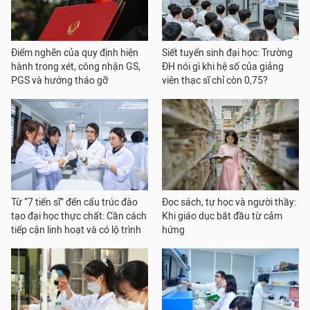
Điểm nghẽn của quy định hiện
Siết tuyển sinh đại học: Trường
hành trong xét, công nhận GS,
ĐH nói gì khi hệ số của giảng
PGS và hướng tháo gỡ
viên thạc sĩ chỉ còn 0,75?
Từ “7 tiến sĩ” đến cấu trúc đào
Đọc sách, tự học và người thầy:
tạo đại học thực chất: Cần cách
Khi giáo dục bắt đầu từ cảm
tiếp cận linh hoạt và có lộ trình
hứng