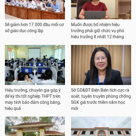
Sẽ giảm hơn 17.000 đầu mối cơ
Muốn được bổ nhiệm hiệu
sở giáo dục công lập
trưởng phải giữ chức vụ phó
hiệu trưởng ít nhất 12 tháng
Hiệu trưởng, chuyên gia góp ý
Sở GD&ĐT Điện Biên tích cực rà
để kỳ thi tốt nghiệp THPT trên
soát, tuyên truyền phòng chống
máy tính bảo đảm công bằng,
SGK giả trước thềm năm học
hiệu quả
mới