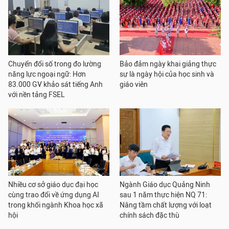
Chuyển đổi số trong đo lường
Bảo đảm ngày khai giảng thực
năng lực ngoại ngữ: Hơn
sự là ngày hội của học sinh và
83.000 GV khảo sát tiếng Anh
giáo viên
với nền tảng FSEL
Nhiều cơ sở giáo dục đại học
Ngành Giáo dục Quảng Ninh
cùng trao đổi về ứng dụng AI
sau 1 năm thực hiện NQ 71:
trong khối ngành Khoa học xã
Nâng tầm chất lượng với loạt
hội
chính sách đặc thù