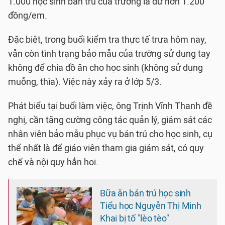
1.000 học sinh bán trú của trường là dư hơn 1.200
đồng/em.
Đặc biệt, trong buổi kiểm tra thực tế trưa hôm nay,
vẫn còn tình trạng bảo mẫu của trường sử dụng tay
không để chia đồ ăn cho học sinh (không sử dụng
muỗng, thìa). Việc này xảy ra ở lớp 5/3.
Phát biểu tại buổi làm việc, ông Trịnh Vĩnh Thanh đề
nghị, cần tăng cường công tác quản lý, giám sát các
nhân viên bảo mẫu phục vụ bán trú cho học sinh, cụ
thể nhất là để giáo viên tham gia giám sát, có quy
chế và nội quy hẳn hoi.
Bữa ăn bán trú học sinh
Tiểu học Nguyễn Thị Minh
Khai bị tố "lèo tèo"