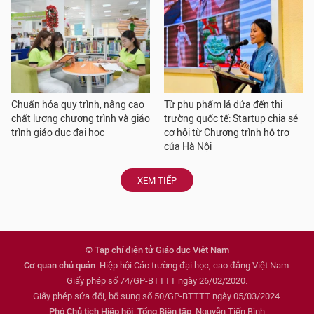
Chuẩn hóa quy trình, nâng cao
Từ phụ phẩm lá dứa đến thị
chất lượng chương trình và giáo
trường quốc tế: Startup chia sẻ
trình giáo dục đại học
cơ hội từ Chương trình hỗ trợ
của Hà Nội
XEM TIẾP
© Tạp chí điện tử Giáo dục Việt Nam
Cơ quan chủ quản
: Hiệp hội Các trường đại học, cao đẳng Việt Nam.
Giấy phép số 74/GP-BTTTT ngày 26/02/2020.
Giấy phép sửa đổi, bổ sung số 50/GP-BTTTT ngày 05/03/2024.
Phó Chủ tịch Hiệp hội, Tổng Biên tập
: Nguyễn Tiến Bình