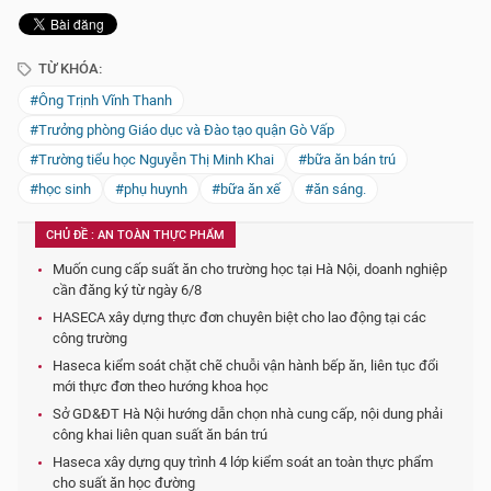
TỪ KHÓA:
#Ông Trịnh Vĩnh Thanh
#Trưởng phòng Giáo dục và Đào tạo quận Gò Vấp
#Trường tiểu học Nguyễn Thị Minh Khai
#bữa ăn bán trú
#học sinh
#phụ huynh
#bữa ăn xế
#ăn sáng.
CHỦ ĐỀ : AN TOÀN THỰC PHẨM
Muốn cung cấp suất ăn cho trường học tại Hà Nội, doanh nghiệp
cần đăng ký từ ngày 6/8
HASECA xây dựng thực đơn chuyên biệt cho lao động tại các
công trường
Haseca kiểm soát chặt chẽ chuỗi vận hành bếp ăn, liên tục đổi
mới thực đơn theo hướng khoa học
Sở GD&ĐT Hà Nội hướng dẫn chọn nhà cung cấp, nội dung phải
công khai liên quan suất ăn bán trú
Haseca xây dựng quy trình 4 lớp kiểm soát an toàn thực phẩm
cho suất ăn học đường