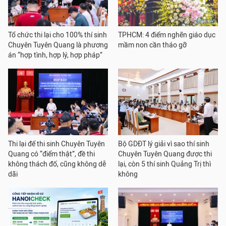
Tổ chức thi lại cho 100% thí sinh
TPHCM: 4 điểm nghẽn giáo dục
Chuyên Tuyên Quang là phương
mầm non cần tháo gỡ
án “hợp tình, hợp lý, hợp pháp”
Thi lại để thi sinh Chuyên Tuyên
Bộ GDĐT lý giải vì sao thí sinh
Quang có “điểm thật”, đề thi
Chuyên Tuyên Quang được thi
không thách đố, cũng không dễ
lại, còn 5 thí sinh Quảng Trị thì
dãi
không