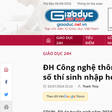
Thứ Bảy 08/08/2026
Thông tin tòa soạn
GIÁO DỤC
TIÊU
G
24H
ĐIỂM
N
GIÁO DỤC 24H
ĐH Công nghệ thôn
số thí sinh nhập h
03/07/2024 23:23
Thanh Thúy
Theo dõi trên