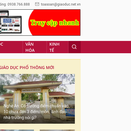
óng: 0938.766.888
toasoan@giaoduc.net.vn
ỌC
VĂN
KINH
HÓA
TẾ
GIÁO DỤC PHỔ THÔNG MỚI
Nghệ An: Có trường điểm chuẩn vào
10 chưa đến 3 điểm/môn, lãnh đạo
nhà trường nói gì?