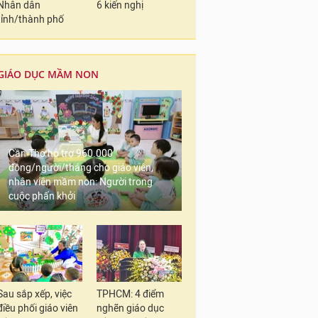
Nhân dân
6 kiến nghị
tỉnh/thành phố
GIÁO DỤC MẦM NON
Cần Thơ hỗ trợ 960.000
đồng/người/tháng cho giáo viên,
nhân viên mầm non: Người trong
cuộc phấn khởi
Sau sắp xếp, việc
TPHCM: 4 điểm
điều phối giáo viên
nghẽn giáo dục