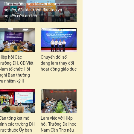
Tăng cường hợp tác với doanh
nghiệp, đối tác trong đào tạo và
nghiên cứu du lịch
Hiệp hội Các
Chuyển đổi số
trường ĐH, CĐ Việt
đang làm thay đổi
Nam tổ chức Hội
hoạt động giáo dục
nghị Ban thường
vụ nhiệm kỳ II
Cần tổng kết mô
Làm việc với Hiệp
hình các trường ĐH
hội, Trường Đại học
trực thuộc Ủy ban
Nam Cần Thơ nêu