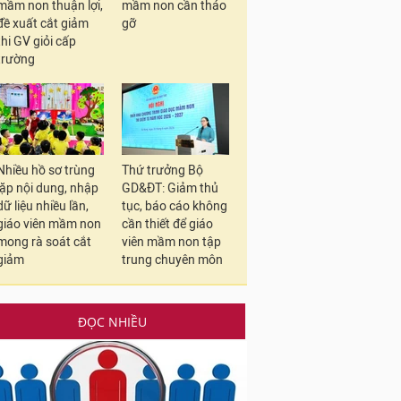
mầm non thuận lợi,
mầm non cần tháo
đề xuất cắt giảm
gỡ
thi GV giỏi cấp
trường
Nhiều hồ sơ trùng
Thứ trưởng Bộ
lặp nội dung, nhập
GD&ĐT: Giảm thủ
dữ liệu nhiều lần,
tục, báo cáo không
giáo viên mầm non
cần thiết để giáo
mong rà soát cắt
viên mầm non tập
giảm
trung chuyên môn
ĐỌC NHIỀU