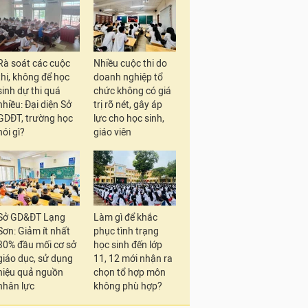
Rà soát các cuộc
Nhiều cuộc thi do
thi, không để học
doanh nghiệp tổ
sinh dự thi quá
chức không có giá
nhiều: Đại diện Sở
trị rõ nét, gây áp
GDĐT, trường học
lực cho học sinh,
nói gì?
giáo viên
Sở GD&ĐT Lạng
Làm gì để khắc
Sơn: Giảm ít nhất
phục tình trạng
30% đầu mối cơ sở
học sinh đến lớp
giáo dục, sử dụng
11, 12 mới nhận ra
hiệu quả nguồn
chọn tổ hợp môn
nhân lực
không phù hợp?