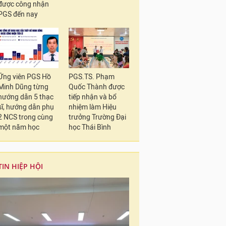
được công nhận
PGS đến nay
Ứng viên PGS Hồ
PGS.TS. Phạm
Minh Dũng từng
Quốc Thành được
hướng dẫn 5 thạc
tiếp nhận và bổ
sĩ, hướng dẫn phụ
nhiệm làm Hiệu
2 NCS trong cùng
trưởng Trường Đại
một năm học
học Thái Bình
TIN HIỆP HỘI