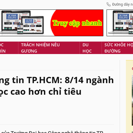
Đường dây n
ÓC
TRÁCH NHIỆM NÊU
DU
SỨC KHỎE H
HÌN
GƯƠNG
HỌC
ĐƯỜNG
g tin TP.HCM: 8/14 ngành
ọc cao hơn chỉ tiêu