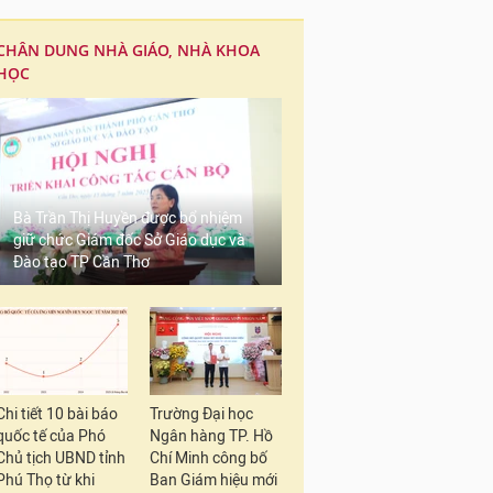
CHÂN DUNG NHÀ GIÁO, NHÀ KHOA
HỌC
Bà Trần Thị Huyền được bổ nhiệm
giữ chức Giám đốc Sở Giáo dục và
Đào tạo TP Cần Thơ
Chi tiết 10 bài báo
Trường Đại học
quốc tế của Phó
Ngân hàng TP. Hồ
Chủ tịch UBND tỉnh
Chí Minh công bố
Phú Thọ từ khi
Ban Giám hiệu mới