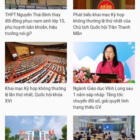
THPT Nguyễn Thái Bình thay
Phát biểu khai mạc Kỳ họp
đổi đồng phục nam sinh lớp 10,
không thường lệ thứ nhất của
phụ huynh băn khoăn, hiệu
Chủ tịch Quốc hội Trần Thanh
trưởng nói gì?
Mẫn
Khai mạc Kỳ họp không thường
Ngành Giáo dục Vĩnh Long sau
lệ lần thứ nhất, Quốc hội khóa
1 năm sáp nhập: Tăng tốc
XVI
chuyển đổi số, giải quyết tình
trạng thiếu GV