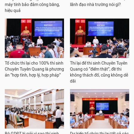
máy tính bảo đảm công bằng,
lãnh đạo nhà trường nói gì?
hiệu quả
Tổ chức thi lại cho 100% thí sinh
Thi lại để thi sinh Chuyên Tuyên
Chuyên Tuyên Quang là phương
Quang có “điểm thật”, đề thi
án “hợp tình, hợp lý, hợp pháp”
không thách đố, cũng không dễ
dãi
Bộ GDĐT lý giải vì sao thí sinh
Dự kiến tổ chức thi lại tất cả các