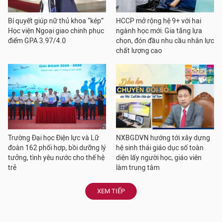
Bí quyết giúp nữ thủ khoa “kép”
HCCP mở rộng hệ 9+ với hai
Học viện Ngoại giao chinh phục
ngành học mới: Gia tăng lựa
điểm GPA 3.97/4.0
chọn, đón đầu nhu cầu nhân lực
chất lượng cao
Trường Đại học Điện lực và Lữ
NXBGDVN hướng tới xây dựng
đoàn 162 phối hợp, bồi dưỡng lý
hệ sinh thái giáo dục số toàn
tưởng, tình yêu nước cho thế hệ
diện lấy người học, giáo viên
trẻ
làm trung tâm
XEM TIẾP