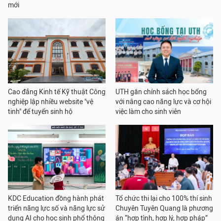
mới
Cao đẳng Kinh tế Kỹ thuật Công
UTH gắn chính sách học bổng
nghiệp lập nhiều website "vệ
với nâng cao năng lực và cơ hội
tinh" để tuyển sinh hộ
việc làm cho sinh viên
KDC Education đồng hành phát
Tổ chức thi lại cho 100% thí sinh
triển năng lực số và năng lực sử
Chuyên Tuyên Quang là phương
dụng AI cho học sinh phổ thông
án “hợp tình, hợp lý, hợp pháp”