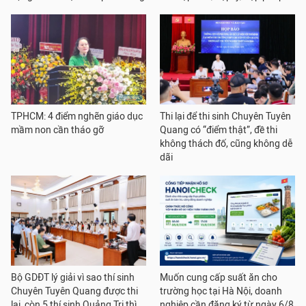
TPHCM: 4 điểm nghẽn giáo dục
Thi lại để thi sinh Chuyên Tuyên
mầm non cần tháo gỡ
Quang có “điểm thật”, đề thi
không thách đố, cũng không dễ
dãi
Bộ GDĐT lý giải vì sao thí sinh
Muốn cung cấp suất ăn cho
Chuyên Tuyên Quang được thi
trường học tại Hà Nội, doanh
lại, còn 5 thí sinh Quảng Trị thì
nghiệp cần đăng ký từ ngày 6/8