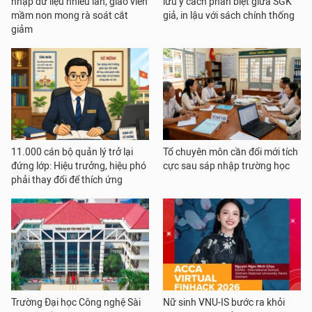
nhập dữ liệu nhiều lần, giáo viên
lưu ý cách phân biệt giữa SGK
mầm non mong rà soát cắt
giả, in lậu với sách chính thống
giảm
11.000 cán bộ quản lý trở lại
Tổ chuyên môn cần đổi mới tích
đứng lớp: Hiệu trưởng, hiệu phó
cực sau sáp nhập trường học
phải thay đổi để thích ứng
Trường Đại học Công nghệ Sài
Nữ sinh VNU-IS bước ra khỏi