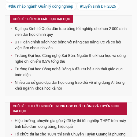
#thu nhập ngành Quản lý công nghiệp
#tuyển sinh ĐH 2026
CHỦ ĐỀ : ĐỔI MỚI GIÁO DỤC ĐẠI HỌC
Đại học Kinh tế Quốc dân trao bằng tốt nghiệp cho hơn 2.000 sinh
viên đại học chính quy
UTH gắn chính sách học bổng với nâng cao năng lực và cơ hội
việc làm cho sinh viên
Trường Đại học Công nghệ Sài Gòn: Nguồn thu khoa học và công
nghệ chỉ chiếm 0,5% tổng thu
Trường Đại học Công nghệ Đông Á đầu tư hệ sinh thái giáo dục
toàn diện
Nhiều cơ sở giáo dục đại học cùng trao đổi về ứng dụng AI trong
khối ngành Khoa học xã hội
CHỦ ĐỀ : THI TỐT NGHIỆP TRUNG HỌC PHỔ THÔNG VÀ TUYỂN SINH
ĐẠI HỌC
Hiệu trưởng, chuyên gia góp ý để kỳ thi tốt nghiệp THPT trên máy
tính bảo đảm công bằng, hiệu quả
Tổ chức thi lại cho 100% thí sinh Chuyên Tuyên Quang là phương