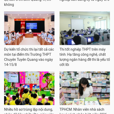
không
Dự kiến tổ chức thi lại tất cả các
Thi tốt nghiệp THPT trên máy
môn tại điểm thi Trường THPT
tính: Hạ tầng công nghệ, chất
Chuyên Tuyên Quang vào ngày
lượng ngân hàng đề thi là yếu tố
14-15/8
cốt lõi
Nhiều hồ sơ trùng lặp nội dung,
TPHCM: Nhân viên nhà sách