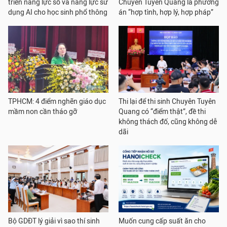
triển năng lực số và năng lực sử
Chuyên Tuyên Quang là phương
dụng AI cho học sinh phổ thông
án “hợp tình, hợp lý, hợp pháp”
TPHCM: 4 điểm nghẽn giáo dục
Thi lại để thi sinh Chuyên Tuyên
mầm non cần tháo gỡ
Quang có “điểm thật”, đề thi
không thách đố, cũng không dễ
dãi
Bộ GDĐT lý giải vì sao thí sinh
Muốn cung cấp suất ăn cho