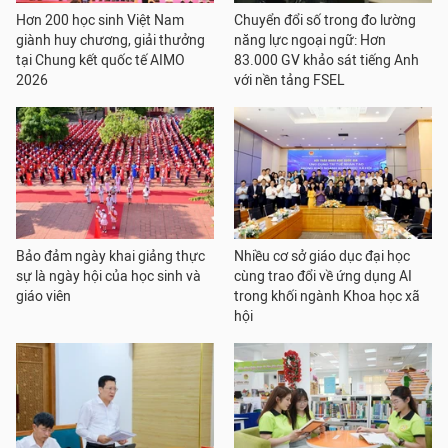
Hơn 200 học sinh Việt Nam
Chuyển đổi số trong đo lường
giành huy chương, giải thưởng
năng lực ngoại ngữ: Hơn
tại Chung kết quốc tế AIMO
83.000 GV khảo sát tiếng Anh
2026
với nền tảng FSEL
Bảo đảm ngày khai giảng thực
Nhiều cơ sở giáo dục đại học
sự là ngày hội của học sinh và
cùng trao đổi về ứng dụng AI
giáo viên
trong khối ngành Khoa học xã
hội