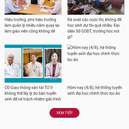
Hiệu trưởng, phó hiệu trưởng
Rà soát các cuộc thi, không để
làm quản lý nhiều năm quay lại
học sinh dự thi quá nhiều: Đại
làm giáo viên cũng không dễ
diện Sở GDĐT, trường học nói
gì?
CĐ Giao thông vận tải TƯ II
Hôm nay (4/8), hệ thống tuyển
không thể lấy lý do bận tuyển
sinh đại học chính thức lọc ảo
sinh để né trách nhiệm giải trình
XEM TIẾP