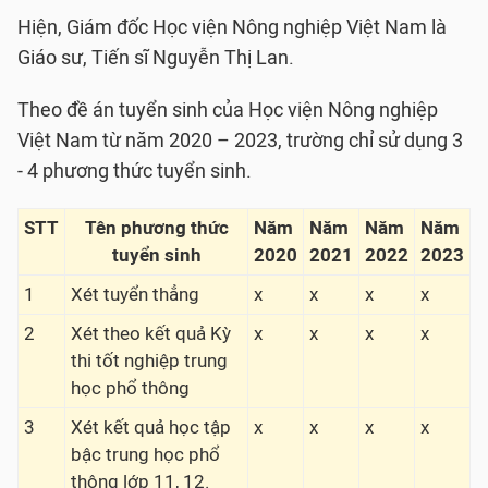
Hiện, Giám đốc Học viện Nông nghiệp Việt Nam là
Giáo sư, Tiến sĩ Nguyễn Thị Lan.
Theo đề án tuyển sinh của Học viện Nông nghiệp
Việt Nam từ năm 2020 – 2023, trường chỉ sử dụng 3
- 4 phương thức tuyển sinh.
STT
Tên phương thức
Năm
Năm
Năm
Năm
tuyển sinh
2020
2021
2022
2023
1
Xét tuyển thẳng
x
x
x
x
2
Xét theo kết quả Kỳ
x
x
x
x
thi tốt nghiệp trung
học phổ thông
3
Xét kết quả học tập
x
x
x
x
bậc trung học phổ
thông lớp 11, 12.