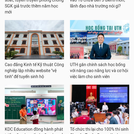
soát, tuyên truyền phòng chống
vào 10 chưa đến 3 điểm/môn,
SGK giả trước thềm năm học
lãnh đạo nhà trường nói gì?
mới
Cao đẳng Kinh tế Kỹ thuật Công
UTH gắn chính sách học bổng
nghiệp lập nhiều website "vệ
với nâng cao năng lực và cơ hội
tinh" để tuyển sinh hộ
việc làm cho sinh viên
KDC Education đồng hành phát
Tổ chức thi lại cho 100% thí sinh