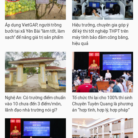
Áp dụng VietGAP, người trồng
Hiệu trưởng, chuyên gia góp ý
bưởi tại xã Yên Bài "làm tốt, làm
để kỳ thi tốt nghiệp THPT trên
sạch" để nâng giá trị sản phẩm
máy tính bảo đảm công bằng,
hiệu quả
Nghệ An: Có trường điểm chuẩn
Tổ chức thi lại cho 100% thí sinh
vào 10 chưa đến 3 điểm/môn,
Chuyên Tuyên Quang là phương
lãnh đạo nhà trường nói gì?
án “hợp tình, hợp lý, hợp pháp”