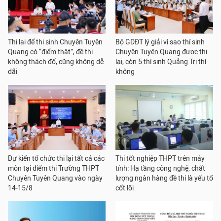
Thi lại để thi sinh Chuyên Tuyên
Bộ GDĐT lý giải vì sao thí sinh
Quang có “điểm thật”, đề thi
Chuyên Tuyên Quang được thi
không thách đố, cũng không dễ
lại, còn 5 thí sinh Quảng Trị thì
dãi
không
Dự kiến tổ chức thi lại tất cả các
Thi tốt nghiệp THPT trên máy
môn tại điểm thi Trường THPT
tính: Hạ tầng công nghệ, chất
Chuyên Tuyên Quang vào ngày
lượng ngân hàng đề thi là yếu tố
14-15/8
cốt lõi