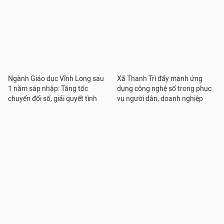
Ngành Giáo dục Vĩnh Long sau
Xã Thanh Trì đẩy mạnh ứng
1 năm sáp nhập: Tăng tốc
dụng công nghệ số trong phục
chuyển đổi số, giải quyết tình
vụ người dân, doanh nghiệp
trạng thiếu GV
Nếu hoạt động GD tăng cường
Sở GD&ĐT xử lý kết quả của các
không thu tiền, chuyên gia lo
thí sinh liên quan đến tiêu cực
trường "có nhiệm vụ nhưng
thi tốt nghiệp THPT ở Quảng Trị