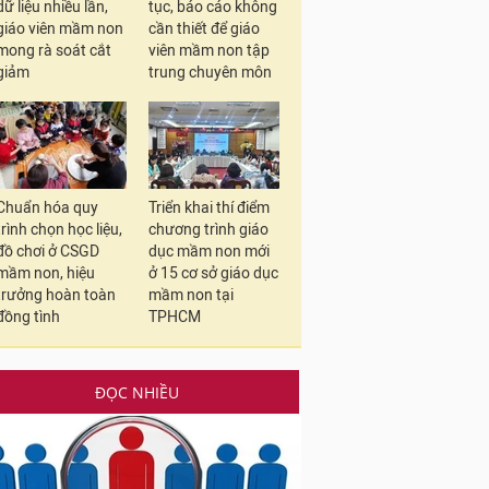
dữ liệu nhiều lần,
tục, báo cáo không
giáo viên mầm non
cần thiết để giáo
mong rà soát cắt
viên mầm non tập
giảm
trung chuyên môn
Chuẩn hóa quy
Triển khai thí điểm
trình chọn học liệu,
chương trình giáo
đồ chơi ở CSGD
dục mầm non mới
mầm non, hiệu
ở 15 cơ sở giáo dục
trưởng hoàn toàn
mầm non tại
đồng tình
TPHCM
ĐỌC NHIỀU