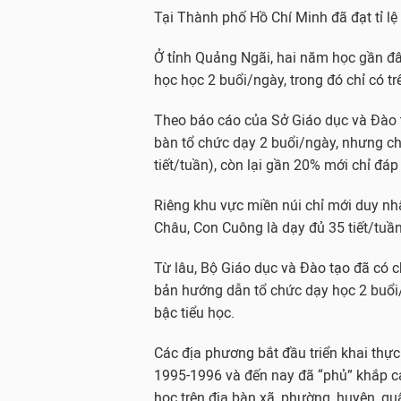
Tại Thành phố Hồ Chí Minh đã đạt tỉ lệ
Ở tỉnh Quảng Ngãi, hai năm học gần đây,
học học 2 buổi/ngày, trong đó chỉ có trê
Theo báo cáo của Sở Giáo dục và Đào t
bàn tổ chức dạy 2 buổi/ngày, nhưng chỉ
tiết/tuần), còn lại gần 20% mới chỉ đáp
Riêng khu vực miền núi chỉ mới duy nh
Châu, Con Cuông là dạy đủ 35 tiết/tuần
Từ lâu, Bộ Giáo dục và Đào tạo đã có c
bản hướng dẫn tổ chức dạy học 2 buổi/
bậc tiểu học.
Các địa phương bắt đầu triển khai thự
1995-1996 và đến nay đã “phủ” khắp cá
học trên địa bàn xã, phường, huyện, qu