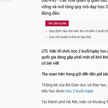
(GDVN) - Các nhà quản lý giáo dục
vững và mở rộng quy mô dạy học 2 b
đúng đắn.
TIN LIÊN QUAN
Quy định nào cho việc thu chi tiền 2 buổi ở 
Con chỉ muốn ở nhà ôn tập thôi
LTS: Việc tổ chức học 2 buổi/ngày, học 
quốc gia đang gặp phải một số khó khăn
có bài viết.
Tòa soạn trân trọng gửi đến độc giả bài 
Thống kê của Bộ Giáo dục và Đào tạo, 
tiểu học được
học 2 buổi/ngày
.
Tại thành phố Hà Nội, hiện có khoảng 