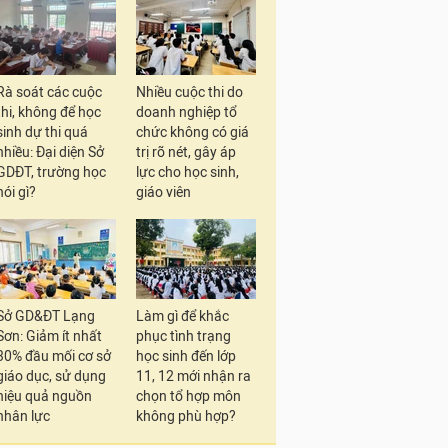
Rà soát các cuộc
Nhiều cuộc thi do
thi, không để học
doanh nghiệp tổ
sinh dự thi quá
chức không có giá
nhiều: Đại diện Sở
trị rõ nét, gây áp
GDĐT, trường học
lực cho học sinh,
nói gì?
giáo viên
Sở GD&ĐT Lạng
Làm gì để khắc
Sơn: Giảm ít nhất
phục tình trạng
30% đầu mối cơ sở
học sinh đến lớp
giáo dục, sử dụng
11, 12 mới nhận ra
hiệu quả nguồn
chọn tổ hợp môn
nhân lực
không phù hợp?