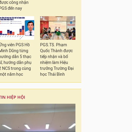
được công nhận
PGS đến nay
Ứng viên PGS Hồ
PGS.TS. Phạm
Minh Dũng từng
Quốc Thành được
hướng dẫn 5 thạc
tiếp nhận và bổ
sĩ, hướng dẫn phụ
nhiệm làm Hiệu
2 NCS trong cùng
trưởng Trường Đại
một năm học
học Thái Bình
TIN HIỆP HỘI