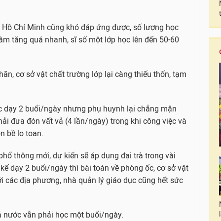
, Hồ Chí Minh cũng khó đáp ứng được, số lượng học
 tâm tăng quá nhanh, sĩ số một lớp học lên đến 50-60
ăn, cơ sở vật chất trường lớp lại càng thiếu thốn, tạm
ức dạy 2 buổi/ngày nhưng phụ huynh lại chẳng mặn
hải đưa đón vất vả (4 lần/ngày) trong khi công việc và
 bề lo toan.
phổ thông mới, dự kiến sẽ áp dụng đại trà trong vài
kế dạy 2 buổi/ngày thì bài toán về phòng ốc, cơ sở vật
ới các địa phương, nhà quản lý giáo dục cũng hết sức
cả nước vẫn phải học một buổi/ngày.