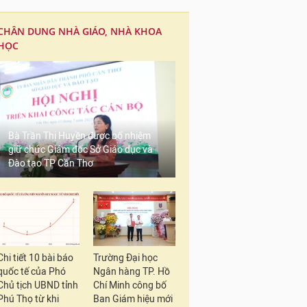
CHÂN DUNG NHÀ GIÁO, NHÀ KHOA
HỌC
Bà Trần Thị Huyền được bổ nhiệm
giữ chức Giám đốc Sở Giáo dục và
Đào tạo TP Cần Thơ
Chi tiết 10 bài báo
Trường Đại học
quốc tế của Phó
Ngân hàng TP. Hồ
Chủ tịch UBND tỉnh
Chí Minh công bố
Phú Thọ từ khi
Ban Giám hiệu mới