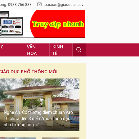
óng: 0938.766.888
toasoan@giaoduc.net.vn
ỌC
VĂN
KINH
HÓA
TẾ
GIÁO DỤC PHỔ THÔNG MỚI
Nghệ An: Có trường điểm chuẩn vào
10 chưa đến 3 điểm/môn, lãnh đạo
nhà trường nói gì?