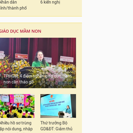
Nhân dân
6 kiến nghị
tỉnh/thành phố
GIÁO DỤC MẦM NON
TPHCM: 4 điểm nghẽn giáo dục mầm
non cần tháo gỡ
Nhiều hồ sơ trùng
Thứ trưởng Bộ
lặp nội dung, nhập
GD&ĐT: Giảm thủ