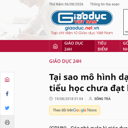
Thứ Năm 06/08/2026
Thông tin tòa soạn
GIÁO DỤC
TIÊU
G
24H
ĐIỂM
N
GIÁO DỤC 24H
Tại sao mô hình d
tiểu học chưa đạt
19/08/2018 01:04
SÔNG TRÀ
Theo dõi trên