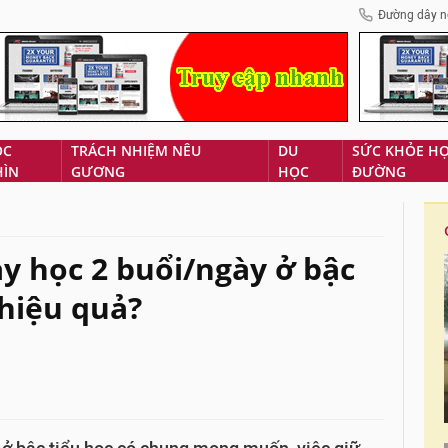
Đường dây n
ÓC
TRÁCH NHIỆM NÊU
DU
SỨC KHỎE H
HÌN
GƯƠNG
HỌC
ĐƯỜNG
ạy học 2 buổi/ngày ở bậc
 hiệu quả?