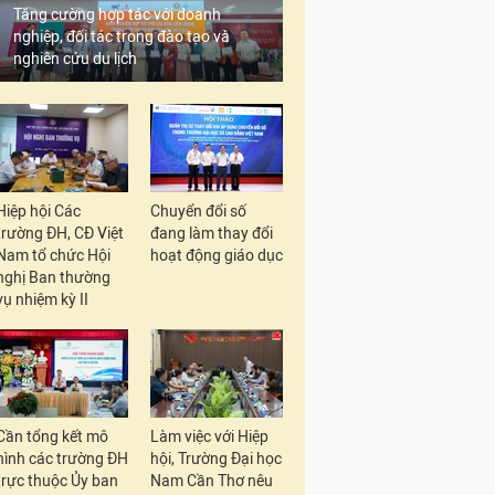
Tăng cường hợp tác với doanh
nghiệp, đối tác trong đào tạo và
nghiên cứu du lịch
Hiệp hội Các
Chuyển đổi số
trường ĐH, CĐ Việt
đang làm thay đổi
Nam tổ chức Hội
hoạt động giáo dục
nghị Ban thường
vụ nhiệm kỳ II
Cần tổng kết mô
Làm việc với Hiệp
hình các trường ĐH
hội, Trường Đại học
trực thuộc Ủy ban
Nam Cần Thơ nêu