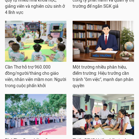
quy tụ nhiều nhà khoa học,
công ty phát hành và quản lý thị
giảng viên và nghiên cứu sinh ở
trường để ngăn SGK giả
4 lĩnh vực
Cần Thơ hỗ trợ 960.000
Một trường nhiều phân hiệu,
đồng/người/tháng cho giáo
điểm trường: Hiệu trưởng cần
viên, nhân viên mầm non: Người
tránh "ôm việc", mạnh dạn phân
trong cuộc phấn khởi
quyền