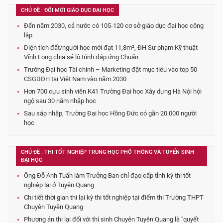
CHỦ ĐỀ : ĐỔI MỚI GIÁO DỤC ĐẠI HỌC
Đến năm 2030, cả nước có 105-120 cơ sở giáo dục đại học công
lập
Diện tích đất/người học mới đạt 11,8m², ĐH Sư phạm Kỹ thuật
Vĩnh Long chia sẻ lộ trình đáp ứng Chuẩn
Trường Đại học Tài chính – Marketing đặt mục tiêu vào top 50
CSGDĐH tại Việt Nam vào năm 2030
Hơn 700 cựu sinh viên K41 Trường Đại học Xây dựng Hà Nội hội
ngộ sau 30 năm nhập học
Sau sáp nhập, Trường Đại học Hồng Đức có gần 20.000 người
học
CHỦ ĐỀ : THI TỐT NGHIỆP TRUNG HỌC PHỔ THÔNG VÀ TUYỂN SINH
ĐẠI HỌC
Ông Đỗ Anh Tuấn làm Trưởng Ban chỉ đạo cấp tỉnh kỳ thi tốt
nghiệp lại ở Tuyên Quang
Chi tiết thời gian thi lại kỳ thi tốt nghiệp tại điểm thi Trường THPT
Chuyên Tuyên Quang
Phương án thi lại đối với thí sinh Chuyên Tuyên Quang là "quyết