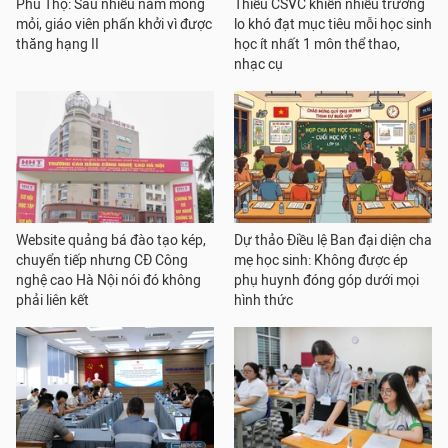
Phú Thọ: Sau nhiều năm mong
Thiếu CSVC khiến nhiều trường
mỏi, giáo viên phấn khởi vì được
lo khó đạt mục tiêu mỗi học sinh
thăng hạng II
học ít nhất 1 môn thể thao,
nhạc cụ
Website quảng bá đào tạo kép,
Dự thảo Điều lệ Ban đại diện cha
chuyển tiếp nhưng CĐ Công
mẹ học sinh: Không được ép
nghệ cao Hà Nội nói đó không
phụ huynh đóng góp dưới mọi
phải liên kết
hình thức