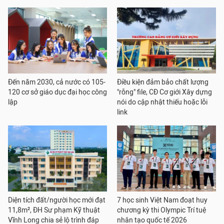
Đến năm 2030, cả nước có 105-
Điều kiện đảm bảo chất lượng
120 cơ sở giáo dục đại học công
"rỗng" file, CĐ Cơ giới Xây dựng
lập
nói do cập nhật thiếu hoặc lỗi
link
Diện tích đất/người học mới đạt
7 học sinh Việt Nam đoạt huy
11,8m², ĐH Sư phạm Kỹ thuật
chương kỳ thi Olympic Trí tuệ
Vĩnh Long chia sẻ lộ trình đáp
nhân tạo quốc tế 2026