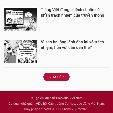
Tiếng Việt đang bị lệch chuẩn có
phần trách nhiệm của truyền thông
Vì sao hai ông lãnh đạo lại vô trách
nhiệm, hỗn với dân đến thế?
XEM TIẾP
© Tạp chí điện tử Giáo dục Việt Nam
Cơ quan chủ quản
: Hiệp hội Các trường đại học, cao đẳng Việt Nam.
Giấy phép số 74/GP-BTTTT ngày 26/02/2020.