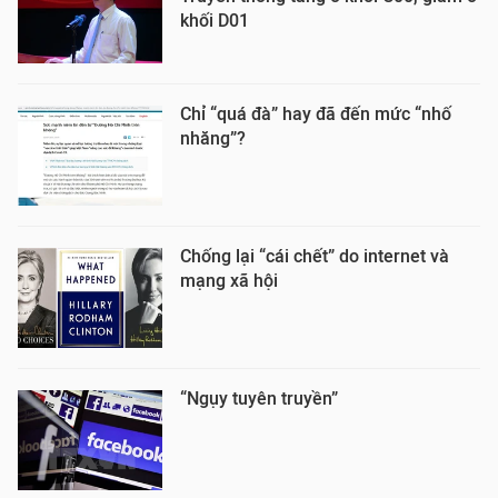
khối D01
Chỉ “quá đà” hay đã đến mức “nhố
nhăng”?
Chống lại “cái chết” do internet và
mạng xã hội
“Ngụy tuyên truyền”