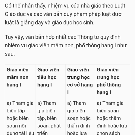
Có thể nhận thấy, nhiệm vụ của nhà giáo theo Luật
Giáo dục và các văn bản quy phạm pháp luật dưới
luật là giảng dạy và giáo dục học sinh.
Tuy vậy, văn bản hợp nhất các Thông tư quy định
nhiệm vụ giáo viên mầm non, phổ thông hạng I như
sau:
Giáo viên
Giáo viên
Giáo viên
Giáo viên
mầm non
tiểu học
trung học
trung học
hạng I
hạng I
cơ sở hạng
phổ thông
I
hạng I
a) Tham gia
a) Tham
a) Tham
a) Tham gia
biên tập
gia biên
gia biên
biên soạn
hoặc biên
tập, biên
soạn hoặc
hoặc thẩm
soạn nội
soạn, phát
thẩm định
định hoặc lựa
dung tài liệu
triển
hoặc lựa
chọn sách