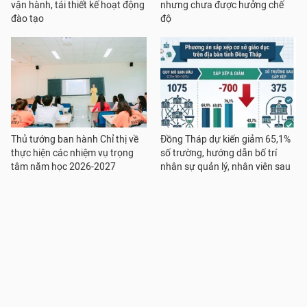
vận hành, tái thiết kế hoạt động
nhưng chưa được hưởng chế
đào tạo
độ
Thủ tướng ban hành Chỉ thị về
Đồng Tháp dự kiến giảm 65,1%
thực hiện các nhiệm vụ trọng
số trường, hướng dẫn bố trí
tâm năm học 2026-2027
nhân sự quản lý, nhân viên sau
sắp xếp
Đại học Kinh tế Quốc dân trao
Sẽ giảm hơn 17.000 đầu mối cơ