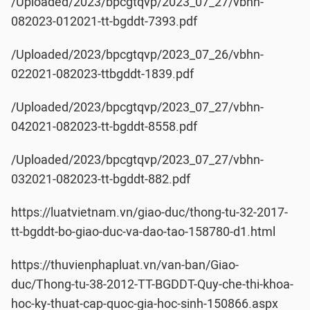
/Uploaded/2023/bpcgtqvp/2023_07_27/vbhn-
082023-012021-tt-bgddt-7393.pdf
/Uploaded/2023/bpcgtqvp/2023_07_26/vbhn-
022021-082023-ttbgddt-1839.pdf
/Uploaded/2023/bpcgtqvp/2023_07_27/vbhn-
042021-082023-tt-bgddt-8558.pdf
/Uploaded/2023/bpcgtqvp/2023_07_27/vbhn-
032021-082023-tt-bgddt-882.pdf
https://luatvietnam.vn/giao-duc/thong-tu-32-2017-
tt-bgddt-bo-giao-duc-va-dao-tao-158780-d1.html
https://thuvienphapluat.vn/van-ban/Giao-
duc/Thong-tu-38-2012-TT-BGDDT-Quy-che-thi-khoa-
hoc-ky-thuat-cap-quoc-gia-hoc-sinh-150866.aspx