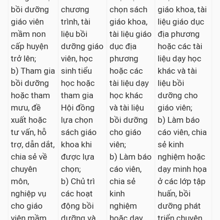
bồi dưỡng
chương
chọn sách
giáo khoa, tài
giáo viên
trình, tài
giáo khoa,
liệu giáo dục
mầm non
liệu bồi
tài liệu giáo
địa phương
cấp huyện
dưỡng giáo
dục địa
hoặc các tài
trở lên;
viên, học
phương
liệu dạy học
b) Tham gia
sinh tiểu
hoặc các
khác và tài
bồi dưỡng
học hoặc
tài liệu dạy
liệu bồi
hoặc tham
tham gia
học khác
dưỡng cho
mưu, đề
Hội đồng
và tài liệu
giáo viên;
xuất hoặc
lựa chọn
bồi dưỡng
b) Làm báo
tư vấn, hỗ
sách giáo
cho giáo
cáo viên, chia
trợ, dẫn dắt,
khoa khi
viên;
sẻ kinh
chia sẻ về
được lựa
b) Làm báo
nghiệm hoặc
chuyên
chọn;
cáo viên,
dạy minh họa
môn,
b) Chủ trì
chia sẻ
ở các lớp tập
nghiệp vụ
các hoạt
kinh
huấn, bồi
cho giáo
động bồi
nghiệm
dưỡng phát
viên mầm
dưỡng và
hoặc dạy
triển chuyên