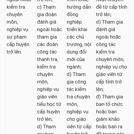
kiểm tra
c) Tham
hướng dẫn
đề từ cấp tỉnh
chuyên
gia đoàn
đồng
trở lên;
môn,
đánh giá
nghiệp
d) Tham gia
nghiệp vụ
ngoài hoặc
triển khai
đánh giá
sư phạm
tham gia
các chủ
ngoài hoặc
cấp huyện
các đoàn
trương, nội
công tác
trở lên.
công tác
dung đổi
kiểm tra
thanh tra,
mới của
chuyên môn,
kiểm tra
ngành;
nghiệp vụ cho
chuyên
d) Tham
giáo viên từ
môn,
gia công
cấp tỉnh trở
nghiệp vụ
tác kiểm
lên;
giáo viên
tra chuyên
đ) Tham gia
tiểu học từ
môn,
ban tổ chức
cấp huyện
nghiệp vụ
hoặc ban
trở lên;
cho giáo
giám khảo
d) Tham
viên từ cấp
hoặc ban ra