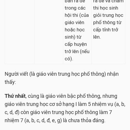
ban ra đề
ra đề và chấm
trong các
thi học sinh
hội thi (của
giỏi trung học
giáo viên
phổ thông từ
hoặc học
cấp tỉnh trở
sinh) từ
lên.
cấp huyện
trở lên (nếu
có).
Người viết (là giáo viên trung học phổ thông) nhận
thấy:
Thứ nhất
, cùng là giáo viên bậc phổ thông, nhưng
giáo viên trung học cơ sở hạng I làm 5 nhiệm vụ (a, b,
c, d, đ) còn giáo viên trung học phổ thông làm 7
nhiệm 7 (a, b, c, d, đ, e, g) là chưa thỏa đáng.