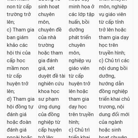
non từ cấp
sinh hoạt
minh họa ở
môn, nghiệp
trường trở
chuyên
các lớp tập
vụ giáo viên
lên;
môn,
huấn, bồi
từ cấp tỉnh
c) Tham gia
chuyên đề
dưỡng
trở lên hoặc
ban giám
của nhà
phát triển
tham gia dạy
khảo các
trường
chuyên
học trên
hội thi của
hoặc tham
môn,
truyền hình;
cấp học
gia đánh
nghiệp vụ
c) Chủ trì các
mầm non
giá, xét
giáo viên
nội dung bồi
từ cấp
duyệt đề tài
từ cấp
dưỡng,
huyện trở
nghiên cứu
huyện trở
hướng dẫn
lên;
khoa học
lên hoặc
đồng nghiệp
d) Tham gia
sư phạm
tham gia
triển khai chủ
hội đồng tự
ứng dụng
dạy học
trương, nội
đánh giá
của đồng
trên truyền
dung đổi mới
hoặc đoàn
nghiệp từ
hình;
của ngành
đánh giá
cấp huyện
c) Chủ trì
hoặc sinh
ngoài hoặc
trở lên;
triển khai,
hoạt chuyên