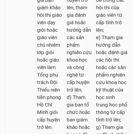
gia ban
huyện trở
đề trong các
giám khảo
lên; tham
hội thi của
hội thi giáo
gia đánh
giáo viên từ
viên dạy
giá hoặc
cấp tỉnh trở
giỏi hoặc
hướng dẫn
lên;
giáo viên
các sản
e) Tham gia
chủ nhiệm
phẩm
hướng dẫn
lớp giỏi
nghiên cứu
hoặc đánh giá
hoặc giáo
khoa học
các hội thi
viên làm
và công
hoặc các sản
Tổng phụ
nghệ từ
phẩm nghiên
trách Đội
cấp huyện
cứu khoa học
Thiếu niên
trở lên;
kỹ thuật của
tiền phong
đ) Tham
học sinh
Hồ Chí
gia ban tổ
trung học phổ
Minh giỏi
chức hoặc
thông từ cấp
cấp huyện
ban giám
tỉnh trở lên;
trở lên.
khảo hoặc
g) Tham gia