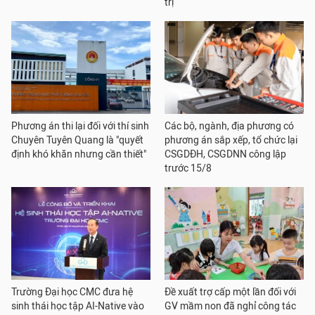
trị
Phương án thi lại đối với thí sinh
Các bộ, ngành, địa phương có
Chuyên Tuyên Quang là "quyết
phương án sắp xếp, tổ chức lại
định khó khăn nhưng cần thiết"
CSGDĐH, CSGDNN công lập
trước 15/8
Trường Đại học CMC đưa hệ
Đề xuất trợ cấp một lần đối với
sinh thái học tập AI-Native vào
GV mầm non đã nghỉ công tác